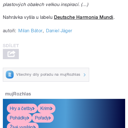
plastových obalech velkou inspirací. (…)
Nahrávka vyšla u labelu
Deutsche Harmonia Mundi
.
autoři:
Milan Bátor
,
Daniel Jäger
Všechny díly pořadu na mujRozhlas
mujRozhlas
Hry a četby
Krimi
Pohádky
Pořady
Živé vysílání