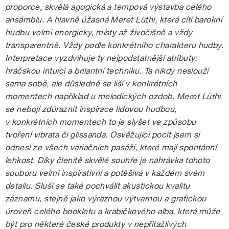
proporce, skvělá agogická a tempová výstavba celého
ansámblu. A hlavně úžasná Meret Lüthi, která cítí barokní
hudbu velmi energicky, místy až živočišně a vždy
transparentně. Vždy podle konkrétního charakteru hudby.
Interpretace vyzdvihuje ty nejpodstatnější atributy:
hráčskou intuici a brilantní techniku. Ta nikdy neslouží
sama sobě, ale důsledně se liší v konkrétních
momentech například u melodických ozdob. Meret Lüthi
se nebojí zdůraznit inspirace lidovou hudbou,
v konkrétních momentech to je slyšet ve způsobu
tvoření vibrata či glissanda. Osvěžující pocit jsem si
odnesl ze všech variačních pasáží, které mají spontánní
lehkost. Díky členitě skvělé souhře je nahrávka tohoto
souboru velmi inspirativní a potěšivá v každém svém
detailu. Sluší se také pochválit akustickou kvalitu
záznamu, stejně jako výraznou výtvarnou a grafickou
úroveň celého bookletu a krabičkového alba, která může
být pro některé české produkty v nepřitažlivých