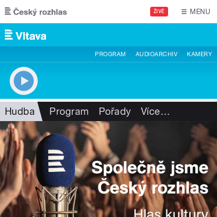
Přejít k hlavnímu obsahu
MENU
ŽIVĚ
PROGRAM
AUDIOARCHIV
KAMERY
Hudba
Program
Pořady
Více
…