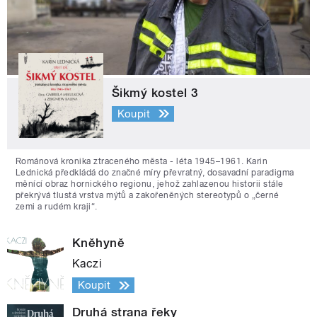
Šikmý kostel 3
Koupit
Románová kronika ztraceného města - léta 1945–1961. Karin
Lednická předkládá do značné míry převratný, dosavadní paradigma
měnící obraz hornického regionu, jehož zahlazenou historii stále
překrývá tlustá vrstva mýtů a zakořeněných stereotypů o „černé
zemi a rudém kraji“.
Kněhyně
Kaczi
Koupit
Druhá strana řeky