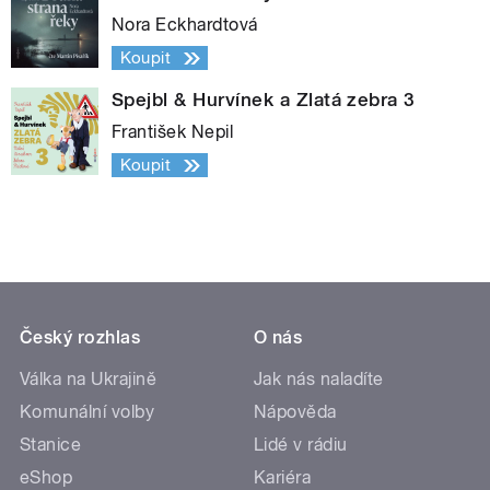
Nora Eckhardtová
Koupit
Spejbl & Hurvínek a Zlatá zebra 3
František Nepil
Koupit
Český rozhlas
O nás
Válka na Ukrajině
Jak nás naladíte
Komunální volby
Nápověda
Stanice
Lidé v rádiu
eShop
Kariéra