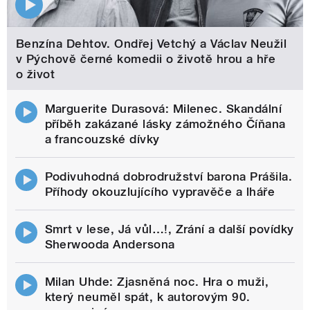
Benzína Dehtov. Ondřej Vetchý a Václav Neužil
v Pýchově černé komedii o životě hrou a hře
o život
Marguerite Durasová: Milenec. Skandální
příběh zakázané lásky zámožného Číňana
a francouzské dívky
Podivuhodná dobrodružství barona Prášila.
Příhody okouzlujícího vypravěče a lháře
Smrt v lese, Já vůl…!, Zrání a další povídky
Sherwooda Andersona
Milan Uhde: Zjasněná noc. Hra o muži,
který neuměl spát, k autorovým 90.