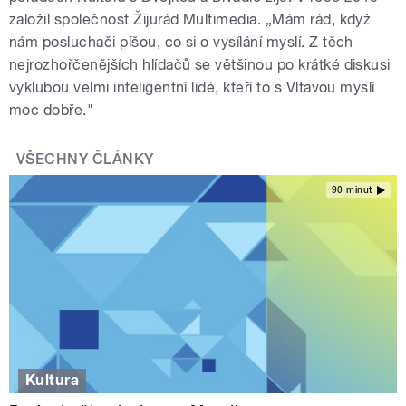
založil společnost Žijurád Multimedia. „Mám rád, když
nám posluchači píšou, co si o vysílání myslí. Z těch
nejrozhořčenějších hlídačů se většinou po krátké diskusi
vyklubou velmi inteligentní lidé, kteří to s Vltavou myslí
moc dobře."
VŠECHNY ČLÁNKY
90 minut
Kultura