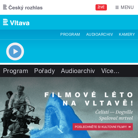
Přejít k hlavnímu obsahu
MENU
ŽIVĚ
PROGRAM
AUDIOARCHIV
KAMERY
Program
Pořady
Audioarchiv
Více
…