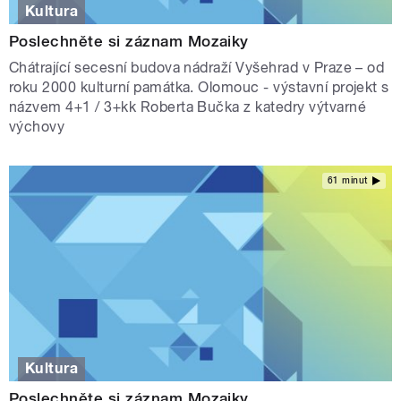
Kultura
Poslechněte si záznam Mozaiky
Chátrající secesní budova nádraží Vyšehrad v Praze – od
roku 2000 kulturní památka. Olomouc - výstavní projekt s
názvem 4+1 / 3+kk Roberta Bučka z katedry výtvarné
výchovy
61 minut
Kultura
Poslechněte si záznam Mozaiky