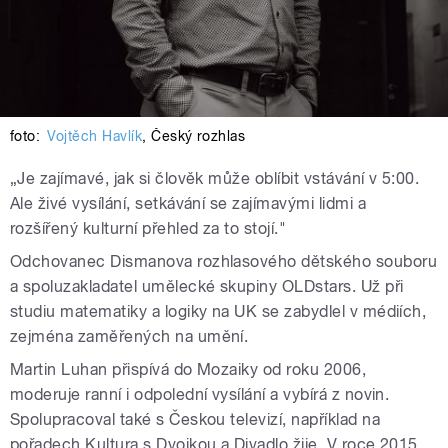
foto:
Vojtěch Havlík
,
Český rozhlas
„Je zajímavé, jak si člověk může oblíbit vstávání v 5:00.
Ale živé vysílání, setkávání se zajímavými lidmi a
rozšířený kulturní přehled za to stojí."
Odchovanec Dismanova rozhlasového dětského souboru
a spoluzakladatel umělecké skupiny OLDstars. Už při
studiu matematiky a logiky na UK se zabydlel v médiích,
zejména zaměřených na umění.
Martin Luhan přispívá do Mozaiky od roku 2006,
moderuje ranní i odpolední vysílání a vybírá z novin.
Spolupracoval také s Českou televizí, například na
pořadech Kultura s Dvojkou a Divadlo žije. V roce 2015