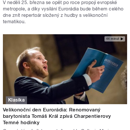
V neděli 25. března se opět po roce propojí evropské
metropole, a díky vysílání Eurorádia bude během celého
dne znít repertoár složený z hudby s velikonoční
tematikou.
44 minut
Klasika
Velikonoční den Eurorádia: Renomovaný
barytonista Tomáš Král zpívá Charpentierovy
Temné hodinky