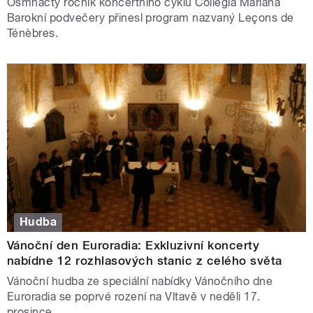
Osmnáctý ročník koncertního cyklu Collegia Mariana
Barokní podvečery přinesl program nazvaný Leçons de
Ténèbres.
Hudba
Vánoční den Euroradia: Exkluzivní koncerty
nabídne 12 rozhlasových stanic z celého světa
Vánoční hudba ze speciální nabídky Vánočního dne
Euroradia se poprvé rození na Vltavě v neděli 17.
prosince.