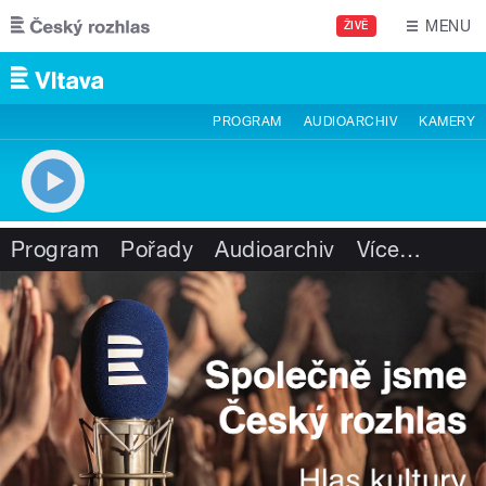
Přejít k hlavnímu obsahu
MENU
ŽIVĚ
PROGRAM
AUDIOARCHIV
KAMERY
Program
Pořady
Audioarchiv
Více
…