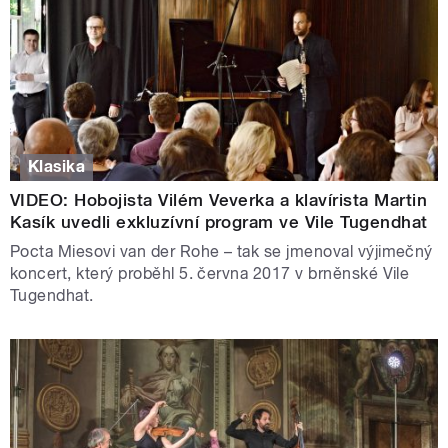
Klasika
VIDEO: Hobojista Vilém Veverka a klavírista Martin
Kasík uvedli exkluzívní program ve Vile Tugendhat
Pocta Miesovi van der Rohe – tak se jmenoval výjimečný
koncert, který proběhl 5. června 2017 v brněnské Vile
Tugendhat.