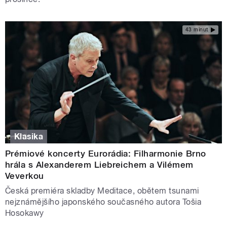
43 minut
Klasika
Prémiové koncerty Eurorádia: Filharmonie Brno
hrála s Alexanderem Liebreichem a Vilémem
Veverkou
Česká premiéra skladby Meditace, obětem tsunami
nejznámějšího japonského současného autora Tošia
Hosokawy