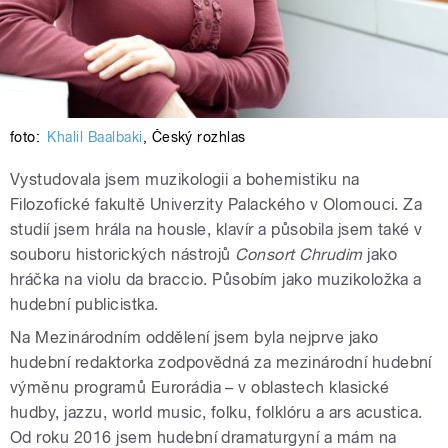
foto:
Khalil Baalbaki
,
Český rozhlas
Vystudovala jsem muzikologii a bohemistiku na
Filozofické fakultě Univerzity Palackého v Olomouci. Za
studií jsem hrála na housle, klavír a působila jsem také v
souboru historických nástrojů
Consort Chrudim
jako
hráčka na violu da braccio. Působím jako muzikoložka a
hudební publicistka.
Na Mezinárodním oddělení jsem byla nejprve jako
hudební redaktorka zodpovědná za mezinárodní hudební
výměnu programů Eurorádia – v oblastech klasické
hudby, jazzu, world music, folku, folklóru a ars acustica.
Od roku 2016 jsem hudební dramaturgyní a mám na