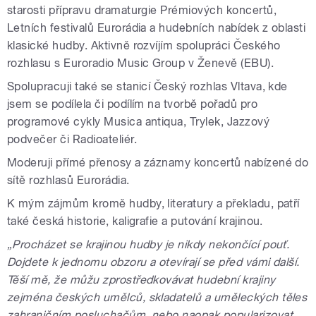
starosti přípravu dramaturgie Prémiových koncertů,
Letních festivalů Eurorádia a hudebních nabídek z oblasti
klasické hudby. Aktivně rozvíjím spolupráci Českého
rozhlasu s Euroradio Music Group v Ženevě (EBU).
Spolupracuji také se stanicí Český rozhlas Vltava, kde
jsem se podílela či podílím na tvorbě pořadů pro
programové cykly Musica antiqua, Trylek, Jazzový
podvečer či Radioateliér.
Moderuji přímé přenosy a záznamy koncertů nabízené do
sítě rozhlasů Eurorádia.
K mým zájmům kromě hudby, literatury a překladu, patří
také česká historie, kaligrafie a putování krajinou.
„Procházet se krajinou hudby je nikdy nekončící pouť.
Dojdete k jednomu obzoru a otevírají se před vámi další.
Těší mě, že můžu zprostředkovávat hudební krajiny
zejména českých umělců, skladatelů a uměleckých těles
zahraničním posluchačům, nebo naopak popularizovat