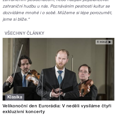
zahraniční hudbu u nás. Poznáváním pestrosti kultur se
dozvídáme mnohé i o sobě. Můžeme si lépe porozumět,
jsme si blíže.“
VŠECHNY ČLÁNKY
6 minut
Klasika
Velikonoční den Eurorádia: V neděli vysíláme čtyři
exkluzivní koncerty