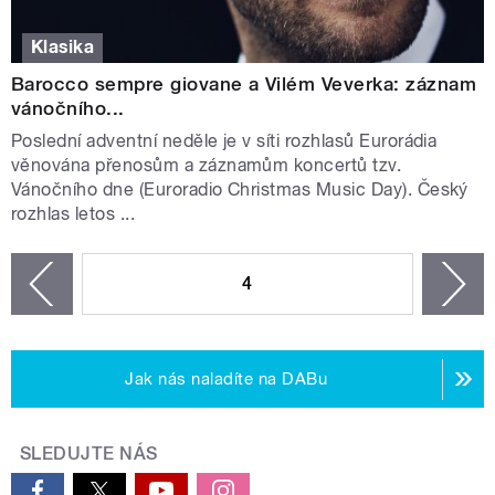
Klasika
Barocco sempre giovane a Vilém Veverka: záznam
vánočního...
Poslední adventní neděle je v síti rozhlasů Eurorádia
věnována přenosům a záznamům koncertů tzv.
Vánočního dne (Euroradio Christmas Music Day). Český
rozhlas letos ...
STRÁNKY
4
n
zí
Jak nás naladíte na DABu
SLEDUJTE NÁS