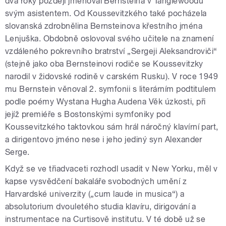
dva roky později jmenoval Bernsteina v Tanglewoodu
svým asistentem. Od Koussevitzkého také pocházela
slovanská zdrobnělina Bernsteinova křestního jména
Lenjuška. Obdobně oslovoval svého učitele na znamení
vzdáleného pokrevního bratrství „Sergeji Aleksandroviči“
(stejně jako oba Bernsteinovi rodiče se Koussevitzky
narodil v židovské rodině v carském Rusku). V roce 1949
mu Bernstein věnoval 2. symfonii s literárním podtitulem
podle poémy Wystana Hugha Audena Věk úzkosti, při
jejíž premiéře s Bostonskými symfoniky pod
Koussevitzkého taktovkou sám hrál náročný klavírní part,
a dirigentovo jméno nese i jeho jediný syn Alexander
Serge.
Když se ve třiadvaceti rozhodl usadit v New Yorku, měl v
kapse vysvědčení bakaláře svobodných umění z
Harvardské univerzity („cum laude in musica“) a
absolutorium dvouletého studia klavíru, dirigování a
instrumentace na Curtisově institutu. V té době už se