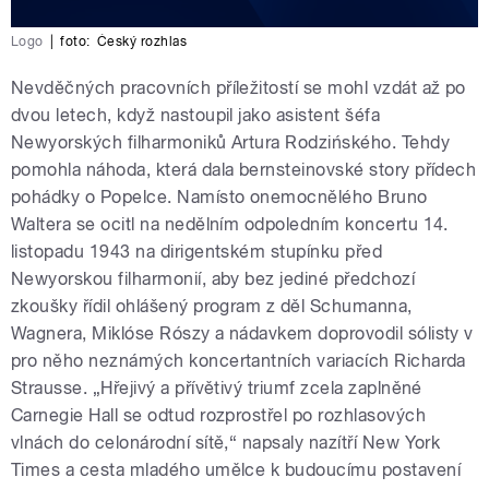
Logo
|
foto:
Český rozhlas
Nevděčných pracovních příležitostí se mohl vzdát až po
dvou letech, když nastoupil jako asistent šéfa
Newyorských filharmoniků Artura Rodzińského. Tehdy
pomohla náhoda, která dala bernsteinovské story přídech
pohádky o Popelce. Namísto onemocnělého Bruno
Waltera se ocitl na nedělním odpoledním koncertu 14.
listopadu 1943 na dirigentském stupínku před
Newyorskou filharmonií, aby bez jediné předchozí
zkoušky řídil ohlášený program z děl Schumanna,
Wagnera, Miklóse Rószy a nádavkem doprovodil sólisty v
pro něho neznámých koncertantních variacích Richarda
Strausse. „Hřejivý a přívětivý triumf zcela zaplněné
Carnegie Hall se odtud rozprostřel po rozhlasových
vlnách do celonárodní sítě,“ napsaly nazítří New York
Times a cesta mladého umělce k budoucímu postavení