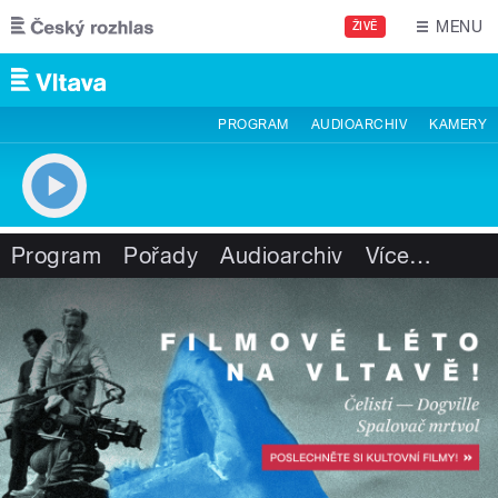
Přejít k hlavnímu obsahu
MENU
ŽIVĚ
PROGRAM
AUDIOARCHIV
KAMERY
Program
Pořady
Audioarchiv
Více
…