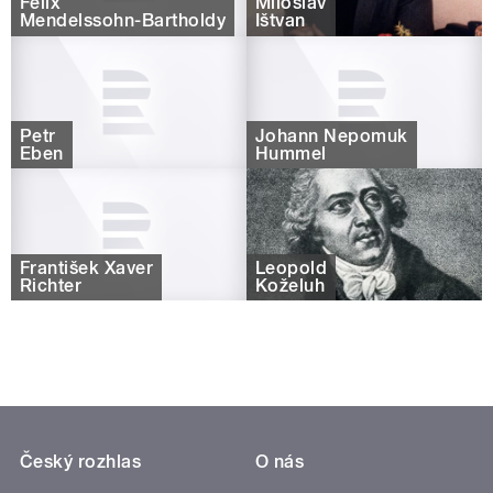
Felix
Miloslav
Mendelssohn-Bartholdy
Ištvan
Petr
Johann Nepomuk
Eben
Hummel
František Xaver
Leopold
Richter
Koželuh
Český rozhlas
O nás