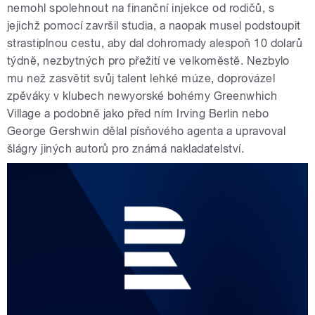
nemohl spolehnout na finanční injekce od rodičů, s
jejichž pomocí završil studia, a naopak musel podstoupit
strastiplnou cestu, aby dal dohromady alespoň 10 dolarů
týdně, nezbytných pro přežití ve velkoměstě. Nezbylo
mu než zasvětit svůj talent lehké múze, doprovázel
zpěváky v klubech newyorské bohémy Greenwhich
Village a podobně jako před ním Irving Berlin nebo
George Gershwin dělal písňového agenta a upravoval
šlágry jiných autorů pro známá nakladatelství.