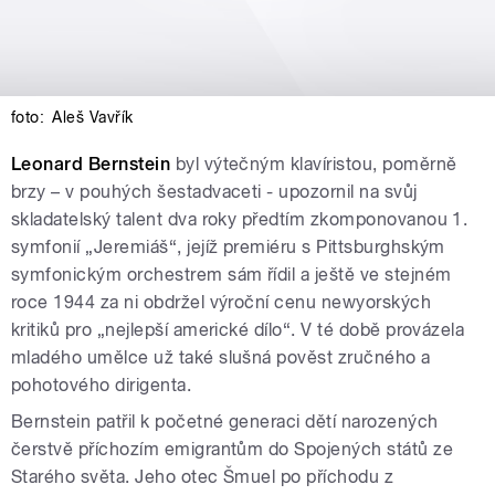
foto:
Aleš Vavřík
Leonard Bernstein
byl výtečným klavíristou, poměrně
brzy – v pouhých šestadvaceti - upozornil na svůj
skladatelský talent dva roky předtím zkomponovanou 1.
symfonií „Jeremiáš“, jejíž premiéru s Pittsburghským
symfonickým orchestrem sám řídil a ještě ve stejném
roce 1944 za ni obdržel výroční cenu newyorských
kritiků pro „nejlepší americké dílo“. V té době provázela
mladého umělce už také slušná pověst zručného a
pohotového dirigenta.
Bernstein patřil k početné generaci dětí narozených
čerstvě příchozím emigrantům do Spojených států ze
Starého světa. Jeho otec Šmuel po příchodu z