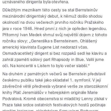
uznávaného dirigenta byla otevřena.
Důležitým mezníkem této cesty se stal Bernsteinův
mezinárodní dirigentský debut, k němuž došlo shodou
okolností na dvou večerech prvního ročníku Pražského
jara v roce 1946. Hned první z nich je opředen legendou.
Přítomný Ivan Medek shrnul svůj největší dojem z tohoto
ročníku slovy: „Generálka s Bernsteinem. Ohlášený
americký klavírista Eugene List nedorazil včas.
Osmadvacetiletý dirigent si bez rozpaků sedl ke klavíru a
zahrál zpaměti sólový part Rhapsody in Blue. Valili jsme
oči. Na koncertě s Listem to bylo večer slabší.“
Na druhém z památných večerů se Bernstein představil
českému publiku také jako skladatel 1. symfonií. V její
závěrečné větě přednesla vybrané verše ze starozákonní
knihy Pláč Jeremiášův v hebrejském originále Marie
Podvalová. Kromě obecenstva si mladičký Lenny získal v
Praze také srdce ostatních festivalových hostů počínaje