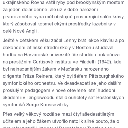
ukrajinského Rovna vážil ryby pod brooklynským mostem
za jeden dolar denně, ale už v době narození
prvorozeného syna měl obstojně prosperující salón krásy,
který zásoboval kosmetickými prostředky lazebníky v
celé Nové Anglii.
Ještě v dětském věku začal Lenny brát lekce klavíru a po
dokončení latinské střední školy v Bostonu studoval
hudbu na Harvardské univerzitě. Ve studiích pokračoval
na prestižním Curtisově institutu ve Filadelfii (1942), kde
byl nejnadanějším žákem v Maďarsku narozeného
dirigenta Fritze Reinera, který byl šéfem Pittsburghského
symfonického orchestru. Ve dvaadvaceti se jeho dalším
proslulým pedagogem v nově otevřené letní hudební
akademii v Tanglewoodu stal dlouholetý šéf Bostonských
symfoniků Serge Koussevitzky.
Přes velký věkový rozdíl se mezi čtyřiašedesátiletým
učitelem a jeho žákem utvořilo natolik silné pouto, že o