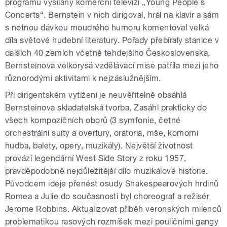
programů vysílaný komerční televizí „Young People´s
Concerts“. Bernstein v nich dirigoval, hrál na klavír a sám
s notnou dávkou moudrého humoru komentoval velká
díla světové hudební literatury. Pořady přebíraly stanice v
dalších 40 zemích včetně tehdejšího Československa,
Bernsteinova velkorysá vzdělávací mise patřila mezi jeho
různorodými aktivitami k nejzáslužnějším.
Při dirigentském vytížení je neuvěřitelně obsáhlá
Bernsteinova skladatelská tvorba. Zasáhl prakticky do
všech kompozičních oborů (3 symfonie, četné
orchestrální suity a overtury, oratoria, mše, komorní
hudba, balety, opery, muzikály). Největší životnost
provází legendární West Side Story z roku 1957,
pravděpodobně nejdůležitější dílo muzikálové historie.
Původcem ideje přenést osudy Shakespearových hrdinů
Romea a Julie do současnosti byl choreograf a režisér
Jerome Robbins. Aktualizovat příběh veronských milenců
problematikou rasových rozmíšek mezi pouličními gangy