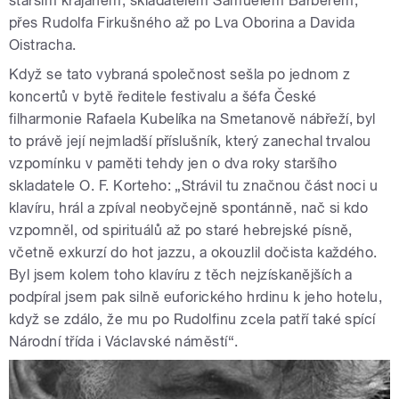
starším krajanem, skladatelem Samuelem Barberem,
přes Rudolfa Firkušného až po Lva Oborina a Davida
Oistracha.
Když se tato vybraná společnost sešla po jednom z
koncertů v bytě ředitele festivalu a šéfa České
filharmonie Rafaela Kubelíka na Smetanově nábřeží, byl
to právě její nejmladší příslušník, který zanechal trvalou
vzpomínku v paměti tehdy jen o dva roky staršího
skladatele O. F. Korteho: „Strávil tu značnou část noci u
klavíru, hrál a zpíval neobyčejně spontánně, nač si kdo
vzpomněl, od spirituálů až po staré hebrejské písně,
včetně exkurzí do hot jazzu, a okouzlil dočista každého.
Byl jsem kolem toho klavíru z těch nejzískanějších a
podpíral jsem pak silně euforického hrdinu k jeho hotelu,
když se zdálo, že mu po Rudolfinu zcela patří také spící
Národní třída i Václavské náměstí“.