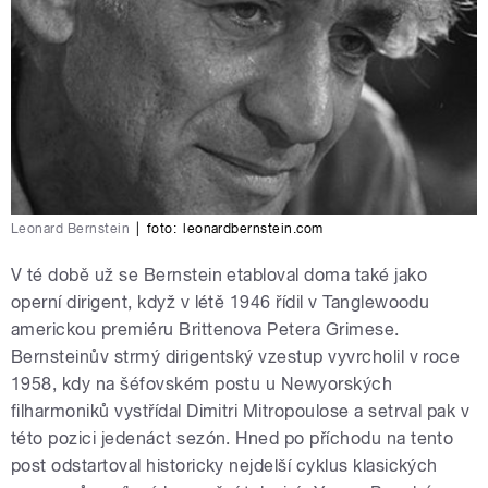
Leonard Bernstein
|
foto:
leonardbernstein.com
V té době už se Bernstein etabloval doma také jako
operní dirigent, když v létě 1946 řídil v Tanglewoodu
americkou premiéru Brittenova Petera Grimese.
Bernsteinův strmý dirigentský vzestup vyvrcholil v roce
1958, kdy na šéfovském postu u Newyorských
filharmoniků vystřídal Dimitri Mitropoulose a setrval pak v
této pozici jedenáct sezón. Hned po příchodu na tento
post odstartoval historicky nejdelší cyklus klasických