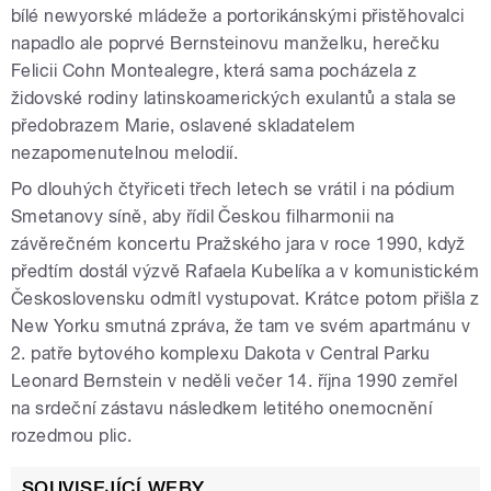
bílé newyorské mládeže a portorikánskými přistěhovalci
napadlo ale poprvé Bernsteinovu manželku, herečku
Felicii Cohn Montealegre, která sama pocházela z
židovské rodiny latinskoamerických exulantů a stala se
předobrazem Marie, oslavené skladatelem
nezapomenutelnou melodií.
Po dlouhých čtyřiceti třech letech se vrátil i na pódium
Smetanovy síně, aby řídil Českou filharmonii na
závěrečném koncertu Pražského jara v roce 1990, když
předtím dostál výzvě Rafaela Kubelíka a v komunistickém
Československu odmítl vystupovat. Krátce potom přišla z
New Yorku smutná zpráva, že tam ve svém apartmánu v
2. patře bytového komplexu Dakota v Central Parku
Leonard Bernstein v neděli večer 14. října 1990 zemřel
na srdeční zástavu následkem letitého onemocnění
rozedmou plic.
SOUVISEJÍCÍ WEBY