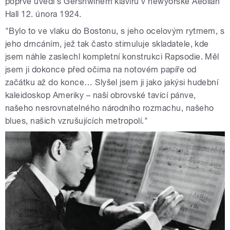
poprvé uvedl s Gershwinem klavíru v newyorské Aeolian
Hall 12. února 1924.
"Bylo to ve vlaku do Bostonu, s jeho ocelovým rytmem, s
jeho drncáním, jež tak často stimuluje skladatele, kde
jsem náhle zaslechl kompletní konstrukci Rapsodie. Měl
jsem ji dokonce před očima na notovém papíře od
začátku až do konce… Slyšel jsem ji jako jakýsi hudební
kaleidoskop Ameriky – naší obrovské tavící pánve,
našeho nesrovnatelného národního rozmachu, našeho
blues, našich vzrušujících metropolí."