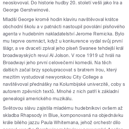
neoslovoval. Do historie hudby 20. století vešli jako Ira a
George Gershwinové.
Mladší George kromě hodin klavíru navštěvoval krátce
obchodní školu a v patnácti nastoupil povolání písňového
agenta v hudebním nakladatelství Jerome Remicka. Bylo
mu teprve osmnáct, když u konkurence vydal svůj první
šlágr, a ve dvaceti zpíval jeho píseň Swanee tehdejší král
broadwayských revuí Al Jolson. V roce 1919 už hráli na
Broadwayi jeho první celovečerní komedii. Na těch
dalších začal brzy spolupracovat s bratrem Irou, který
mezitím vystudoval newyorskou City College a
navštěvoval přednášky na Kolumbijské univerzitě, coby s
autorem zpěvních textů. Mnohé z nich patří k základní
genealogii amerického muzikálu.
Světovou slávu zajistila mladému hudebníkovi ovšem až
skladba Rhapsody in Blue, komponovaná na objednávku
krále bílého jazzu Paula Whitemana, jehož orchestr dílo