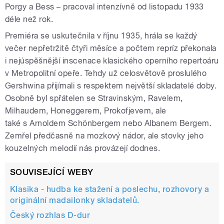
Porgy a Bess – pracoval intenzívně od listopadu 1933
déle než rok.
Premiéra se uskutečnila v říjnu 1935, hrála se každý
večer nepřetržitě čtyři měsíce a počtem repríz překonala
i nejúspěšnější inscenace klasického operního repertoáru
v Metropolitní opeře. Tehdy už celosvětově proslulého
Gershwina přijímali s respektem největší skladatelé doby.
Osobně byl spřátelen se Stravinským, Ravelem,
Milhaudem, Honeggerem, Prokofjevem, ale
také s Arnoldem Schönbergem nebo Albanem Bergem.
Zemřel předčasně na mozkový nádor, ale stovky jeho
kouzelných melodií nás provázejí dodnes.
SOUVISEJÍCÍ WEBY
Klasika - hudba ke stažení a poslechu, rozhovory a
originální madailonky skladatelů.
Český rozhlas D-dur