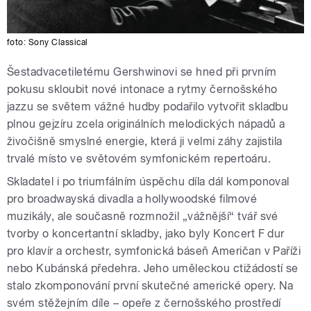
foto:
Sony Classical
Šestadvacetiletému Gershwinovi se hned při prvním
pokusu skloubit nové intonace a rytmy černošského
jazzu se světem vážné hudby podařilo vytvořit skladbu
plnou gejzíru zcela originálních melodických nápadů a
živočišně smyslné energie, která ji velmi záhy zajistila
trvalé místo ve světovém symfonickém repertoáru.
Skladatel i po triumfálním úspěchu díla dál komponoval
pro broadwayská divadla a hollywoodské filmové
muzikály, ale současně rozmnožil „vážnější“ tvář své
tvorby o koncertantní skladby, jako byly Koncert F dur
pro klavír a orchestr, symfonická báseň Američan v Paříži
nebo Kubánská předehra. Jeho uměleckou ctižádostí se
stalo zkomponování první skutečné americké opery. Na
svém stěžejním díle – opeře z černošského prostředí