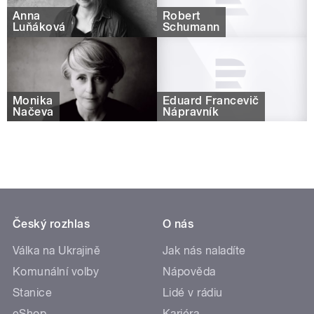
Anna
Robert
Luňáková
Schumann
Monika
Eduard Francevič
Načeva
Nápravník
Český rozhlas
O nás
Válka na Ukrajině
Jak nás naladíte
Komunální volby
Nápověda
Stanice
Lidé v rádiu
eShop
Kariéra