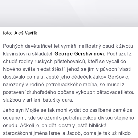
foto:
Aleš Vavřík
Pouhých devětatřicet let vyměřil nelítostný osud k životu
klavíristovi a skladateli
George Gershwinovi
. Pocházel z
chudé rodiny ruských přistěhovalců, kteří se vydali do
Nového světa hledat štěstí, jehož se jim v původní vlasti
dostávalo pomálu. Ještě jeho dědeček Jakov Geršovic,
narozený v rodině petrohradského rabína, se musel z
postavení druhořadého občana vykoupit pětadvacetiletou
službou v artilerii báťušky cara.
Jeho syn Mojše se tak mohl vydat do zaslíbené země za
oceánem, kde se oženil s petrohradskou dívkou stejného
osudu. Ačkoli jejich děti dostaly ještě biblická
starozákonní jména Israel a Jacob, doma je tak už nikdo