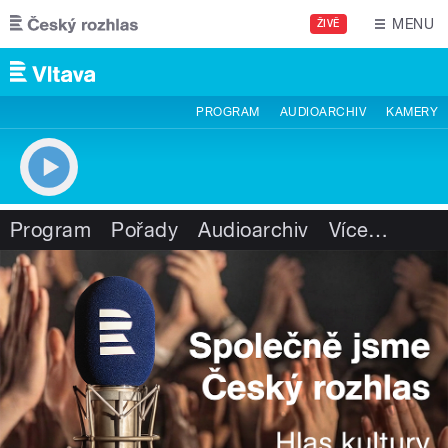
Přejít k hlavnímu obsahu
MENU
ŽIVĚ
PROGRAM
AUDIOARCHIV
KAMERY
Program
Pořady
Audioarchiv
Více
…