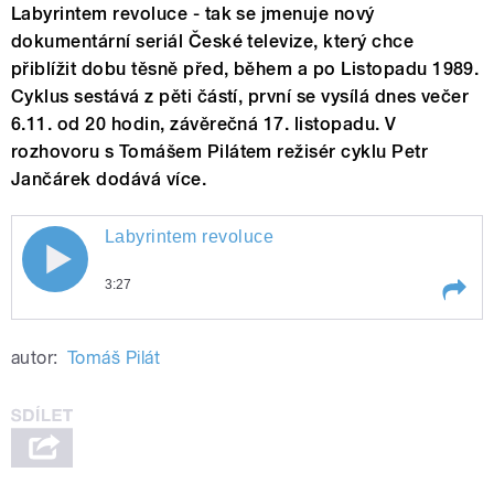
Labyrintem revoluce - tak se jmenuje nový
dokumentární seriál České televize, který chce
přiblížit dobu těsně před, během a po Listopadu 1989.
Cyklus sestává z pěti částí, první se vysílá dnes večer
6.11. od 20 hodin, závěrečná 17. listopadu. V
rozhovoru s Tomášem Pilátem režisér cyklu Petr
Jančárek dodává více.
Labyrintem revoluce
Labyrintem revoluce
3:27
Play /
Labyrintem revoluce
autor:
Tomáš Pilát