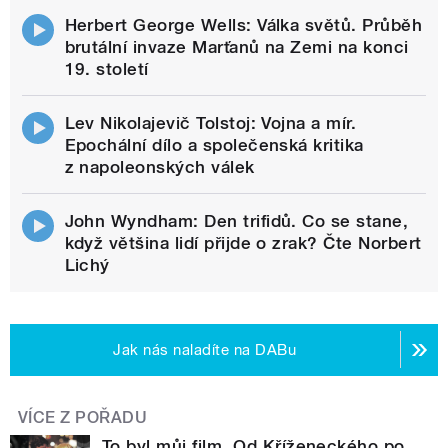
Herbert George Wells: Válka světů. Průběh
brutální invaze Marťanů na Zemi na konci
19. století
Lev Nikolajevič Tolstoj: Vojna a mír.
Epochální dílo a společenská kritika
z napoleonských válek
John Wyndham: Den trifidů. Co se stane,
když většina lidí přijde o zrak? Čte Norbert
Lichý
Jak nás naladíte na DABu
VÍCE Z POŘADU
To byl můj film. Od Kříženeckého po