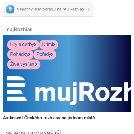
Všechny díly pořadu na mujRozhlas
pause
mujRozhlas
Hry a četby
Krimi
Pohádky
Pořady
Živé vysílání
Audiosvět Českého rozhlasu na jednom místě
NEJPOSLOUCHANĚJŠÍ