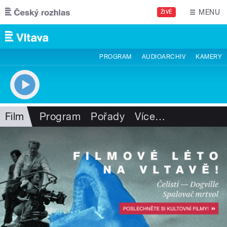
Přejít k hlavnímu obsahu
MENU
ŽIVĚ
PROGRAM
AUDIOARCHIV
KAMERY
Film
Program
Pořady
Více
…