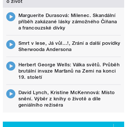
o život
Marguerite Durasová: Milenec. Skandální
příběh zakázané lásky zámožného Číňana
a francouzské dívky
Smrt v lese, Já vůl…!, Zrání a další povídky
Sherwooda Andersona
Herbert George Wells: Válka světů. Průběh
brutální invaze Marťanů na Zemi na konci
19. století
David Lynch, Kristine McKennová: Místo
snění. Výběr z knihy o životě a díle
geniálního režiséra