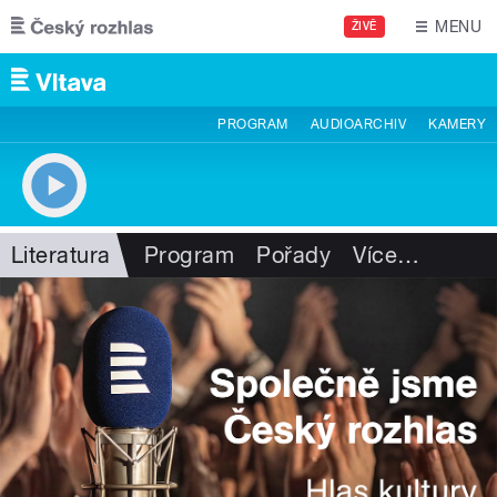
Přejít k hlavnímu obsahu
MENU
ŽIVĚ
PROGRAM
AUDIOARCHIV
KAMERY
Literatura
Program
Pořady
Více
…