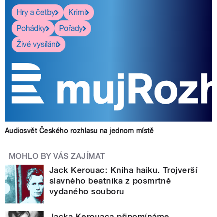
Hry a četby
Krimi
Pohádky
Pořady
Živé vysílání
Audiosvět Českého rozhlasu na jednom místě
MOHLO BY VÁS ZAJÍMAT
Jack Kerouac: Kniha haiku. Trojverší
slavného beatnika z posmrtně
vydaného souboru
Jacka Kerouaca připomínáme