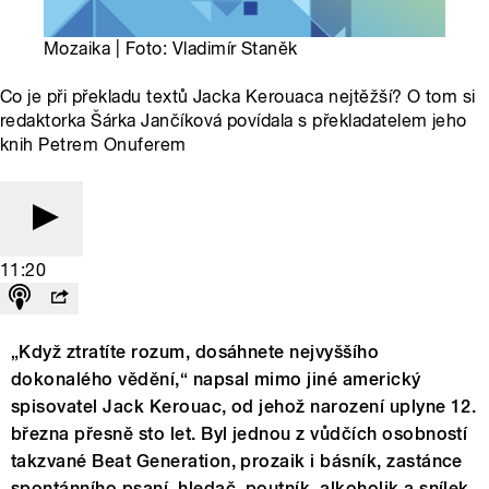
Mozaika | Foto: Vladimír Staněk
Co je při překladu textů Jacka Kerouaca nejtěžší? O tom si
redaktorka Šárka Jančíková povídala s překladatelem jeho
knih Petrem Onuferem
11:20
„Když ztratíte rozum, dosáhnete nejvyššího
dokonalého vědění,“ napsal mimo jiné americký
spisovatel Jack Kerouac, od jehož narození uplyne 12.
března přesně sto let. Byl jednou z vůdčích osobností
takzvané Beat Generation, prozaik i básník, zastánce
spontánního psaní, hledač, poutník, alkoholik a snílek.