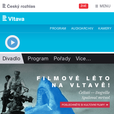
Přejít k hlavnímu obsahu
MENU
ŽIVĚ
PROGRAM
AUDIOARCHIV
KAMERY
Divadlo
Program
Pořady
Více
…