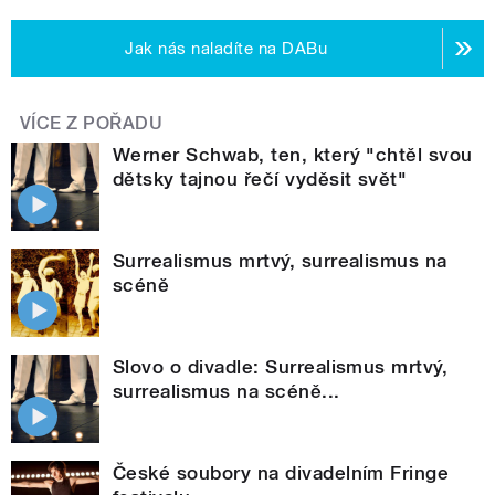
Jak nás naladíte na DABu
VÍCE Z POŘADU
Werner Schwab, ten, který "chtěl svou
dětsky tajnou řečí vyděsit svět"
Surrealismus mrtvý, surrealismus na
scéně
Slovo o divadle: Surrealismus mrtvý,
surrealismus na scéně...
České soubory na divadelním Fringe