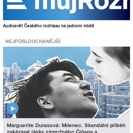
Audiosvět Českého rozhlasu na jednom místě
NEJPOSLOUCHANĚJŠÍ
Marguerite Durasová: Milenec. Skandální příběh
zakázané lásky zámožného Číňana a