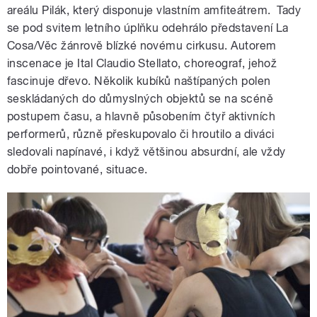
areálu Pilák, který disponuje vlastním amfiteátrem. Tady
se pod svitem letního úplňku odehrálo představení La
Cosa/Věc žánrově blízké novému cirkusu. Autorem
inscenace je Ital Claudio Stellato, choreograf, jehož
fascinuje dřevo. Několik kubíků naštípaných polen
seskládaných do důmyslných objektů se na scéně
postupem času, a hlavně působením čtyř aktivních
performerů, různě přeskupovalo či hroutilo a diváci
sledovali napínavé, i když většinou absurdní, ale vždy
dobře pointované, situace.