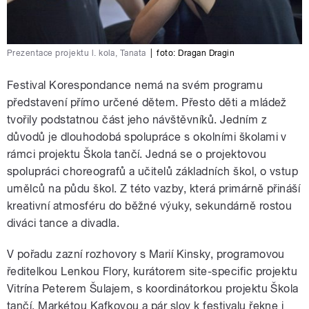
Prezentace projektu l. kola, Tanata
|
foto: Dragan Dragin
Festival Korespondance nemá na svém programu
představení přímo určené dětem. Přesto děti a mládež
tvořily podstatnou část jeho návštěvníků. Jedním z
důvodů je dlouhodobá spolupráce s okolními školami v
rámci projektu Škola tančí. Jedná se o projektovou
spolupráci choreografů a učitelů základních škol, o vstup
umělců na půdu škol. Z této vazby, která primárně přináší
kreativní atmosféru do běžné výuky, sekundárně rostou
diváci tance a divadla.
V pořadu zazní rozhovory s Marií Kinsky, programovou
ředitelkou Lenkou Flory, kurátorem site-specific projektu
Vitrína Peterem Šulajem, s koordinátorkou projektu Škola
tančí, Markétou Kafkovou a pár slov k festivalu řekne i