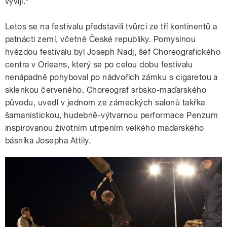
vyvíjí.“
Letos se na festivalu představili tvůrci ze tří kontinentů a
patnácti zemí, včetně České republiky. Pomyslnou
hvězdou festivalu byl Joseph Nadj, šéf Choreografického
centra v Orleans, který se po celou dobu festivalu
nenápadně pohyboval po nádvořích zámku s cigaretou a
sklenkou červeného. Choreograf srbsko-maďarského
původu, uvedl v jednom ze zámeckých salonů takřka
šamanistickou, hudebně-výtvarnou performace Penzum
inspirovanou životním utrpením velkého maďarského
básníka Josepha Attily.