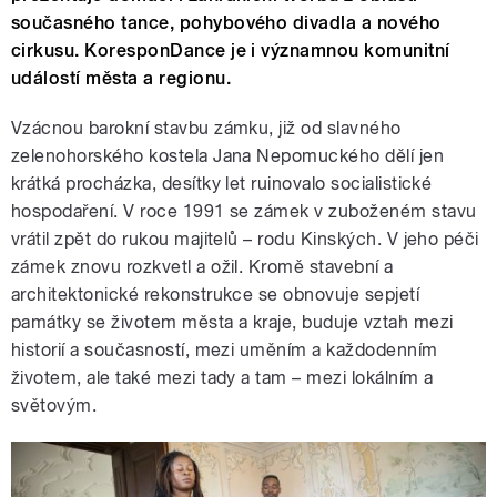
současného tance, pohybového divadla a nového
cirkusu. KoresponDance je i významnou komunitní
událostí města a regionu.
Vzácnou barokní stavbu zámku, již od slavného
zelenohorského kostela Jana Nepomuckého dělí jen
krátká procházka, desítky let ruinovalo socialistické
hospodaření. V roce 1991 se zámek v zuboženém stavu
vrátil zpět do rukou majitelů – rodu Kinských. V jeho péči
zámek znovu rozkvetl a ožil. Kromě stavební a
architektonické rekonstrukce se obnovuje sepjetí
památky se životem města a kraje, buduje vztah mezi
historií a současností, mezi uměním a každodenním
životem, ale také mezi tady a tam – mezi lokálním a
světovým.