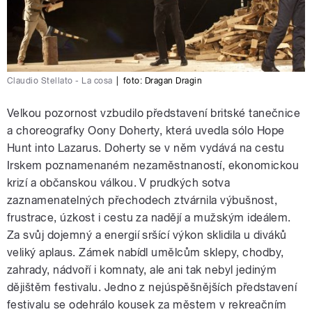
Claudio Stellato - La cosa
|
foto: Dragan Dragin
Velkou pozornost vzbudilo představení britské tanečnice
a choreografky Oony Doherty, která uvedla sólo Hope
Hunt into Lazarus. Doherty se v něm vydává na cestu
Irskem poznamenaném nezaměstnaností, ekonomickou
krizí a občanskou válkou. V prudkých sotva
zaznamenatelných přechodech ztvárnila výbušnost,
frustrace, úzkost i cestu za nadějí a mužským ideálem.
Za svůj dojemný a energií sršící výkon sklidila u diváků
veliký aplaus. Zámek nabídl umělcům sklepy, chodby,
zahrady, nádvoří i komnaty, ale ani tak nebyl jediným
dějištěm festivalu. Jedno z nejúspěšnějších představení
festivalu se odehrálo kousek za městem v rekreačním