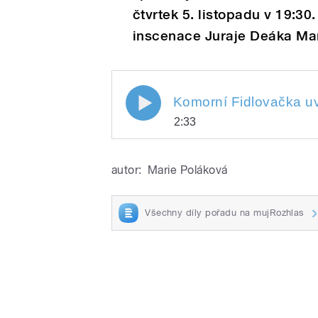
čtvrtek 5. listopadu v 19:30
inscenace Juraje Deáka Mar
Komorní Fidlovačka uvádí
2:33
Play
Komorní Fidlovačka uvádí 
autor:
Marie Poláková
Všechny díly pořadu na mujRozhlas
/