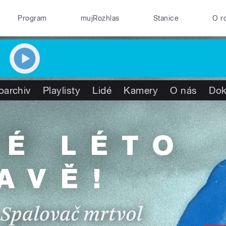
Program
mujRozhlas
Stanice
O r
oarchiv
Playlisty
Lidé
Kamery
O nás
Do