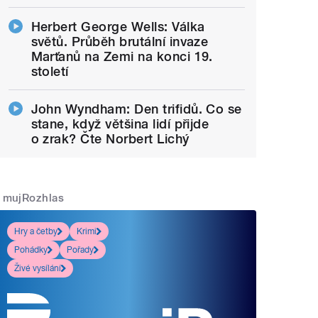
Herbert George Wells: Válka
světů. Průběh brutální invaze
Marťanů na Zemi na konci 19.
století
John Wyndham: Den trifidů. Co se
stane, když většina lidí přijde
o zrak? Čte Norbert Lichý
mujRozhlas
Hry a četby
Krimi
Pohádky
Pořady
Živé vysílání