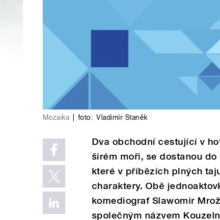
Mozaika
|
foto:
Vladimír Staněk
Dva obchodní cestující v hot
širém moři, se dostanou do
které v příbězích plných taj
charaktery. Obě jednoaktovk
komediograf Slawomir Mrož
společným názvem Kouzelná