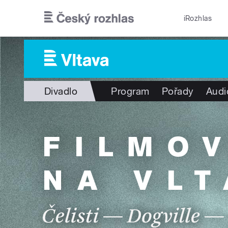
Přejít k hlavnímu obsahu
iRozhlas
Divadlo
Program
Pořady
Audi