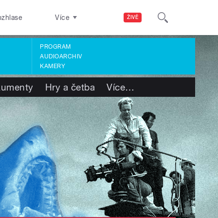
ozhlase
Více
ŽIVĚ
PROGRAM
AUDIOARCHIV
KAMERY
kumenty
Hry a četba
Více
…