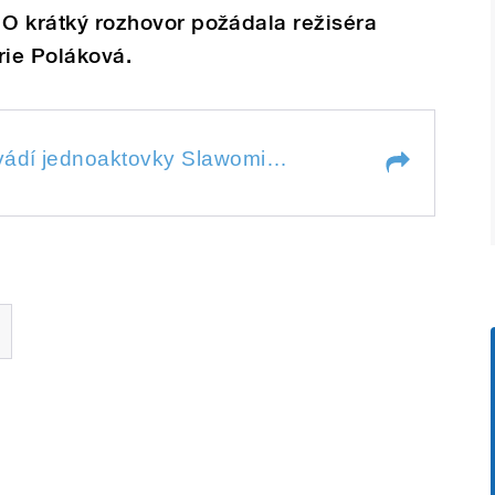
. O krátký rozhovor požádala režiséra
ie Poláková.
 jednoaktovky Slawomira Mrožka
Komorní Fidlovačka uvádí jednoaktovky Slawomira Mrožka
jednoaktovky Slawomira Mrožka