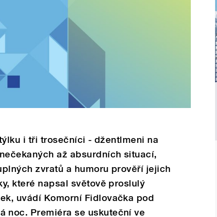
ýlku i tři trosečníci - džentlmeni na
 nečekaných až absurdních situací,
uplných zvratů a humoru prověří jejich
y, které napsal světově proslulý
ek, uvádí Komorní Fidlovačka pod
 noc. Premiéra se uskuteční ve