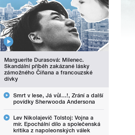
Marguerite Durasová: Milenec.
Skandální příběh zakázané lásky
zámožného Číňana a francouzské
dívky
Smrt v lese, Já vůl…!, Zrání a další
povídky Sherwooda Andersona
Lev Nikolajevič Tolstoj: Vojna a
mír. Epochální dílo a společenská
kritika z napoleonských válek