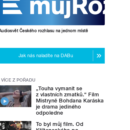
Audiosvět Českého rozhlasu na jednom místě
Jak nás naladíte na DABu
VÍCE Z POŘADU
„Touha vymanit se
z vlastních zmatků.“ Film
Mistryně Bohdana Karáska
je drama jediného
odpoledne
To byl můj film. Od