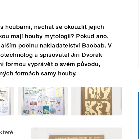
 s houbami, nechat se okouzlit jejich
akou mají houby mytologii? Pokud ano,
dalším počinu nakladatelství Baobab. V
otechnolog a spisovatel Jiří Dvořák
ní formou vyprávět o svém původu,
ožných formách samy houby.
které