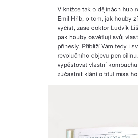
V knížce tak o dějinách hub r
Emil Hřib, o tom, jak houby z
vyčíst, zase doktor Ludvík Li
pak houby osvětlují svůj vlast
přinesly. Přiblíží Vám tedy i 
revolučního objevu penicilinu.
vypěstovat vlastní kombuchu,
zúčastnit klání o titul miss h