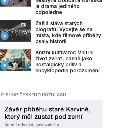
Mistryně Bohdana Karáska
je drama jediného
odpoledne
Zašlá sláva starých
biografů: Vydejte se na
místa, kde filmové příběhy
psaly historii
Knižní kultivátor: Vnitřní
život zvířat, básně jako
nostalgický příliv a
encyklopedie porozumění
E-SHOP ČESKÉHO ROZHLASU
Závěr příběhu staré Karviné,
který měl zůstat pod zemí
Karin Lednická, spisovatelka