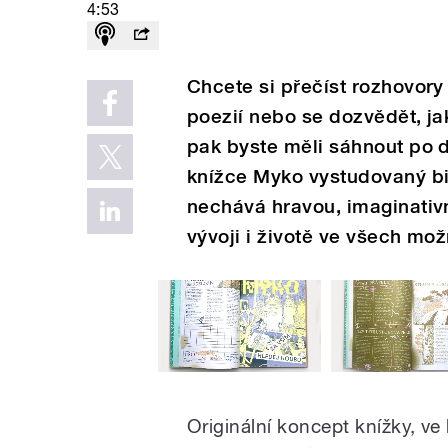
4:53
Chcete si přečíst rozhovory
poezií nebo se dozvědět, j
pak byste měli sáhnout po 
knížce Myko vystudovaný bi
nechává hravou, imaginativ
vývoji i životě ve všech m
Originální koncept knížky, ve 