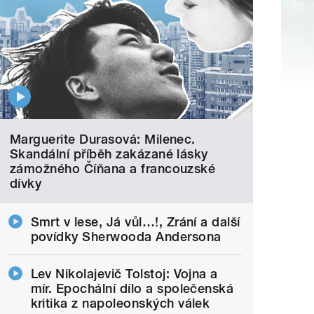
Marguerite Durasová: Milenec.
Skandální příběh zakázané lásky
zámožného Číňana a francouzské
dívky
Smrt v lese, Já vůl…!, Zrání a další
povídky Sherwooda Andersona
Lev Nikolajevič Tolstoj: Vojna a
mír. Epochální dílo a společenská
kritika z napoleonských válek