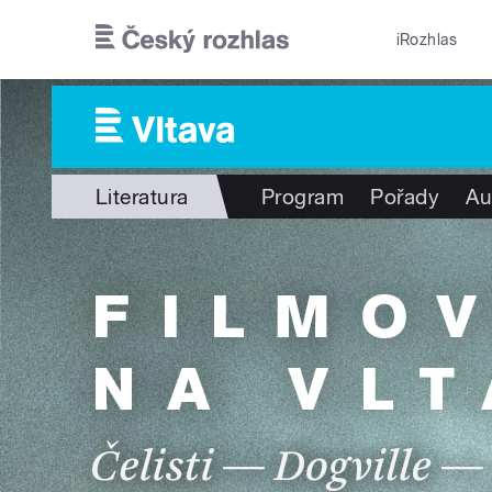
Přejít k hlavnímu obsahu
iRozhlas
Literatura
Program
Pořady
Au