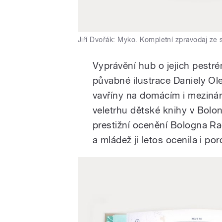
Jiří Dvořák: Myko. Kompletní zpravodaj ze 
Vyprávění hub o jejich pestré
půvabné ilustrace Daniely Ole
vavříny na domácím i meziná
veletrhu dětské knihy v Bolo
prestižní ocenění Bologna Rag
a mládež ji letos ocenila i p