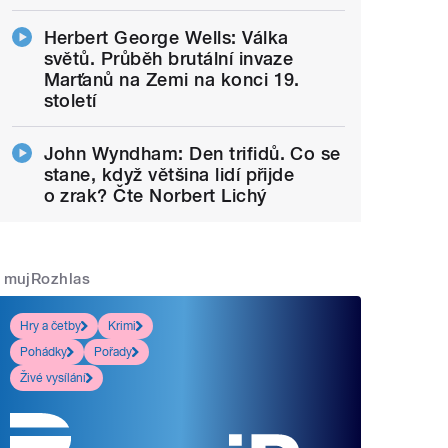
Herbert George Wells: Válka
světů. Průběh brutální invaze
Marťanů na Zemi na konci 19.
století
John Wyndham: Den trifidů. Co se
stane, když většina lidí přijde
o zrak? Čte Norbert Lichý
mujRozhlas
Hry a četby
Krimi
Pohádky
Pořady
Živé vysílání