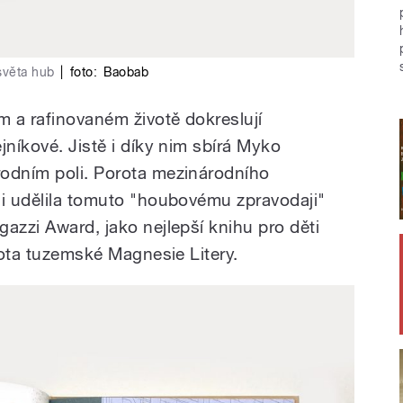
světa hub
|
foto:
Baobab
m a rafinovaném životě dokreslují
jníkové. Jistě i díky nim sbírá Myko
rodním poli. Porota mezinárodního
ni udělila tomuto "houbovému zpravodaji"
azzi Award, jako nejlepší knihu pro děti
orota tuzemské Magnesie Litery.