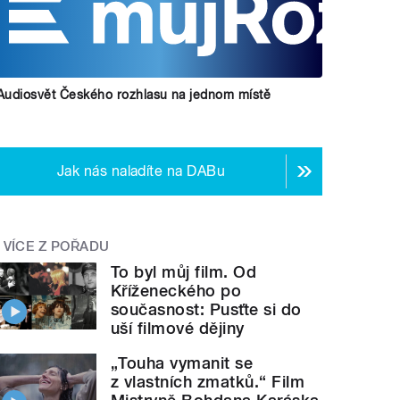
Audiosvět Českého rozhlasu na jednom místě
Jak nás naladíte na DABu
VÍCE Z POŘADU
To byl můj film. Od
Kříženeckého po
současnost: Pusťte si do
uší filmové dějiny
„Touha vymanit se
z vlastních zmatků.“ Film