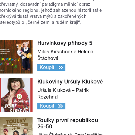
převratný, dosavadní paradigma měnící obraz
hornického regionu, jehož zahlazenou historii stále
překrývá tlustá vrstva mýtů a zakořeněných
stereotypů o „černé zemi a rudém kraji“.
Hurvínkovy příhody 5
Miloš Kirschner a Helena
Štáchová
Koupit
Klukoviny Uršuly Klukové
Uršula Kluková – Patrik
Rozehnal
Koupit
Toulky první republikou
26-50