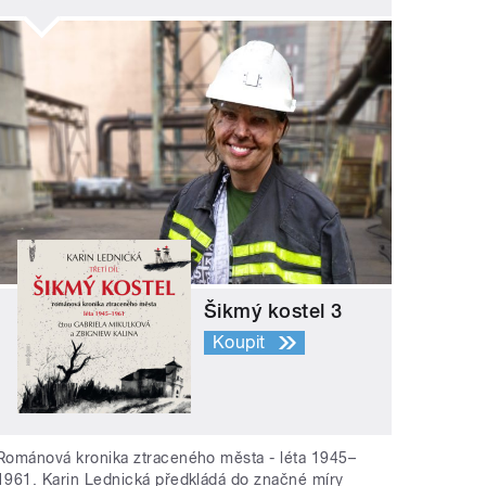
Šikmý kostel 3
Koupit
Románová kronika ztraceného města - léta 1945–
1961. Karin Lednická předkládá do značné míry