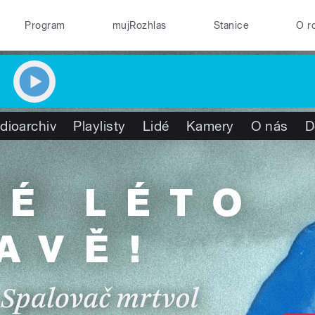
Program
mujRozhlas
Stanice
O r
dioarchiv
Playlisty
Lidé
Kamery
O nás
D