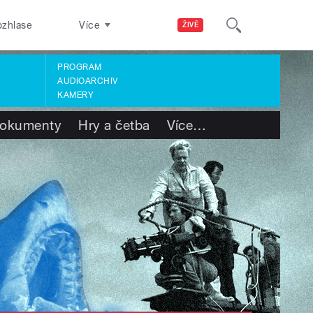
ozhlase
Více
ŽIVĚ
PROGRAM
AUDIOARCHIV
KAMERY
okumenty
Hry a četba
Více
…