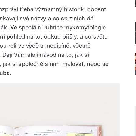
ozpráví třeba významný historik, docent
ískávají své názvy a co se z nich dá
šák. Ve speciální rubrice mykomytologie
ní pohled na to, odkud přišly, a co světu
svou roli ve vědě a medicíně, včetně
 Dají Vám ale i návod na to, jak si
 jak si společně s nimi malovat, nebo se
ouba.