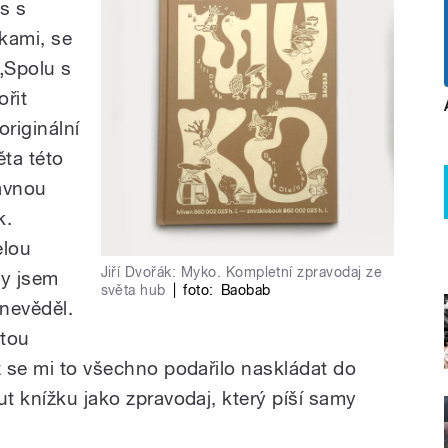
is s
kami, se
„Spolu s
ořit
originální
ta této
rávnou
k.
elou
Jiří Dvořák: Myko. Kompletní zpravodaj ze
ly jsem
světa hub
|
foto:
Baobab
nevěděl.
stou
ž se mi to všechno podařilo naskládat do
ut knížku jako zpravodaj, který píší samy