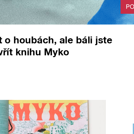
t o houbách, ale báli jste
evřít knihu Myko