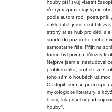
houby píší svůj vlastní časop
různými zpravodajskými rubri
podle autora rodil postupně: 
nakladateli jsme nechtěli vytv
strohý atlas hub pro děti, ale 
sondu do pozoruhodného svě
samostatné říše. Přijít na sp
formu byl první a důležitý kro
Nejprve jsem si nastudoval c
problematiku, protože ze ško
toho sám o houbách už moc 
Obklopil jsem se proto spou
mykologické literatury, a kdy
hlavy, tak přišel nápad pojmo
houby“.