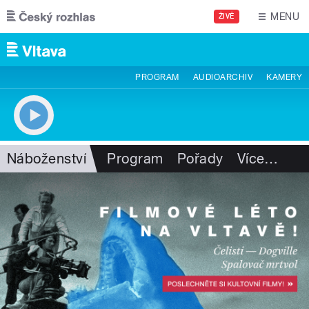
Přejít k hlavnímu obsahu
MENU
ŽIVĚ
PROGRAM
AUDIOARCHIV
KAMERY
Náboženství
Program
Pořady
Více
…