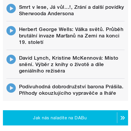
Smrt v lese, Já vůl…!, Zrání a další povídky
Sherwooda Andersona
Herbert George Wells: Válka světů. Průběh
brutální invaze Marťanů na Zemi na konci
19. století
David Lynch, Kristine McKennová: Místo
snění. Výběr z knihy o životě a díle
geniálního režiséra
Podivuhodná dobrodružství barona Prášila.
Příhody okouzlujícího vypravěče a lháře
Jak nás naladíte na DABu