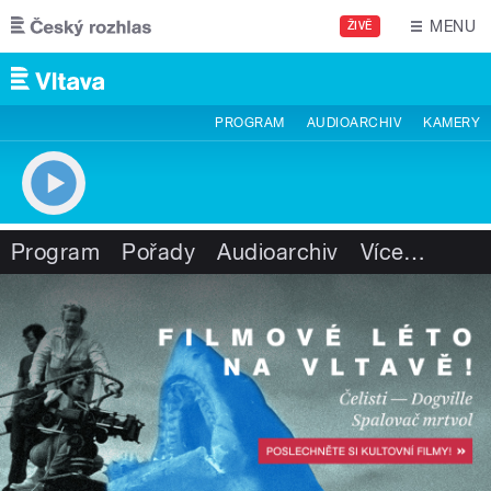
Přejít k hlavnímu obsahu
MENU
ŽIVĚ
PROGRAM
AUDIOARCHIV
KAMERY
Program
Pořady
Audioarchiv
Více
…