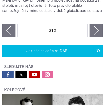
Má-li být církev přínosem pro společnost na počátku 21.
století, musí být otevřená. Toto pravidlo platilo
samozřejmě i v minulosti, ale v době globalizace se stává
...
STRÁNKY
212
n
zí
Jak nás naladíte na DABu
SLEDUJTE NÁS
KOLEGOVÉ