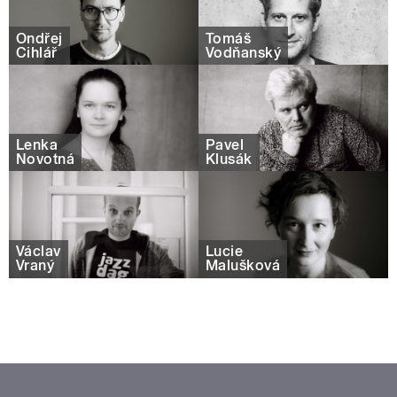
Ondřej
Tomáš
Cihlář
Vodňanský
Lenka
Pavel
Novotná
Klusák
Václav
Lucie
Vraný
Malušková