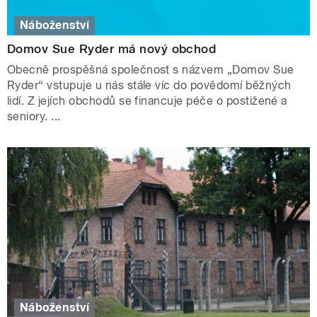
Náboženství
Domov Sue Ryder má nový obchod
Obecně prospěšná společnost s názvem „Domov Sue
Ryder“ vstupuje u nás stále víc do povědomí běžných
lidí. Z jejích obchodů se financuje péče o postižené a
seniory. ...
Náboženství