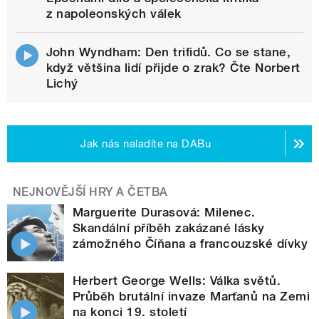
z napoleonských válek
John Wyndham: Den trifidů. Co se stane,
když většina lidí přijde o zrak? Čte Norbert
Lichý
Jak nás naladíte na DABu
NEJNOVĚJŠÍ HRY A ČETBA
Marguerite Durasová: Milenec.
Skandální příběh zakázané lásky
zámožného Číňana a francouzské dívky
Herbert George Wells: Válka světů.
Průběh brutální invaze Marťanů na Zemi
na konci 19. století