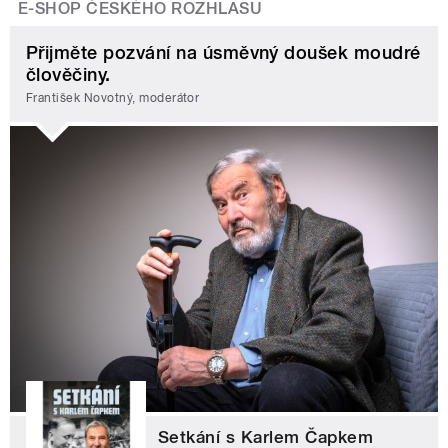
E-SHOP ČESKÉHO ROZHLASU
Přijměte pozvání na úsměvný doušek moudré
člověčiny.
František Novotný, moderátor
Setkání s Karlem Čapkem