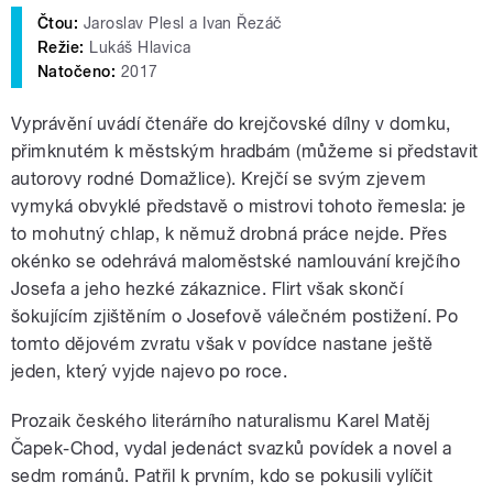
Čtou:
Jaroslav Plesl a Ivan Řezáč
Režie:
Lukáš Hlavica
Natočeno:
2017
Vyprávění uvádí čtenáře do krejčovské dílny v domku,
přimknutém k městským hradbám (můžeme si představit
autorovy rodné Domažlice). Krejčí se svým zjevem
vymyká obvyklé představě o mistrovi tohoto řemesla: je
to mohutný chlap, k němuž drobná práce nejde. Přes
okénko se odehrává maloměstské namlouvání krejčího
Josefa a jeho hezké zákaznice. Flirt však skončí
šokujícím zjištěním o Josefově válečném postižení. Po
tomto dějovém zvratu však v povídce nastane ještě
jeden, který vyjde najevo po roce.
Prozaik českého literárního naturalismu Karel Matěj
Čapek-Chod, vydal jedenáct svazků povídek a novel a
sedm románů. Patřil k prvním, kdo se pokusili vylíčit