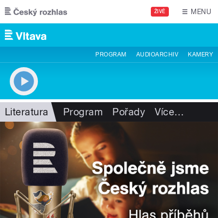
Přejít k hlavnímu obsahu
MENU
ŽIVĚ
PROGRAM
AUDIOARCHIV
KAMERY
Literatura
Program
Pořady
Více
…