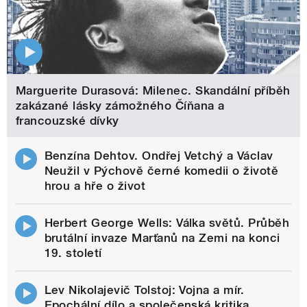
Marguerite Durasová: Milenec. Skandální příběh
zakázané lásky zámožného Číňana a
francouzské dívky
Benzína Dehtov. Ondřej Vetchý a Václav
Neužil v Pýchově černé komedii o životě
hrou a hře o život
Herbert George Wells: Válka světů. Průběh
brutální invaze Marťanů na Zemi na konci
19. století
Lev Nikolajevič Tolstoj: Vojna a mír.
Epochální dílo a společenská kritika