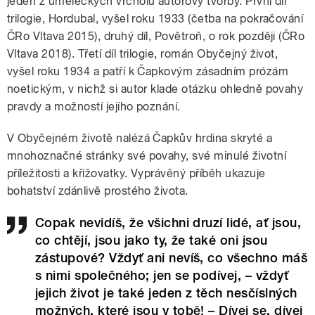
jeden z uměleckých vrcholů autorovy tvorby. První díl
trilogie, Hordubal, vyšel roku 1933 (četba na pokračování
ČRo Vltava 2015), druhý díl, Povětroň, o rok později (ČRo
Vltava 2018). Třetí díl trilogie, román Obyčejný život,
vyšel roku 1934 a patří k Čapkovým zásadním prózám
noetickým, v nichž si autor klade otázku ohledně povahy
pravdy a možností jejího poznání.
V Obyčejném životě nalézá Čapkův hrdina skryté a
mnohoznačné stránky své povahy, své minulé životní
příležitosti a křižovatky. Vyprávěný příběh ukazuje
bohatství zdánlivě prostého života.
Copak nevidíš, že všichni druzí lidé, ať jsou,
co chtějí, jsou jako ty, že také oni jsou
zástupové? Vždyť ani nevíš, co všechno máš
s nimi společného; jen se podívej, – vždyť
jejich život je také jeden z těch nesčíslných
možných, které jsou v tobě! – Dívej se, dívej