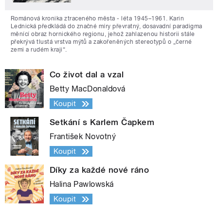
Románová kronika ztraceného města - léta 1945–1961. Karin
Lednická předkládá do značné míry převratný, dosavadní paradigma
měnící obraz hornického regionu, jehož zahlazenou historii stále
překrývá tlustá vrstva mýtů a zakořeněných stereotypů o „černé
zemi a rudém kraji“.
Co život dal a vzal
Betty MacDonaldová
Koupit
Setkání s Karlem Čapkem
František Novotný
Koupit
Díky za každé nové ráno
Halina Pawlowská
Koupit