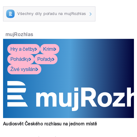
Všechny díly pořadu na mujRozhlas
mujRozhlas
Hry a četby
Krimi
Pohádky
Pořady
Živé vysílání
Audiosvět Českého rozhlasu na jednom místě