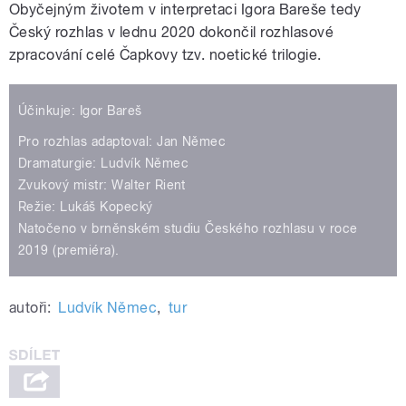
Obyčejným životem v interpretaci Igora Bareše tedy
Český rozhlas v lednu 2020 dokončil rozhlasové
zpracování celé Čapkovy tzv. noetické trilogie.
Účinkuje: Igor Bareš
Pro rozhlas adaptoval: Jan Němec
Dramaturgie: Ludvík Němec
Zvukový mistr: Walter Rient
Režie: Lukáš Kopecký
Natočeno v brněnském studiu Českého rozhlasu v roce
2019 (premiéra).
autoři:
Ludvík Němec
,
tur