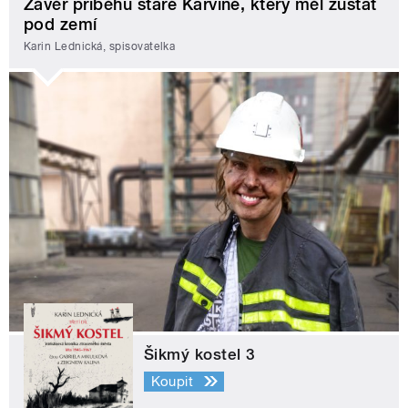
Závěr příběhu staré Karviné, který měl zůstat
pod zemí
Karin Lednická, spisovatelka
Šikmý kostel 3
Koupit