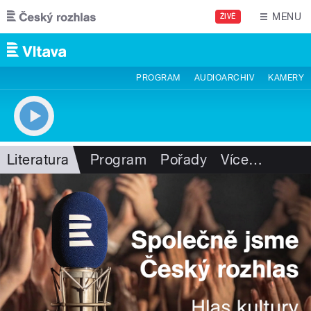
Přejít k hlavnímu obsahu
MENU
ŽIVĚ
PROGRAM
AUDIOARCHIV
KAMERY
Literatura
Program
Pořady
Více
…