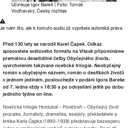
Účinkuje Igor Bareš | Foto:
Tomáš
Vodňanský
, Český rozhlas
Je nám líto, ale k tomuto audiu již vypršela autorská práva.
Před 130 lety se narodil Karel Čapek. Odkaz
spisovatele světového formátu na Vltavě připomínáme
premiérou desetidílné četby Obyčejného života,
vyvrcholením takzvané noetické trilogie. Neobyčejný
román s obyčejným názvem, román o desítkách životů
v jednom jediném, poslouchejte v podání Igora Bareše
od 7. ledna vždy v 18:30 a po odvysílání ještě po dobu
jednoho týdne on-line.
Noetická trilogie Hordubal – Povětroň – Obyčejný život
prozaika, žurnalisty, dramatika, esejisty, překladatele a
kritika Karla Čapka (1890–1938) představuje bezesporu