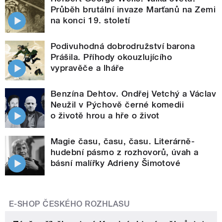
Průběh brutální invaze Marťanů na Zemi
na konci 19. století
Podivuhodná dobrodružství barona
Prášila. Příhody okouzlujícího
vypravěče a lháře
Benzína Dehtov. Ondřej Vetchý a Václav
Neužil v Pýchově černé komedii
o životě hrou a hře o život
Magie času, času, času. Literárně-
hudební pásmo z rozhovorů, úvah a
básní malířky Adrieny Šimotové
E-SHOP ČESKÉHO ROZHLASU