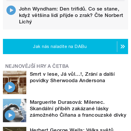
John Wyndham: Den trifidů. Co se stane,
když většina lidí přijde o zrak? Čte Norbert
Lichý
Jak nás naladíte na DABu
NEJNOVĚJŠÍ HRY A ČETBA
Smrt v lese, Já vůl…!, Zrání a další
povídky Sherwooda Andersona
Marguerite Durasová: Milenec.
Skandální příběh zakázané lásky
zámožného Číňana a francouzské dívky
Herbert George Wells: Válka světů.