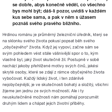
se dobře, abys konečně věděl, co všechno
bys mohl být; dáš-li pozor, uvidíš v každém
kus sebe sama, a pak v něm s úžasem
poznáš svého pravého bližního.
Hrdinou románu je průměrný železniční úředník, který se
na sklonku svého života pokusí popsat běh svého
„obyčejného“ života. Když jej vypoví, začne sám se
svým pohledem vést stále vášnivější spor o to, kým
vlastně byl, jaký život skutečně žil. Postupně v sobě
nachází jakoby přehlížené motivy svých činů, jakési
skryté osoby, které se zdají z rámce obyčejného života
vybočovat. Každý lidský život, i ten zdánlivě
nejobyčejnější, je ve skutečnosti bohatý a složitý, všichni
žijeme jen jednu ze svých možností. Ale i ty
neuskutečněné možnosti nám pomáhají porozumět
druhým lidem a chápat jejich životní příběhy.