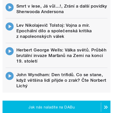
Smrt v lese, Já vůl…!, Zrání a další povídky
Sherwooda Andersona
Lev Nikolajevič Tolstoj: Vojna a mír.
Epochální dílo a společenská kritika
z napoleonských válek
Herbert George Wells: Válka světů. Průběh
brutální invaze Marťanů na Zemi na konci
19. století
John Wyndham: Den trifidů. Co se stane,
když většina lidí přijde o zrak? Čte Norbert
Lichý
Jak nás naladíte na DABu