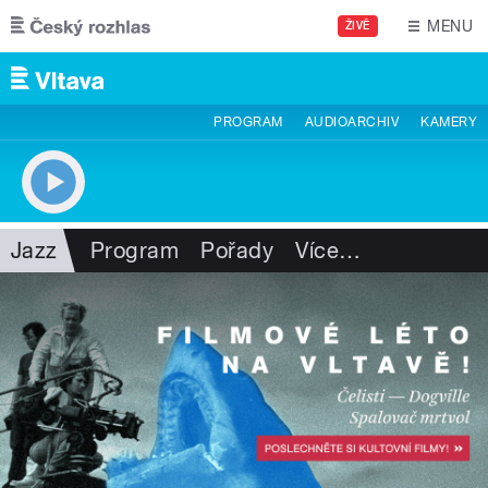
Přejít k hlavnímu obsahu
MENU
ŽIVĚ
PROGRAM
AUDIOARCHIV
KAMERY
Jazz
Program
Pořady
Více
…