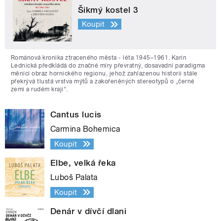
Šikmý kostel 3
Koupit
Románová kronika ztraceného města - léta 1945–1961. Karin
Lednická předkládá do značné míry převratný, dosavadní paradigma
měnící obraz hornického regionu, jehož zahlazenou historii stále
překrývá tlustá vrstva mýtů a zakořeněných stereotypů o „černé
zemi a rudém kraji“.
Cantus lucis
Carmina Bohemica
Koupit
Elbe, velká řeka
Luboš Palata
Koupit
Denár v dívčí dlani