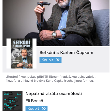
Setkání s Karlem Čapkem
Koupit
Literární fikce, pokus přiblížit literární nadsázkou spisovatele,
filozofa, ale hlavně člověka Karla Čapka trochu jinou formou.
Nepatrná ztráta osamělosti
Eli Beneš
Koupit