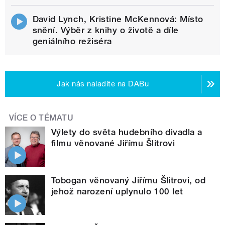
David Lynch, Kristine McKennová: Místo
snění. Výběr z knihy o životě a díle
geniálního režiséra
Jak nás naladíte na DABu
VÍCE O TÉMATU
Výlety do světa hudebního divadla a
filmu věnované Jiřímu Šlitrovi
Tobogan věnovaný Jiřímu Šlitrovi, od
jehož narození uplynulo 100 let