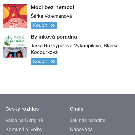
Moci bez nemoci
Šárka Volemanová
Koupit
Bylinková poradna
Jarka Rozsypalová-Vykoupilová, Blanka
Kocourková
Koupit
Český rozhlas
O nás
Válka na Ukrajině
Jak nás naladíte
Komunální volby
Nápověda