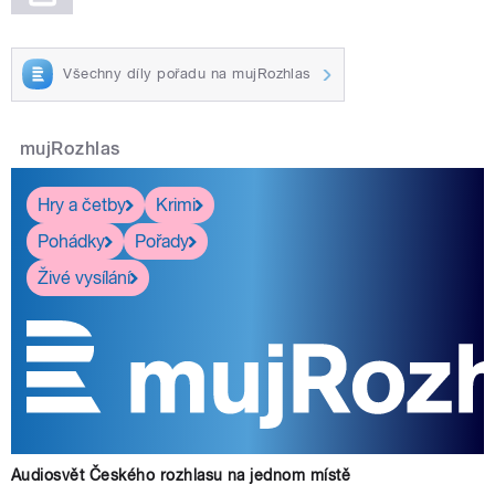
Všechny díly pořadu na mujRozhlas
mujRozhlas
Hry a četby
Krimi
Pohádky
Pořady
Živé vysílání
Audiosvět Českého rozhlasu na jednom místě