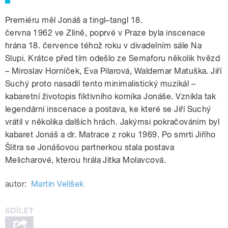
Premiéru měl Jonáš a tingl–tangl 18.
června 1962 ve Zlíně, poprvé v Praze byla inscenace
hrána 18. července téhož roku v divadelním sále Na
Slupi. Krátce před tím odešlo ze Semaforu několik hvězd
– Miroslav Horníček, Eva Pilarová, Waldemar Matuška. Jiří
Suchý proto nasadil tento minimalistický muzikál –
kabaretní životopis fiktivního komika Jonáše. Vznikla tak
legendární inscenace a postava, ke které se Jiří Suchý
vrátil v několika dalších hrách. Jakýmsi pokračováním byl
kabaret Jonáš a dr. Matrace z roku 1969. Po smrti Jiřího
Šlitra se Jonášovou partnerkou stala postava
Melicharové, kterou hrála Jitka Molavcová.
autor:
Martin Velíšek