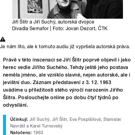
Jiří Šlitr a Jiří Suchý, autorská dvojice
Divadla Semafor | Foto: Jovan Dezort, ČTK
Je nám líto, ale k tomuto audiu již vypršela autorská práva.
Právě v této inscenaci se Jiří Šlitr poprvé objevil i jako
herec vedle Jiřího Suchého. Tehdy ještě jeho postava
neměla jméno, ale vzniklo slavné, nejen autorské, ale i
jevištní duo. Záznam představení z 3. 12. 1963
uvádíme u příležitosti stého výročí narozenin Jiřího
Šlitra. Poslouchejte online po dobu čtyř týdnů po
odvysílání.
Účinkují:
Jiří Suchý, Jiří Šlitr, Eva Pospíšilová, Stanislav
Navrátil a Karel Turnovský
Natočeno:
1963