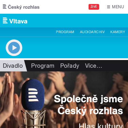
Přejít k hlavnímu obsahu
MENU
ŽIVĚ
PROGRAM
AUDIOARCHIV
KAMERY
Divadlo
Program
Pořady
Více
…