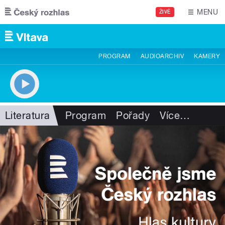
Přejít k hlavnímu obsahu
MENU
ŽIVĚ
PROGRAM
AUDIOARCHIV
KAMERY
Literatura
Program
Pořady
Více
…