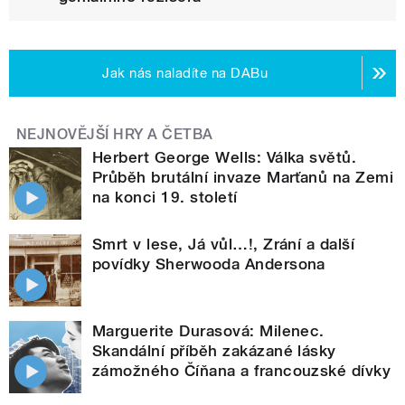
Jak nás naladíte na DABu
NEJNOVĚJŠÍ HRY A ČETBA
Herbert George Wells: Válka světů.
Průběh brutální invaze Marťanů na Zemi
na konci 19. století
Smrt v lese, Já vůl…!, Zrání a další
povídky Sherwooda Andersona
Marguerite Durasová: Milenec.
Skandální příběh zakázané lásky
zámožného Číňana a francouzské dívky