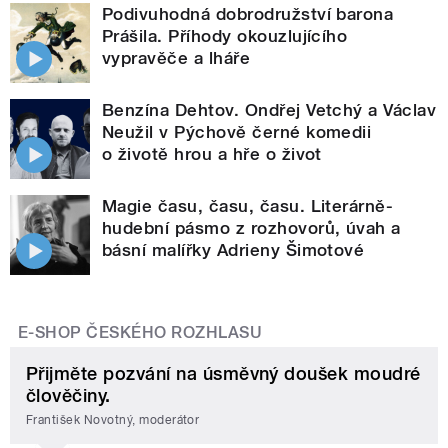
Podivuhodná dobrodružství barona
Prášila. Příhody okouzlujícího
vypravěče a lháře
Benzína Dehtov. Ondřej Vetchý a Václav
Neužil v Pýchově černé komedii
o životě hrou a hře o život
Magie času, času, času. Literárně-
hudební pásmo z rozhovorů, úvah a
básní malířky Adrieny Šimotové
E-SHOP ČESKÉHO ROZHLASU
Přijměte pozvání na úsměvný doušek moudré
člověčiny.
František Novotný, moderátor