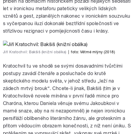
příběh na domácím historickém pozadí nějakých šedesáti
let v ironickou metaforu pateticky velikých lidských
vznětů a gest, zplanělých nakonec v ironickém souzvuku
s vyčerpanou iluzí dokonalé beztřídní společnosti ve
střízlivou rezignaci v pomíjejícnosti času i krásy.
Jiří Kratochvil: Bakšiš (knižní obálka)
|
foto:
Větrné mlýny (2018)
Kratochvil tu ve shodě se svými dosavadními tvůrčími
postupy zavádí čtenáře a posluchače do krutě
skeptického modelu světa, v jehož středu „leží na
zádech mrtvý brouk“. Chcete-li jinak, Bakšiš (tím je v
Kratochvilově novele míněna v první řadě mince pro
Charóna, kterou Daniela věnuje svému Jakoubkovi v
marné snaze, aby na ni nezapomněl) je nejen ironickou
persifláží oblíbeného literárního žánru, ale groteskním a
přitom vědoucím obrazem konečnosti, z níž není úniku. S
potěšením se vypravující skřet „vykonav své mrzké i