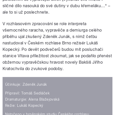
sličné dílo nasouká do své dutiny v dubu křemeláku…“ –
ale to si už poslechnete.
V rozhlasovém zpracování se role interpreta
všemocného raracha, vypravěče a demiurga celého
příběhu ujal zkušený Zdeněk Junák, s nímž četbu
nastudoval v Českém rozhlase Brno režisér Lukáš
Kopecký. Po devět podvečerů budou mít posluchači
stanice Vltava příležitost zkoumat, jak se podařilo přenést
obžernou vypravěčskou hravost novely Bakšiš Jiřího
Kratochvila do zvukové podoby.
Účinkuje: Zdeněk Junák
Připravil: Tomáš Sedláček
Dramaturgie: Alena Blažejovská
Režie: Lukáš Kopecký
Natočeno v brněnském studiu Českého rozhlasu.