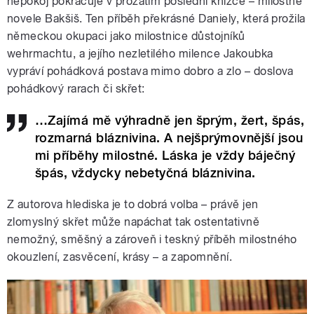
nepokoj pokračuje v prozatím poslední knížce – milostné
novele Bakšiš. Ten příběh překrásné Daniely, která prožila
německou okupaci jako milostnice důstojníků
wehrmachtu, a jejího nezletilého milence Jakoubka
vypráví pohádková postava mimo dobro a zlo – doslova
pohádkový rarach či skřet:
…Zajímá mě výhradně jen šprým, žert, špás,
rozmarná bláznivina. A nejšprýmovnější jsou
mi příběhy milostné. Láska je vždy báječný
špás, vždycky nebetyčná bláznivina.
Z autorova hlediska je to dobrá volba – právě jen
zlomyslný skřet může napáchat tak ostentativně
nemožný, směšný a zároveň i teskný příběh milostného
okouzlení, zasvěcení, krásy – a zapomnění.