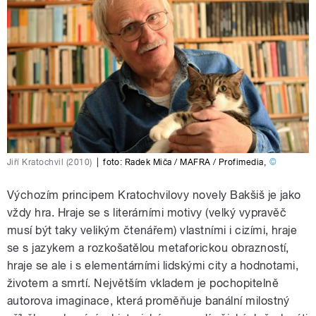
Jiří Kratochvil (2010)
|
foto:
Radek Miča / MAFRA / Profimedia
,
©
Výchozím principem Kratochvilovy novely Bakšiš je jako
vždy hra. Hraje se s literárními motivy (velký vypravěč
musí být taky velikým čtenářem) vlastními i cizími, hraje
se s jazykem a rozkošatělou metaforickou obrazností,
hraje se ale i s elementárními lidskými city a hodnotami,
životem a smrtí. Největším vkladem je pochopitelně
autorova imaginace, která proměňuje banální milostný