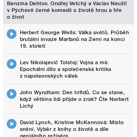
Benzína Dehtov. Ondřej Vetchý a Václav Neužil
v Pýchově černé komedii o životě hrou a hře
o život
Herbert George Wells: Válka světů. Průběh
brutální invaze Marťanů na Zemi na konci
19. století
Lev Nikolajevič Tolstoj: Vojna a mír.
Epochální dílo a společenská kritika
z napoleonských válek
John Wyndham: Den trifidů. Co se stane,
když většina lidí přijde o zrak? Čte Norbert
Lichý
David Lynch, Kristine McKennová: Místo
snění. Výběr z knihy o životě a díle
geniálního režiséra