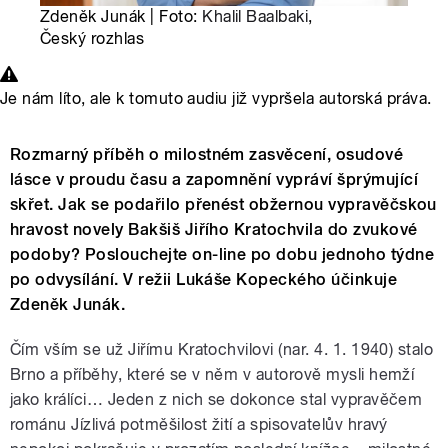
Zdeněk Junák | Foto:
Khalil Baalbaki
,
Český rozhlas
Je nám líto, ale k tomuto audiu již vypršela autorská práva.
Rozmarný příběh o milostném zasvěcení, osudové
lásce v proudu času a zapomnění vypráví šprýmující
skřet. Jak se podařilo přenést obžernou vypravěčskou
hravost novely Bakšiš Jiřího Kratochvila do zvukové
podoby? Poslouchejte on-line po dobu jednoho týdne
po odvysílání. V režii Lukáše Kopeckého účinkuje
Zdeněk Junák.
Čím vším se už Jiřímu Kratochvilovi (nar. 4. 1. 1940) stalo
Brno a příběhy, které se v něm v autorově mysli hemží
jako králíci… Jeden z nich se dokonce stal vypravěčem
románu Jízlivá potměšilost žití a spisovatelův hravý