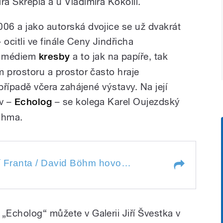
ra Skrepla a u Vladimíra Kokolii.
006 a jako autorská dvojice se už dvakrát
ocitli ve finále Ceny Jindřicha
s médiem
kresby
a to jak na papíře, tak
ém prostoru a prostor často hraje
 případě včera zahájené výstavy. Na její
ev –
Echolog
– se kolega Karel Oujezdský
öhma.
anta / David Böhm hovoří Karel
S autorskou dvojicí Jiří Franta / David Böhm hovoří Karel Oujezdský
anta / David Böhm hovoří Karel
„Echolog“ můžete v Galerii Jiří Švestka v