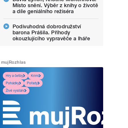
Místo snění. Výběr z knihy o životě
a díle geniálního režiséra
Podivuhodná dobrodružství
barona Prášila. Příhody
okouzlujícího vypravěče a lháře
mujRozhlas
Hry a četby
Krimi
Pohádky
Pořady
Živé vysílání