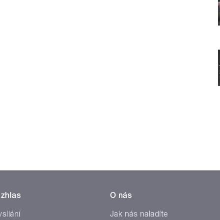
zhlas
O nás
ysílání
Jak nás naladíte