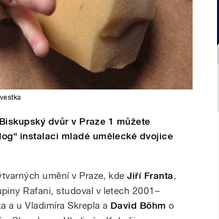
Švestka
ci Biskupský dvůr v Praze 1 můžete
log“ instalaci mladé umělecké dvojice
ýtvarných umění v Praze, kde
Jiří Franta
,
ny Rafani, studoval v letech 2001–
a a u Vladimíra Skrepla a
David Böhm
o