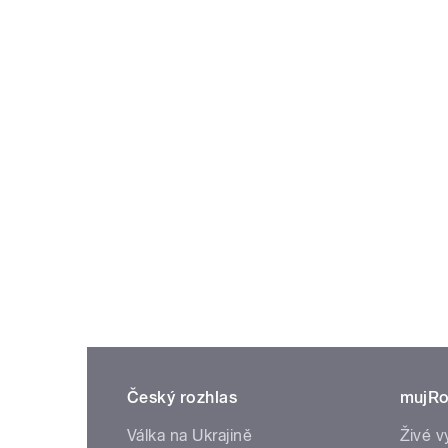
Český rozhlas
mujRo
Válka na Ukrajině
Živé v