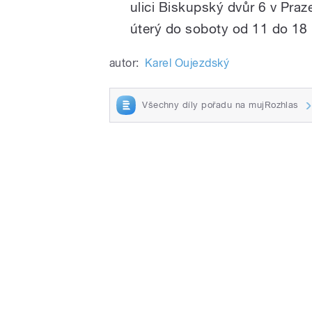
ulici Biskupský dvůr 6 v Praz
úterý do soboty od 11 do 18 
autor:
Karel Oujezdský
Všechny díly pořadu na mujRozhlas
/
pause