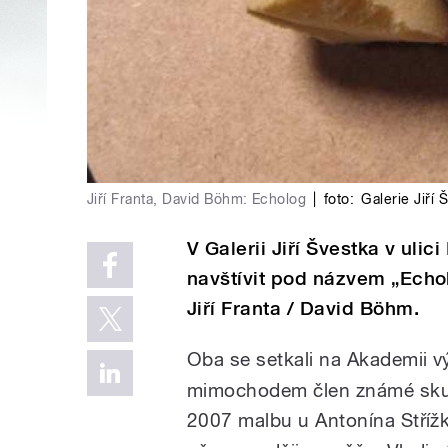
Jiří Franta, David Böhm: Echolog
|
foto:
Galerie Jiří 
V Galerii Jiří Švestka v uli
navštívit pod názvem „Echo
Jiří Franta / David Böhm.
Oba se setkali na Akademii v
mimochodem člen známé skupi
2007 malbu u Antonína Střížk