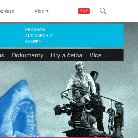
ozhlase
Více
ŽIVĚ
PROGRAM
AUDIOARCHIV
KAMERY
ás
Dokumenty
Hry a četba
Více
…