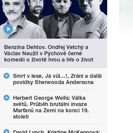
Benzína Dehtov. Ondřej Vetchý a
Václav Neužil v Pýchově černé
komedii o životě hrou a hře o život
Smrt v lese, Já vůl…!, Zrání a další
povídky Sherwooda Andersona
Herbert George Wells: Válka
světů. Průběh brutální invaze
Marťanů na Zemi na konci 19.
století
David Lynch, Kristine McKennová: