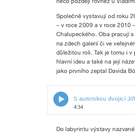
něco později rovněž u Vladimí
Společně vystavují od roku 2
– v roce 2009 a v roce 2010 – 
Chalupeckého. Oba pracují 
na zdech galerií či ve veřejn
důležitou roli. Tak je tomu i v
hlavní ideu a také na její náz
jako prvního zeptal Davida B
S autorskou dvojicí Jiří Fr
4:34
Oujezdský
S autorskou dvojicí Jiří Fr
Play
Oujezdský
Do labyrintu výstavy nazvané 