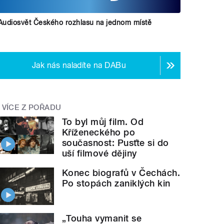
Audiosvět Českého rozhlasu na jednom místě
Jak nás naladíte na DABu
VÍCE Z POŘADU
To byl můj film. Od
Kříženeckého po
současnost: Pusťte si do
uší filmové dějiny
Konec biografů v Čechách.
Po stopách zaniklých kin
„Touha vymanit se