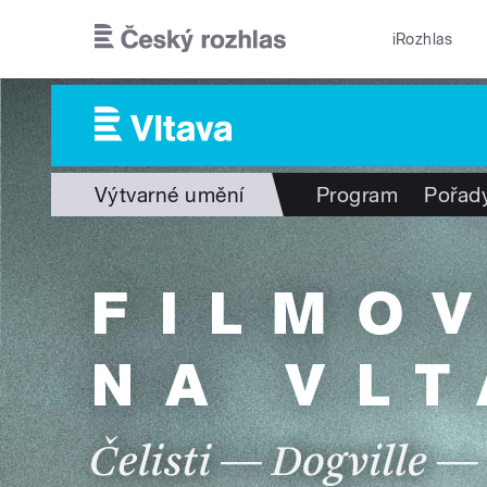
Přejít k hlavnímu obsahu
iRozhlas
Výtvarné umění
Program
Pořad