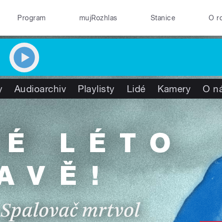
Program
mujRozhlas
Stanice
O r
y
Audioarchiv
Playlisty
Lidé
Kamery
O n