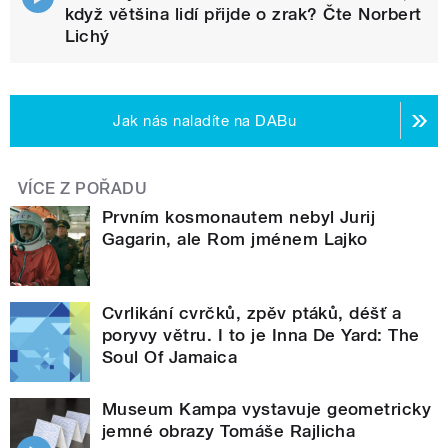
když většina lidí přijde o zrak? Čte Norbert
Lichý
Jak nás naladíte na DABu
VÍCE Z POŘADU
Prvním kosmonautem nebyl Jurij
Gagarin, ale Rom jménem Lajko
Cvrlikání cvrčků, zpěv ptáků, déšť a
poryvy větru. I to je Inna De Yard: The
Soul Of Jamaica
Museum Kampa vystavuje geometricky
jemné obrazy Tomáše Rajlicha