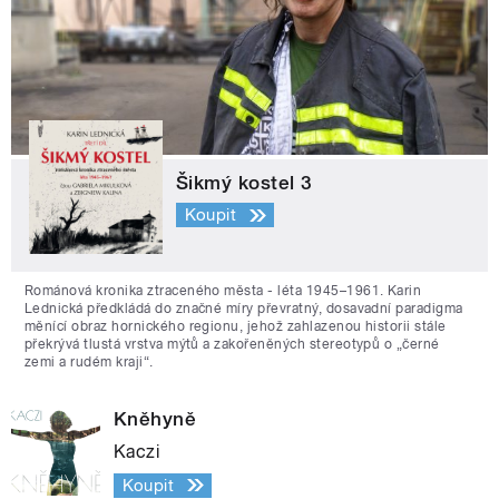
Šikmý kostel 3
Koupit
Románová kronika ztraceného města - léta 1945–1961. Karin
Lednická předkládá do značné míry převratný, dosavadní paradigma
měnící obraz hornického regionu, jehož zahlazenou historii stále
překrývá tlustá vrstva mýtů a zakořeněných stereotypů o „černé
zemi a rudém kraji“.
Kněhyně
Kaczi
Koupit