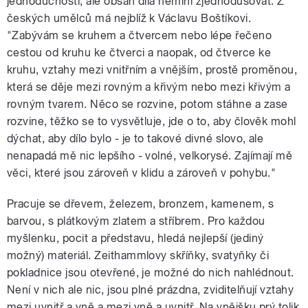
jednoduchosti, ale obsah díla nemíní zjednodušovat. Z
českých umělců má nejblíž k Václavu Boštíkovi.
"Zabývám se kruhem a čtvercem nebo lépe řečeno
cestou od kruhu ke čtverci a naopak, od čtverce ke
kruhu, vztahy mezi vnitřním a vnějším, prostě proměnou,
která se děje mezi rovným a křivým nebo mezi křivým a
rovným tvarem. Něco se rozvine, potom stáhne a zase
rozvine, těžko se to vysvětluje, jde o to, aby člověk mohl
dýchat, aby dílo bylo - je to takové divné slovo, ale
nenapadá mě nic lepšího - volné, velkorysé. Zajímají mě
věci, které jsou zároveň v klidu a zároveň v pohybu."
Pracuje se dřevem, železem, bronzem, kamenem, s
barvou, s plátkovým zlatem a stříbrem. Pro každou
myšlenku, pocit a představu, hledá nejlepší (jediný
možný) materiál. Zeithammlovy skříňky, svatyňky či
pokladnice jsou otevřené, je možné do nich nahlédnout.
Není v nich ale nic, jsou plné prázdna, zviditelňují vztahy
mezi uvnitř a vně a mezi vně a uvnitř. Na vnějšku prý tolik