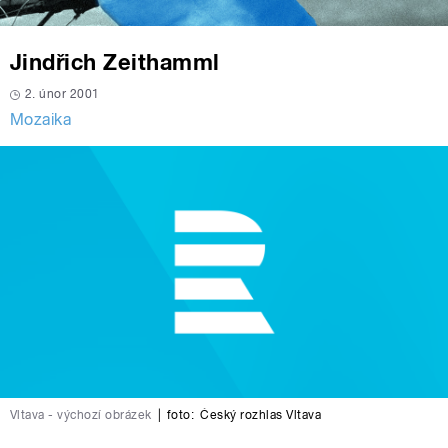
Jindřich Zeithamml
2. únor 2001
Mozaika
Vltava - výchozí obrázek
|
foto:
Český rozhlas Vltava