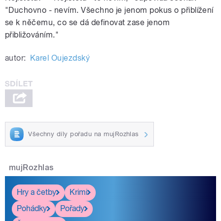
"Duchovno - nevím. Všechno je jenom pokus o přiblížení
se k něčemu, co se dá definovat zase jenom
přibližováním."
autor:
Karel Oujezdský
Všechny díly pořadu na mujRozhlas
mujRozhlas
Hry a četby
Krimi
Pohádky
Pořady