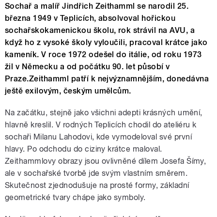
Sochař a malíř Jindřich Zeithamml se narodil 25.
března 1949 v Teplicích, absolvoval hořickou
sochařskokamenickou školu, rok strávil na AVU, a
když ho z vysoké školy vyloučili, pracoval krátce jako
kameník. V roce 1972 odešel do itálie, od roku 1973
žil v Německu a od počátku 90. let působí v
Praze.Zeithamml patří k nejvýznamnějším, donedávna
ještě exilovým, českým umělcům.
Na začátku, stejně jako všichni adepti krásných umění,
hlavně kreslil. V rodných Teplicích chodil do ateliéru k
sochaři Milanu Lahodovi, kde vymodeloval své první
hlavy. Po odchodu do ciziny krátce maloval.
Zeithammlovy obrazy jsou ovlivněné dílem Josefa Šímy,
ale v sochařské tvorbě jde svým vlastním směrem.
Skutečnost zjednodušuje na prosté formy, základní
geometrické tvary chápe jako symboly.