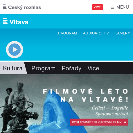
Přejít k hlavnímu obsahu
MENU
ŽIVĚ
PROGRAM
AUDIOARCHIV
KAMERY
Kultura
Program
Pořady
Více
…