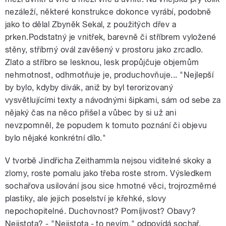
nezáleží, některé konstrukce dokonce vyrábí, podobně
jako to dělal Zbyněk Sekal, z použitých dřev a
prken.Podstatný je vnitřek, barevně či stříbrem vyložené
stěny, stříbrný ovál zavěšený v prostoru jako zrcadlo.
Zlato a stříbro se lesknou, lesk propůjčuje objemům
nehmotnost, odhmotňuje je, produchovňuje... "Nejlepší
by bylo, kdyby divák, aniž by byl terorizovaný
vysvětlujícími texty a návodnými šipkami, sám od sebe za
nějaký čas na něco přišel a vůbec by si už ani
nevzpomněl, že popudem k tomuto poznání či objevu
bylo nějaké konkrétní dílo."
V tvorbě Jindřicha Zeithammla nejsou viditelné skoky a
zlomy, roste pomalu jako třeba roste strom. Výsledkem
sochařova usilování jsou sice hmotné věci, trojrozměrné
plastiky, ale jejich poselství je křehké, slovy
nepochopitelné. Duchovnost? Pomíjivost? Obavy?
Nejistota? - "Nejistota - to nevím," odpovídá sochař.