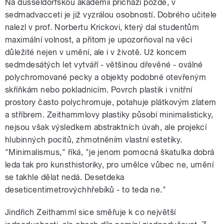
Na düsseldorfskou akademii přichází pozdě, v
sedmadvacceti je již vyzrálou osobností. Dobrého učitele
nalezl v prof. Norbertu Krickovi, který dal studentům
maximální volnost, a přitom je upozorňoval na věci
důležité nejen v umění, ale i v životě. Už koncem
sedmdesátých let vytváří - většinou dřevěné - oválné
polychromované pecky a objekty podobné otevřeným
skříňkám nebo pokladnicím. Povrch plastik i vnitřní
prostory často polychromuje, potahuje plátkovým zlatem
a stříbrem. Zeithammlovy plastiky působí minimalisticky,
nejsou však výsledkem abstraktních úvah, ale projekcí
hlubinných pocitů, zhmotněním vlastní estetiky.
"Minimalismus," říká, "je jenom pomocná škatulka dobrá
leda tak pro kunsthistoriky, pro umělce vůbec ne, umění
se takhle dělat nedá. Desetdeka
deseticentimetrovýchhřebíků - to teda ne."
Jindřich Zeithamml sice směřuje k co největší