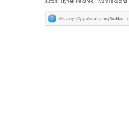
autoři:
Hynek Pekárek
,
Tvůrčí skupina 
Všechny díly pořadu na mujRozhlas