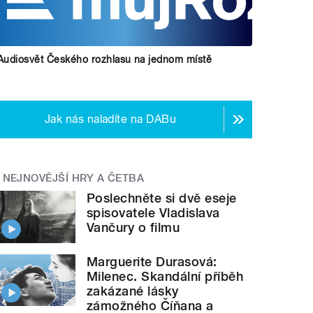
Audiosvět Českého rozhlasu na jednom místě
Jak nás naladíte na DABu
NEJNOVĚJŠÍ HRY A ČETBA
Poslechněte si dvě eseje
spisovatele Vladislava
Vančury o filmu
Marguerite Durasová:
Milenec. Skandální příběh
zakázané lásky
zámožného Číňana a