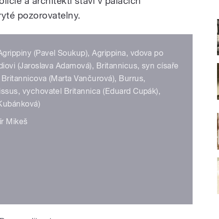
licie a architekti staví v palácích
ryté pozorovatelny.
Agrippiny (Pavel Soukup), Agrippina, vdova po
udiovi (Jaroslava Adamová), Britannicus, syn císaře
a Britannicova (Marta Vančurová), Burrus,
cissus, vychovatel Britannica (Eduard Cupák),
 Kubánková)
ír Mikeš