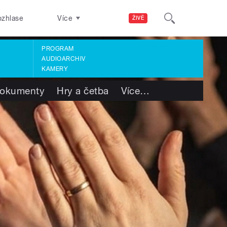
ozhlase
Více
ŽIVĚ
PROGRAM
AUDIOARCHIV
KAMERY
okumenty
Hry a četba
Více
…