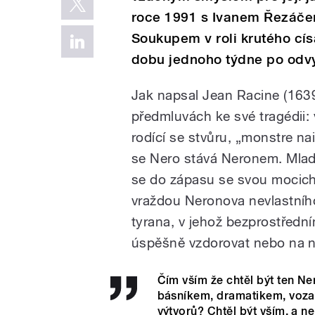
roce 1991 s Ivanem Řezáčem
Soukupem v roli krutého cís
dobu jednoho týdne po odvy
Jak napsal Jean Racine (16
předmluvách ke své tragédii: 
rodící se stvůru, „monstre n
se Nero stává Neronem. Mladý
se do zápasu se svou mocicht
vraždou Neronova nevlastního 
tyrana, v jehož bezprostředn
úspěšně vzdorovat nebo na ně
Čím vším že chtěl být ten Ne
básníkem, dramatikem, voza
výtvorů? Chtěl být vším, a ne