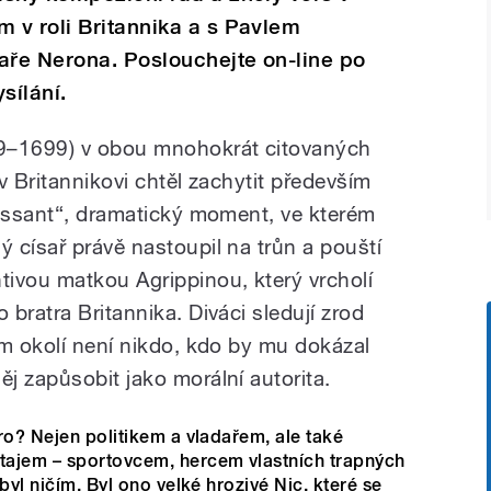
 v roli Britannika a s Pavlem
aře Nerona. Poslouchejte on-line po
sílání.
39–1699) v obou mnohokrát citovaných
v Britannikovi chtěl zachytit především
aissant“, dramatický moment, ve kterém
 císař právě nastoupil na trůn a pouští
ivou matkou Agrippinou, který vrcholí
bratra Britannika. Diváci sledují zrod
ím okolí není nikdo, kdo by mu dokázal
j zapůsobit jako morální autorita.
ro? Nejen politikem a vladařem, ale také
tajem – sportovcem, hercem vlastních trapných
byl ničím. Byl ono velké hrozivé Nic, které se