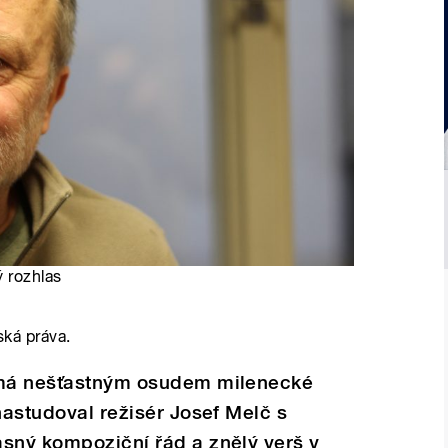
ý rozhlas
ská práva.
jímá nešťastným osudem milenecké
nastudoval režisér Josef Melč s
asný kompoziční řád a znělý verš v