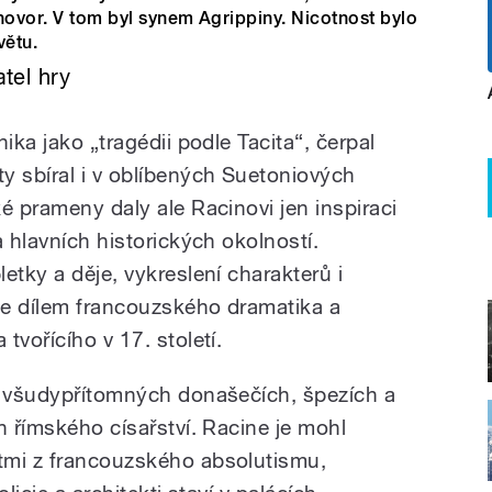
hovor. V tom byl synem Agrippiny. Nicotnost bylo
větu.
tel hry
ika jako „tragédii podle Tacita“, čerpal
y sbíral i v oblíbených Suetoniových
é prameny daly ale Racinovi jen inspiraci
a hlavních historických okolností.
etky a děje, vykreslení charakterů i
je dílem francouzského dramatika a
tvořícího v 17. století.
o všudypřítomných donašečích, špezích a
h římského císařství. Racine je mohl
tmi z francouzského absolutismu,