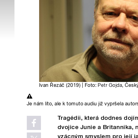
Ivan Řezáč (2019) | Foto:
Petr Gojda
, Česk
Je nám líto, ale k tomuto audiu již vypršela autor
Tragédii, která dodnes do
dvojice Junie a Britannika, 
vzácným smyslem pro její j