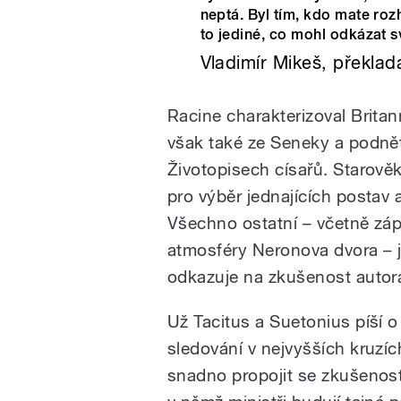
neptá. Byl tím, kdo mate roz
to jediné, co mohl odkázat s
Vladimír Mikeš, překlada
Racine charakterizoval Britann
však také ze Seneky a podnět
Životopisech císařů. Starověk
pro výběr jednajících postav 
Všechno ostatní – včetně zápl
atmosféry Neronova dvora – 
odkazuje na zkušenost autora 
Už Tacitus a Suetonius píší 
sledování v nejvyšších kruzíc
snadno propojit se zkušenos