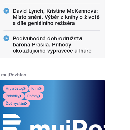
David Lynch, Kristine McKennová:
Místo snění. Výběr z knihy o životě
a díle geniálního režiséra
Podivuhodná dobrodružství
barona Prášila. Příhody
okouzlujícího vypravěče a lháře
mujRozhlas
Hry a četby
Krimi
Pohádky
Pořady
Živé vysílání