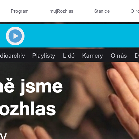
Program
mujRozhlas
Stanice
O r
dioarchiv
Playlisty
Lidé
Kamery
O nás
D