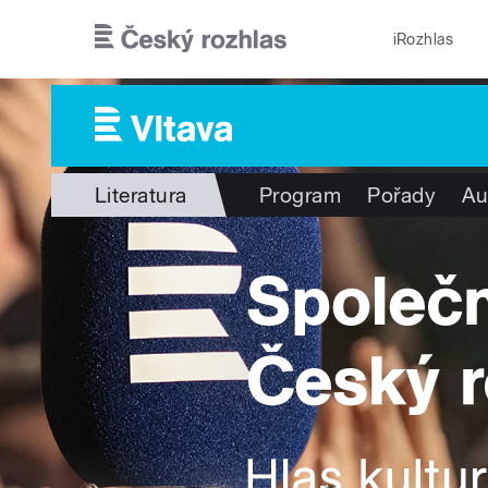
Přejít k hlavnímu obsahu
iRozhlas
Literatura
Program
Pořady
Au