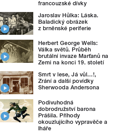
francouzské dívky
Jaroslav Hůlka: Láska.
Baladický obrázek
z brněnské periferie
Herbert George Wells:
Válka světů. Průběh
brutální invaze Marťanů na
Zemi na konci 19. století
Smrt v lese, Já vůl…!,
Zrání a další povídky
Sherwooda Andersona
Podivuhodná
dobrodružství barona
Prášila. Příhody
okouzlujícího vypravěče a
lháře