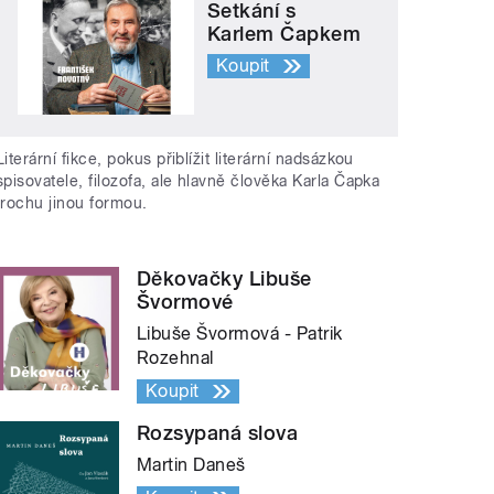
Setkání s
Karlem Čapkem
Koupit
Literární fikce, pokus přiblížit literární nadsázkou
spisovatele, filozofa, ale hlavně člověka Karla Čapka
trochu jinou formou.
Děkovačky Libuše
Švormové
Libuše Švormová - Patrik
Rozehnal
Koupit
Rozsypaná slova
Martin Daneš