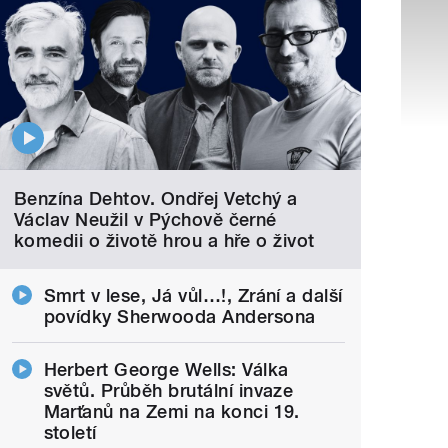
Benzína Dehtov. Ondřej Vetchý a
Václav Neužil v Pýchově černé
komedii o životě hrou a hře o život
Smrt v lese, Já vůl…!, Zrání a další
povídky Sherwooda Andersona
Herbert George Wells: Válka
světů. Průběh brutální invaze
Marťanů na Zemi na konci 19.
století