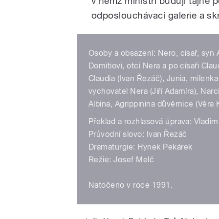
v němž ministři budují tajné po
odposlouchávací galerie a sk
Osoby a obsazení: Nero, císař, syn 
Domitiovi, otci Nera a po císaři Cla
Claudia (Ivan Řezáč), Junia, milenk
vychovatel Nera (Jiří Adamíra), Nar
Albina, Agrippinina důvěrnice (Věra
Překlad a rozhlasová úprava: Vladim
Průvodní slovo: Ivan Řezáč
Dramaturgie: Hynek Pekárek
Režie: Josef Melč
Natočeno v roce 1991.