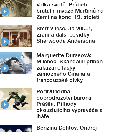
Válka světů. Průběh
brutální invaze Marťanů na
Zemi na konci 19. století
Smrt v lese, Já vůl…!,
Zrání a další povídky
Sherwooda Andersona
Marguerite Durasová:
Milenec. Skandální příběh
zakázané lásky
zámožného Číňana a
francouzské dívky
Podivuhodná
dobrodružství barona
Prášila. Příhody
okouzlujícího vypravěče a
lháře
Benzína Dehtov. Ondřej