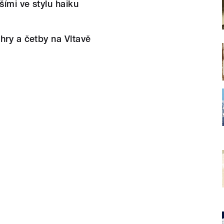
šími ve stylu haiku
hry a četby na Vltavě