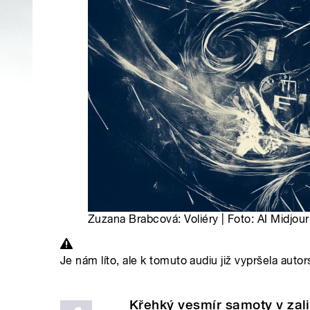
Zuzana Brabcová: Voliéry | Foto: AI Midjou
Je nám líto, ale k tomuto audiu již vypršela autor
Křehký vesmír samoty v zal