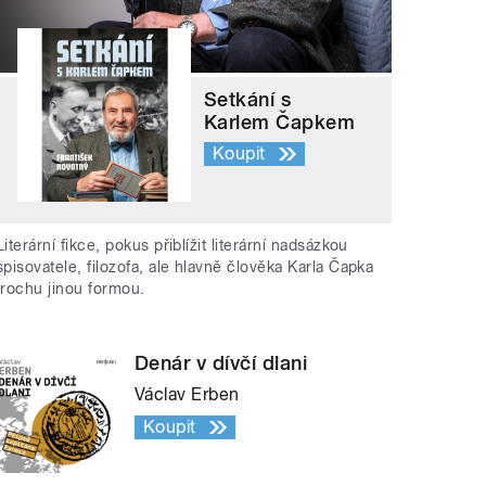
Setkání s
Karlem Čapkem
Koupit
Literární fikce, pokus přiblížit literární nadsázkou
spisovatele, filozofa, ale hlavně člověka Karla Čapka
trochu jinou formou.
Denár v dívčí dlani
Václav Erben
Koupit