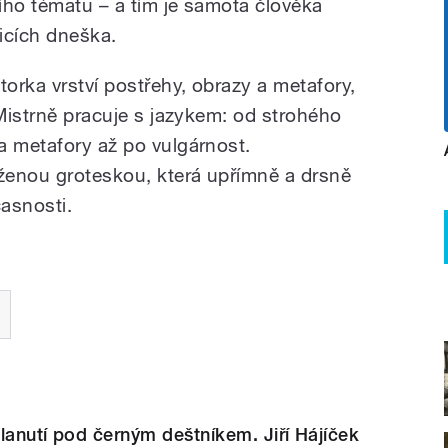
ního tématu – a tím je samota člověka
icích dneška.
torka vrství postřehy, obrazy a metafory,
 Mistrně pracuje s jazykem: od strohého
a metafory až po vulgárnost.
aženou groteskou, která upřímně a drsně
asnosti.
lanutí pod černým deštníkem. Jiří Hájíček