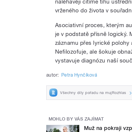
naléhavěji cítíme tíhu ústřed
vrženého do života v souřadn
Asociativní proces, kterým au
je v podstatě přísně logický.
záznamu přes lyrické polohy 
Nefilozofuje, ale šokuje obn
vystavuje diagnózu naší souč
autor:
Petra Hynčíková
Všechny díly pořadu na mujRozhlas
MOHLO BY VÁS ZAJÍMAT
Muž na pokraji vzp