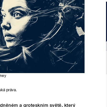
rney
ská práva.
idněném a groteskním světě, který