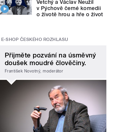
Vetchý a Václav Neužil
v Pýchově černé komedii
o životě hrou a hře o život
E-SHOP ČESKÉHO ROZHLASU
Přijměte pozvání na úsměvný
doušek moudré člověčiny.
František Novotný, moderátor