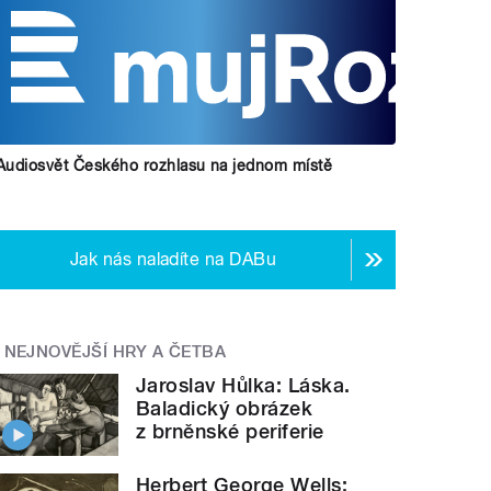
Audiosvět Českého rozhlasu na jednom místě
Jak nás naladíte na DABu
NEJNOVĚJŠÍ HRY A ČETBA
Jaroslav Hůlka: Láska.
Baladický obrázek
z brněnské periferie
Herbert George Wells: