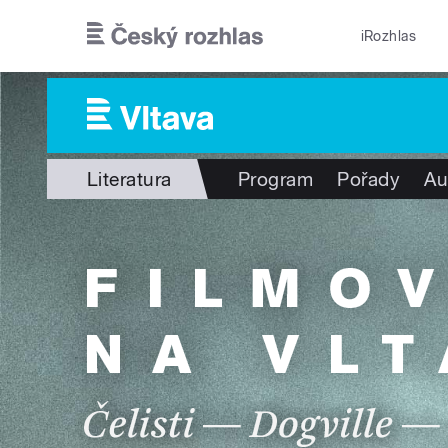
Přejít k hlavnímu obsahu
iRozhlas
Literatura
Program
Pořady
Au