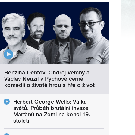
Benzína Dehtov. Ondřej Vetchý a
Václav Neužil v Pýchově černé
komedii o životě hrou a hře o život
Herbert George Wells: Válka
světů. Průběh brutální invaze
Marťanů na Zemi na konci 19.
století