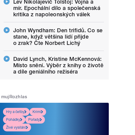
Lev Nikolajevič Tolstoj: Vojna a
mír. Epochální dílo a společenská
kritika z napoleonských válek
John Wyndham: Den trifidů. Co se
stane, když většina lidí přijde
o zrak? Čte Norbert Lichý
David Lynch, Kristine McKennová:
Místo snění. Výběr z knihy o životě
a díle geniálního režiséra
mujRozhlas
Hry a četby
Krimi
Pohádky
Pořady
Živé vysílání