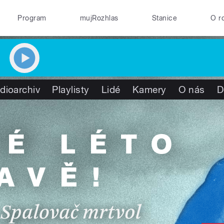
Program
mujRozhlas
Stanice
O r
dioarchiv
Playlisty
Lidé
Kamery
O nás
D