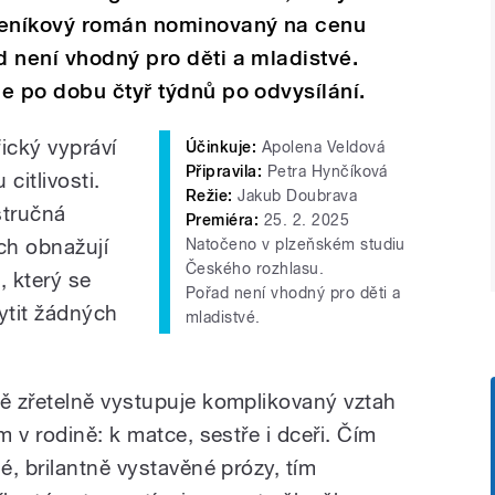
ideníkový román nominovaný na cenu
 není vhodný pro děti a mladistvé.
e po dobu čtyř týdnů po odvysílání.
ický vypráví
Účinkuje:
Apolena Veldová
Připravila:
Petra Hynčíková
citlivosti.
Režie:
Jakub Doubrava
stručná
Premiéra:
25. 2. 2025
ch obnažují
Natočeno v plzeňském studiu
Českého rozhlasu.
 který se
Pořad není vhodný pro děti a
tit žádných
mladistvé.
ě zřetelně vystupuje komplikovaný vztah
 v rodině: k matce, sestře i dceři. Čím
, brilantně vystavěné prózy, tím