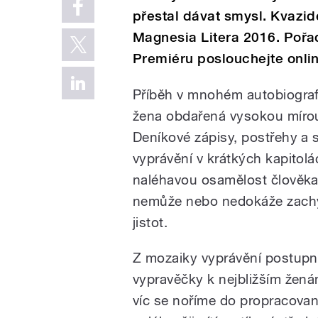
přestal dávat smysl. Kvaz
Magnesia Litera 2016. Pořad
Premiéru poslouchejte onlin
Příběh v mnohém autobiograf
žena obdařená vysokou mírou 
Deníkové zápisy, postřehy a 
vyprávění v krátkých kapitolá
naléhavou osamělost člověka,
nemůže nebo nedokáže zachy
jistot.
Z mozaiky vyprávění postupn
vypravěčky k nejbližším ženám
víc se noříme do propracované