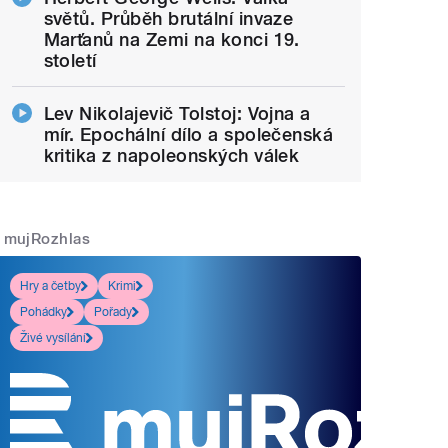
světů. Průběh brutální invaze
Marťanů na Zemi na konci 19.
století
Lev Nikolajevič Tolstoj: Vojna a
mír. Epochální dílo a společenská
kritika z napoleonských válek
mujRozhlas
Hry a četby
Krimi
Pohádky
Pořady
Živé vysílání