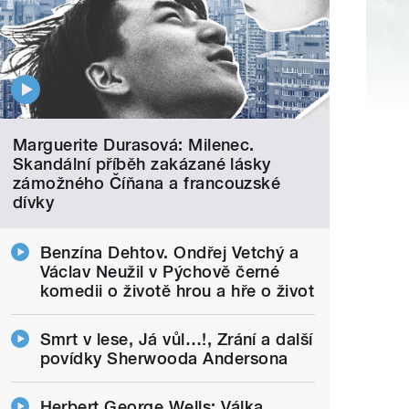
Marguerite Durasová: Milenec.
Skandální příběh zakázané lásky
zámožného Číňana a francouzské
dívky
Benzína Dehtov. Ondřej Vetchý a
Václav Neužil v Pýchově černé
komedii o životě hrou a hře o život
Smrt v lese, Já vůl…!, Zrání a další
povídky Sherwooda Andersona
Herbert George Wells: Válka