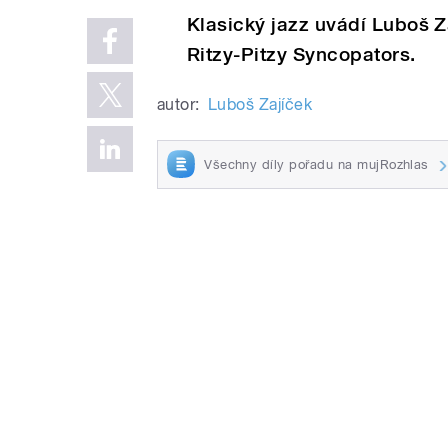
Klasický jazz uvádí Luboš 
Ritzy-Pitzy Syncopators.
autor:
Luboš Zajíček
Všechny díly pořadu na mujRozhlas