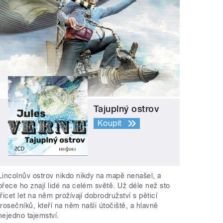
Tajuplný ostrov
Koupit
Lincolnův ostrov nikdo nikdy na mapě nenašel, a
přece ho znají lidé na celém světě. Už déle než sto
třicet let na něm prožívají dobrodružství s pěticí
trosečníků, kteří na něm našli útočiště, a hlavně
nejedno tajemství.