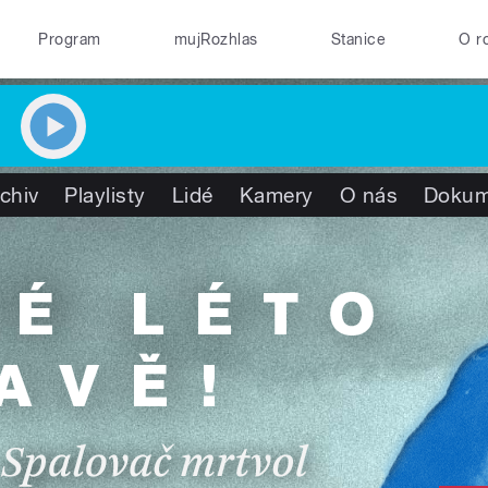
Program
mujRozhlas
Stanice
O r
chiv
Playlisty
Lidé
Kamery
O nás
Dokum