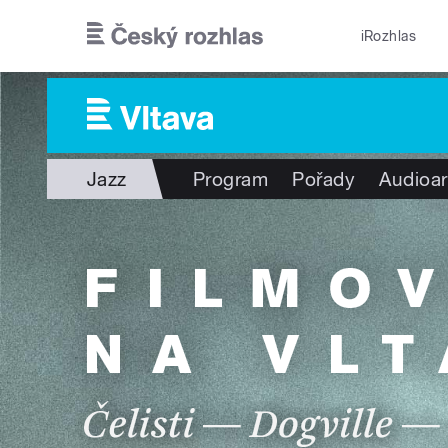
Přejít k hlavnímu obsahu
iRozhlas
Jazz
Program
Pořady
Audioar