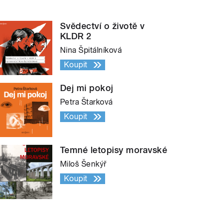
Svědectví o životě v
KLDR 2
Nina Špitálníková
Koupit
Dej mi pokoj
Petra Štarková
Koupit
Temné letopisy moravské
Miloš Šenkýř
Koupit