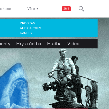
ozhlase
Více
ŽIVĚ
PROGRAM
AUDIOARCHIV
KAMERY
enty
Hry a četba
Hudba
Videa