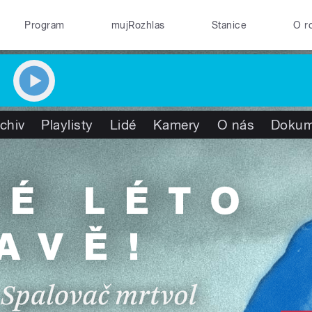
Program
mujRozhlas
Stanice
O r
chiv
Playlisty
Lidé
Kamery
O nás
Dokum