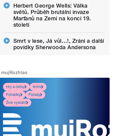
Herbert George Wells: Válka
světů. Průběh brutální invaze
Marťanů na Zemi na konci 19.
století
Smrt v lese, Já vůl…!, Zrání a další
povídky Sherwooda Andersona
mujRozhlas
Hry a četby
Krimi
Pohádky
Pořady
Živé vysílání