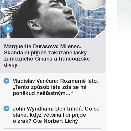
Marguerite Durasová: Milenec.
Skandální příběh zakázané lásky
zámožného Číňana a francouzské
dívky
Vladislav Vančura: Rozmarné léto.
„Tento způsob léta zdá se mi
poněkud nešťastným...“
John Wyndham: Den trifidů. Co se
stane, když většina lidí přijde
o zrak? Čte Norbert Lichý