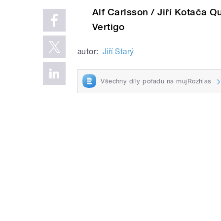
Alf Carlsson / Jiří Kotača Q
Vertigo
autor:
Jiří Starý
Všechny díly pořadu na mujRozhlas