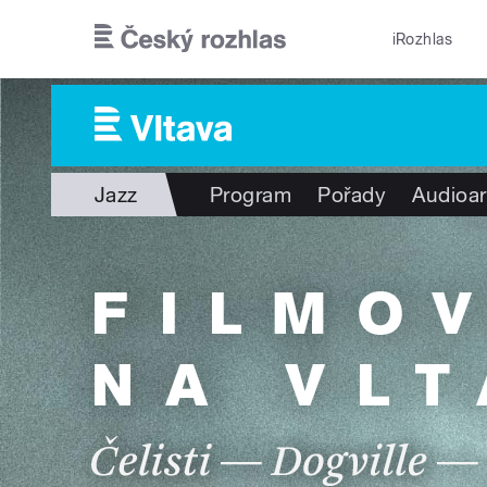
Přejít k hlavnímu obsahu
iRozhlas
Jazz
Program
Pořady
Audioar