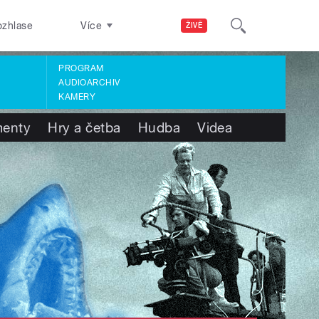
ozhlase
Více
ŽIVĚ
PROGRAM
AUDIOARCHIV
KAMERY
enty
Hry a četba
Hudba
Videa