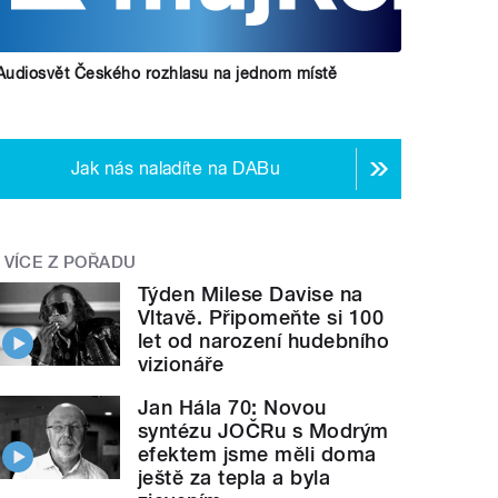
Audiosvět Českého rozhlasu na jednom místě
Jak nás naladíte na DABu
VÍCE Z POŘADU
Týden Milese Davise na
Vltavě. Připomeňte si 100
let od narození hudebního
vizionáře
Jan Hála 70: Novou
syntézu JOČRu s Modrým
efektem jsme měli doma
ještě za tepla a byla