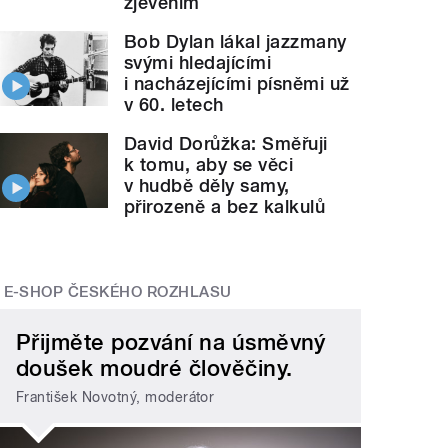
zjevením
Bob Dylan lákal jazzmany
svými hledajícími
i nacházejícími písněmi už
v 60. letech
David Dorůžka: Směřuji
k tomu, aby se věci
v hudbě děly samy,
přirozeně a bez kalkulů
E-SHOP ČESKÉHO ROZHLASU
Přijměte pozvání na úsměvný
doušek moudré člověčiny.
František Novotný, moderátor