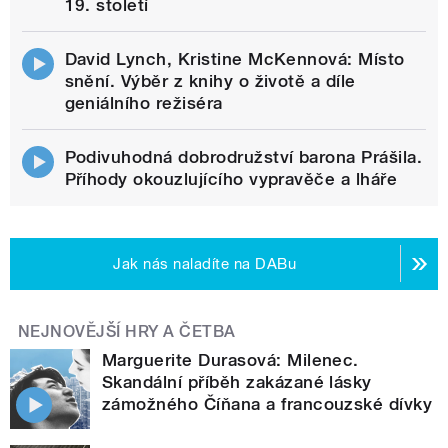
19. století
David Lynch, Kristine McKennová: Místo
snění. Výběr z knihy o životě a díle
geniálního režiséra
Podivuhodná dobrodružství barona Prášila.
Příhody okouzlujícího vypravěče a lháře
Jak nás naladíte na DABu
NEJNOVĚJŠÍ HRY A ČETBA
Marguerite Durasová: Milenec.
Skandální příběh zakázané lásky
zámožného Číňana a francouzské dívky