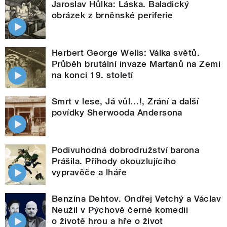
Jaroslav Hůlka: Láska. Baladický
obrázek z brněnské periferie
Herbert George Wells: Válka světů.
Průběh brutální invaze Marťanů na Zemi
na konci 19. století
Smrt v lese, Já vůl…!, Zrání a další
povídky Sherwooda Andersona
Podivuhodná dobrodružství barona
Prášila. Příhody okouzlujícího
vypravěče a lháře
Benzína Dehtov. Ondřej Vetchý a Václav
Neužil v Pýchově černé komedii
o životě hrou a hře o život