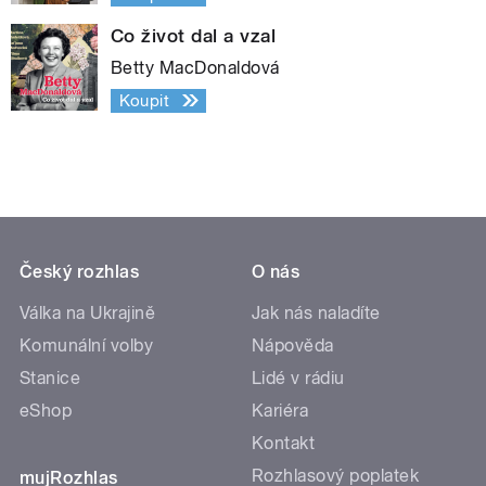
Co život dal a vzal
Betty MacDonaldová
Koupit
Český rozhlas
O nás
Válka na Ukrajině
Jak nás naladíte
Komunální volby
Nápověda
Stanice
Lidé v rádiu
eShop
Kariéra
Kontakt
Rozhlasový poplatek
mujRozhlas