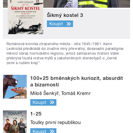
Šikmý kostel 3
Koupit
Románová kronika ztraceného města - léta 1945–1961. Karin
Lednická předkládá do značné míry převratný, dosavadní paradigma
měnící obraz hornického regionu, jehož zahlazenou historii stále
překrývá tlustá vrstva mýtů a zakořeněných stereotypů o „černé
zemi a rudém kraji“.
100+25 brněnských kuriozit, absurdit
a bizarností
Miloš Šenkýř, Tomáš Kremr
Koupit
1-25
Toulky první republikou
Koupit