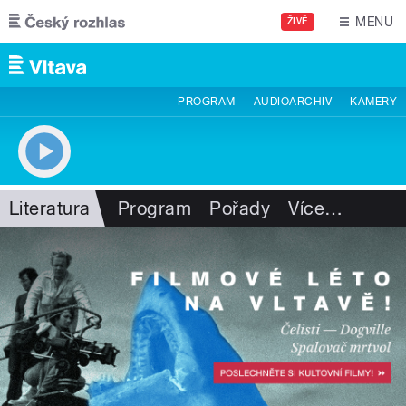
Přejít k hlavnímu obsahu
MENU
ŽIVĚ
PROGRAM
AUDIOARCHIV
KAMERY
Literatura
Program
Pořady
Více
…