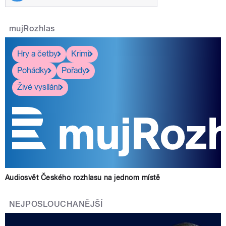
mujRozhlas
Hry a četby
Krimi
Pohádky
Pořady
Živé vysílání
Audiosvět Českého rozhlasu na jednom místě
NEJPOSLOUCHANĚJŠÍ