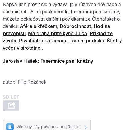
Napsal jich přes tisíc a vydával je v různých novinách a
časopisech. Až si poslechnete Tasemnici paní kněžny,
můžete pokračovat dalšími povídkami ze Čtenářského
deníku:
Aféra s křečkem
,
Dobročinnost
,
Hodina
pravopisu
,
Má drahá přítelkyně Julča
,
Příklad ze
života
,
Psychiatrická záhada
,
Reelní podnik
a
Štědrý
večer v sirotčinci
.
Jaroslav Hašek
: Tasemnice paní kněžny
autor:
Filip Rožánek
Všechny díly pořadu na mujRozhlas