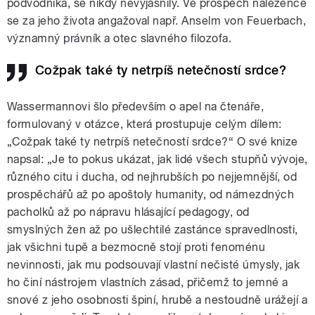
podvodníka, se nikdy nevyjasnily. Ve prospěch nalezence
se za jeho života angažoval např. Anselm von Feuerbach,
významný právník a otec slavného filozofa.
Cožpak také ty netrpíš netečností srdce?
Wassermannovi šlo především o apel na čtenáře,
formulovaný v otázce, která prostupuje celým dílem:
„Cožpak také ty netrpíš netečností srdce?“ O své knize
napsal: „Je to pokus ukázat, jak lidé všech stupňů vývoje,
různého citu i ducha, od nejhrubších po nejjemnější, od
prospěchářů až po apoštoly humanity, od námezdných
pacholků až po nápravu hlásající pedagogy, od
smyslných žen až po ušlechtilé zastánce spravedlnosti,
jak všichni tupě a bezmocně stojí proti fenoménu
nevinnosti, jak mu podsouvají vlastní nečisté úmysly, jak
ho činí nástrojem vlastních zásad, přičemž to jemné a
snové z jeho osobnosti špiní, hrubě a nestoudně urážejí a