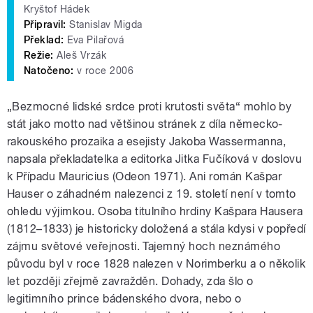
Kryštof Hádek
Připravil:
Stanislav Migda
Překlad:
Eva Pilařová
Režie:
Aleš Vrzák
Natočeno:
v roce 2006
„Bezmocné lidské srdce proti krutosti světa“ mohlo by
stát jako motto nad většinou stránek z díla německo-
rakouského prozaika a esejisty Jakoba Wassermanna,
napsala překladatelka a editorka Jitka Fučíková v doslovu
k Případu Mauricius (Odeon 1971). Ani román Kašpar
Hauser o záhadném nalezenci z 19. století není v tomto
ohledu výjimkou. Osoba titulního hrdiny Kašpara Hausera
(1812–1833) je historicky doložená a stála kdysi v popředí
zájmu světové veřejnosti. Tajemný hoch neznámého
původu byl v roce 1828 nalezen v Norimberku a o několik
let později zřejmě zavražděn. Dohady, zda šlo o
legitimního prince bádenského dvora, nebo o