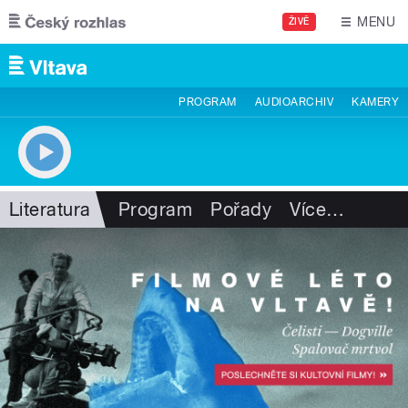
Přejít k hlavnímu obsahu
MENU
ŽIVĚ
PROGRAM
AUDIOARCHIV
KAMERY
Literatura
Program
Pořady
Více
…