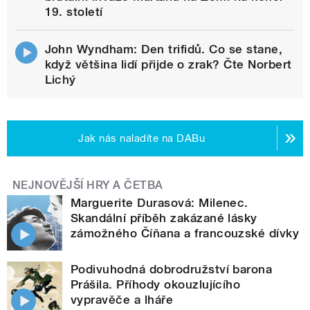
19. století
John Wyndham: Den trifidů. Co se stane,
když většina lidí přijde o zrak? Čte Norbert
Lichý
Jak nás naladíte na DABu
NEJNOVĚJŠÍ HRY A ČETBA
Marguerite Durasová: Milenec.
Skandální příběh zakázané lásky
zámožného Číňana a francouzské dívky
Podivuhodná dobrodružství barona
Prášila. Příhody okouzlujícího
vypravěče a lháře