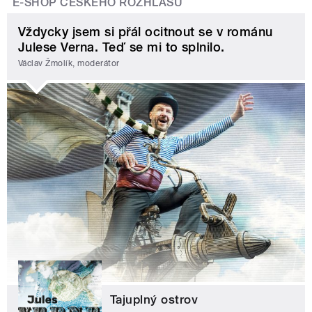
E-SHOP ČESKÉHO ROZHLASU
Vždycky jsem si přál ocitnout se v románu
Julese Verna. Teď se mi to splnilo.
Václav Žmolík, moderátor
Tajuplný ostrov