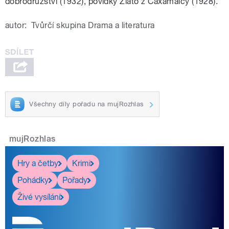
dobrodružství (1932), povídky Zlato z Caxamalcy (1928).
autor:
Tvůrčí skupina Drama a literatura
Všechny díly pořadu na mujRozhlas
mujRozhlas
Hry a četby
Krimi
Pohádky
Pořady
Živé vysílání