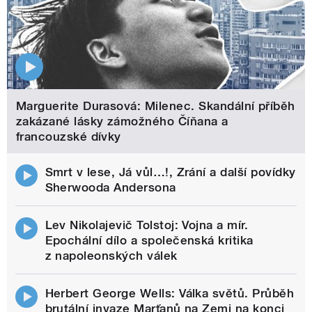
Marguerite Durasová: Milenec. Skandální příběh
zakázané lásky zámožného Číňana a
francouzské dívky
Smrt v lese, Já vůl…!, Zrání a další povídky
Sherwooda Andersona
Lev Nikolajevič Tolstoj: Vojna a mír.
Epochální dílo a společenská kritika
z napoleonských válek
Herbert George Wells: Válka světů. Průběh
brutální invaze Marťanů na Zemi na konci