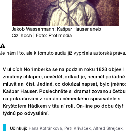
Jakob Wassermann: Kašpar Hauser aneb
Cizí hoch | Foto: Profimedia
Je nám líto, ale k tomuto audiu již vypršela autorská práva.
V ulicích Norimberka se na podzim roku 1828 objevil
zmatený chlapec, nevěděl, odkud je, neuměl pořádně
mluvit ani číst. Jediné, co dokázal napsat, bylo jméno:
Kašpar Hauser. Poslechněte si dramatizovanou četbu
na pokračování z románu německého spisovatele s
Kryštofem Hádkem v titulní roli. On-line po dobu čtyř
týdnů po odvysílání.
Účinkují:
Hana Kofránková, Petr Křiváček, Alfred Strejček,