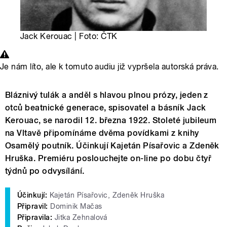
Jack Kerouac | Foto: ČTK
Je nám líto, ale k tomuto audiu již vypršela autorská práva.
Bláznivý tulák a anděl s hlavou plnou prózy, jeden z
otců beatnické generace, spisovatel a básník Jack
Kerouac, se narodil 12. března 1922. Stoleté jubileum
na Vltavě připomínáme dvěma povídkami z knihy
Osamělý poutník. Účinkují Kajetán Písařovic a Zdeněk
Hruška. Premiéru poslouchejte on-line po dobu čtyř
týdnů po odvysílání.
Účinkují:
Kajetán Písařovic, Zdeněk Hruška
Připravil:
Dominik Mačas
Připravila:
Jitka Zehnalová