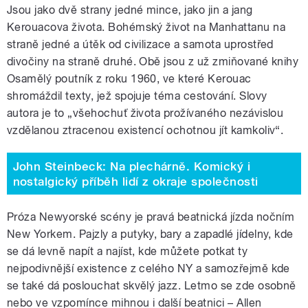
Jsou jako dvě strany jedné mince, jako jin a jang
Kerouacova života. Bohémský život na Manhattanu na
straně jedné a útěk od civilizace a samota uprostřed
divočiny na straně druhé. Obě jsou z už zmiňované knihy
Osamělý poutník z roku 1960, ve které Kerouac
shromáždil texty, jež spojuje téma cestování. Slovy
autora je to „všehochuť života prožívaného nezávislou
vzdělanou ztracenou existencí ochotnou jít kamkoliv“.
John Steinbeck: Na plechárně. Komický i
nostalgický příběh lidí z okraje společnosti
Próza Newyorské scény je pravá beatnická jízda nočním
New Yorkem. Pajzly a putyky, bary a zapadlé jídelny, kde
se dá levně napít a najíst, kde můžete potkat ty
nejpodivnější existence z celého NY a samozřejmě kde
se také dá poslouchat skvělý jazz. Letmo se zde osobně
nebo ve vzpomínce mihnou i další beatnici – Allen