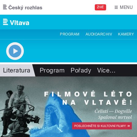
Přejít k hlavnímu obsahu
MENU
ŽIVĚ
PROGRAM
AUDIOARCHIV
KAMERY
Literatura
Program
Pořady
Více
…