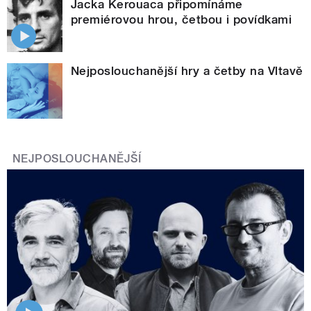
Jacka Kerouaca připomínáme
premiérovou hrou, četbou i povídkami
Nejposlouchanější hry a četby na Vltavě
NEJPOSLOUCHANĚJŠÍ