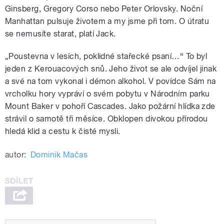
Ginsberg, Gregory Corso nebo Peter Orlovsky. Noční
Manhattan pulsuje životem a my jsme při tom. O útratu
se nemusíte starat, platí Jack.
„Poustevna v lesích, poklidné stařecké psaní…“ To byl
jeden z Kerouacových snů. Jeho život se ale odvíjel jinak
a své na tom vykonal i démon alkohol. V povídce Sám na
vrcholku hory vypráví o svém pobytu v Národním parku
Mount Baker v pohoří Cascades. Jako požární hlídka zde
strávil o samotě tři měsíce. Obklopen divokou přírodou
hledá klid a cestu k čisté mysli.
autor:
Dominik Mačas