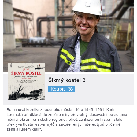
Šikmý kostel 3
Koupit
Románová kronika ztraceného města - léta 1945–1961. Karin
Lednická předkládá do značné míry převratný, dosavadní paradigma
měnící obraz hornického regionu, jehož zahlazenou historii stále
překrývá tlustá vrstva mýtů a zakořeněných stereotypů o „černé
zemi a rudém kraji“.