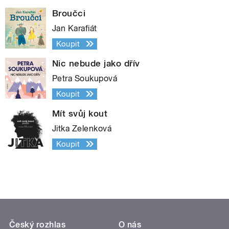
Broučci
Jan Karafiát
Koupit
Nic nebude jako dřív
Petra Soukupová
Koupit
Mít svůj kout
Jitka Zelenková
Koupit
Český rozhlas
O nás