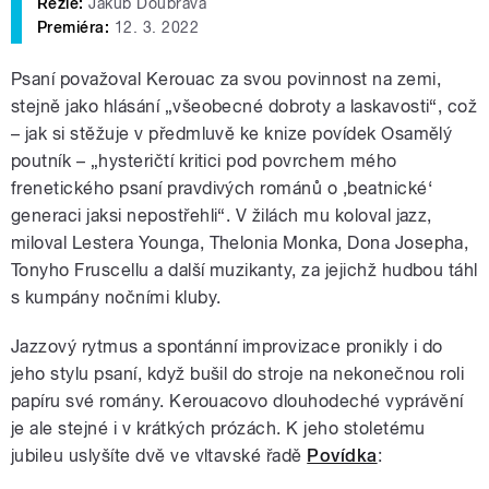
Režie:
Jakub Doubrava
Premiéra:
12. 3. 2022
Psaní považoval Kerouac za svou povinnost na zemi,
stejně jako hlásání „všeobecné dobroty a laskavosti“, což
– jak si stěžuje v předmluvě ke knize povídek Osamělý
poutník – „hysteričtí kritici pod povrchem mého
frenetického psaní pravdivých románů o ‚beatnické‘
generaci jaksi nepostřehli“. V žilách mu koloval jazz,
miloval Lestera Younga, Thelonia Monka, Dona Josepha,
Tonyho Fruscellu a další muzikanty, za jejichž hudbou táhl
s kumpány nočními kluby.
Jazzový rytmus a spontánní improvizace pronikly i do
jeho stylu psaní, když bušil do stroje na nekonečnou roli
papíru své romány. Kerouacovo dlouhodeché vyprávění
je ale stejné i v krátkých prózách. K jeho stoletému
jubileu uslyšíte dvě ve vltavské řadě
Povídka
: