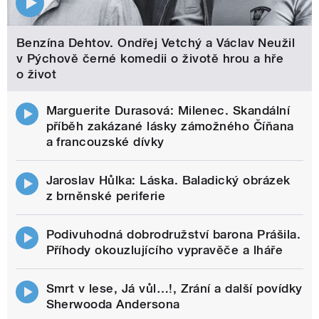
Benzína Dehtov. Ondřej Vetchý a Václav Neužil
v Pýchově černé komedii o životě hrou a hře
o život
Marguerite Durasová: Milenec. Skandální
příběh zakázané lásky zámožného Číňana
a francouzské dívky
Jaroslav Hůlka: Láska. Baladický obrázek
z brněnské periferie
Podivuhodná dobrodružství barona Prášila.
Příhody okouzlujícího vypravěče a lháře
Smrt v lese, Já vůl…!, Zrání a další povídky
Sherwooda Andersona