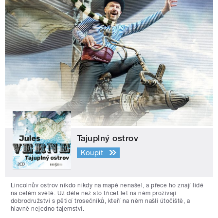
Tajuplný ostrov
Koupit
Lincolnův ostrov nikdo nikdy na mapě nenašel, a přece ho znají lidé
na celém světě. Už déle než sto třicet let na něm prožívají
dobrodružství s pěticí trosečníků, kteří na něm našli útočiště, a
hlavně nejedno tajemství.