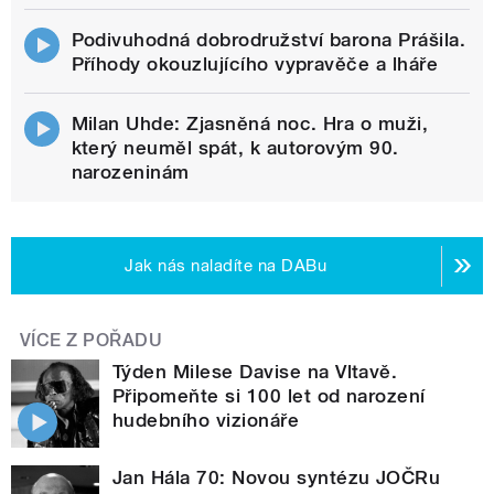
Podivuhodná dobrodružství barona Prášila.
Příhody okouzlujícího vypravěče a lháře
Milan Uhde: Zjasněná noc. Hra o muži,
který neuměl spát, k autorovým 90.
narozeninám
Jak nás naladíte na DABu
VÍCE Z POŘADU
Týden Milese Davise na Vltavě.
Připomeňte si 100 let od narození
hudebního vizionáře
Jan Hála 70: Novou syntézu JOČRu