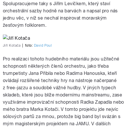
Spolupracujeme taky s Jiřím Levíčkem, který staví
orchestrální sazby hodně na barvách a napsal pro nás
jednu věc, v níž se nechal inspirovat moravským
žesťovým folklorem.
Jiří Kotača
|
foto:
David Poul
Pro realizaci tohoto hudebního materiálu jsou užitečné
schopnosti některých členů orchestru, jako třeba
trumpetisty Jana Přibila nebo Radima Hanouska, kteří
ovládají rozšířené techniky hry na nástroje načerpané
z free-jazzu a soudobé vážné hudby. V jiných typech
skladeb, které jsou blíže modernímu mainstreamu, zase
využíváme improvizační schopnosti Radka Zapadla nebo
mého bratra Marka Kotači. V tomto projektu jde nejvíc
sólových partů za mnou, protože big band byl svázán s
mým magisterským projektem na JAMU. V dalších