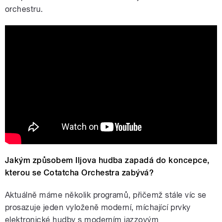
orchestru.
Cotatcha Orchestra - Sardanapalm
Jakým způsobem Iljova hudba zapadá do koncepce,
kterou se Cotatcha Orchestra zabývá?
Aktuálně máme několik programů, přičemž stále víc se
prosazuje jeden vyloženě moderní, míchající prvky
elektronické hudby s moderním jazzovým