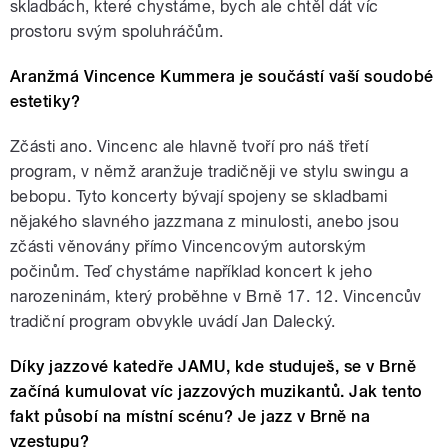
skladbách, které chystáme, bych ale chtěl dát víc
prostoru svým spoluhráčům.
Aranžmá Vincence Kummera je součástí vaší soudobé
estetiky?
Zčásti ano. Vincenc ale hlavně tvoří pro náš třetí
program, v němž aranžuje tradičněji ve stylu swingu a
bebopu. Tyto koncerty bývají spojeny se skladbami
nějakého slavného jazzmana z minulosti, anebo jsou
zčásti věnovány přímo Vincencovým autorským
počinům. Teď chystáme například koncert k jeho
narozeninám, který proběhne v Brně 17. 12. Vincencův
tradiční program obvykle uvádí Jan Dalecký.
Díky jazzové katedře JAMU, kde studuješ, se v Brně
začíná kumulovat víc jazzových muzikantů. Jak tento
fakt působí na místní scénu? Je jazz v Brně na
vzestupu?