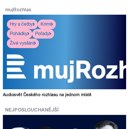
mujRozhlas
Hry a četby
Krimi
Pohádky
Pořady
Živé vysílání
Audiosvět Českého rozhlasu na jednom místě
NEJPOSLOUCHANĚJŠÍ