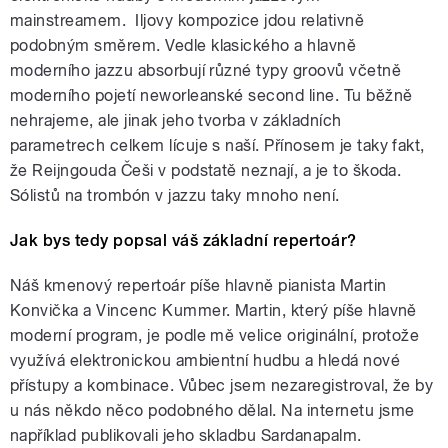
mainstreamem. Iljovy kompozice jdou relativně
podobným směrem. Vedle klasického a hlavně
moderního jazzu absorbují různé typy groovů včetně
moderního pojetí neworleanské second line. Tu běžně
nehrajeme, ale jinak jeho tvorba v základních
parametrech celkem lícuje s naší. Přínosem je taky fakt,
že Reijngouda Češi v podstatě neznají, a je to škoda.
Sólistů na trombón v jazzu taky mnoho není.
Jak bys tedy popsal váš základní repertoár?
Náš kmenový repertoár píše hlavně pianista Martin
Konvička a Vincenc Kummer. Martin, který píše hlavně
moderní program, je podle mě velice originální, protože
využívá elektronickou ambientní hudbu a hledá nové
přístupy a kombinace. Vůbec jsem nezaregistroval, že by
u nás někdo něco podobného dělal. Na internetu jsme
například publikovali jeho skladbu Sardanapalm.