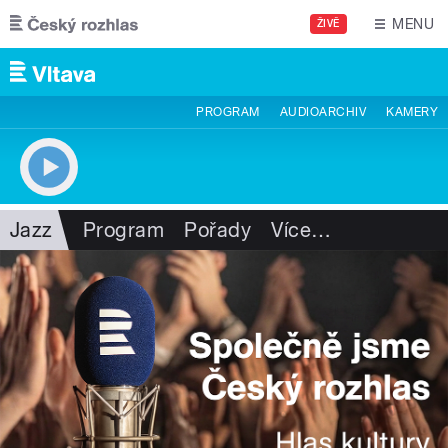
Přejít k hlavnímu obsahu
MENU
ŽIVĚ
PROGRAM
AUDIOARCHIV
KAMERY
Jazz
Program
Pořady
Více
…