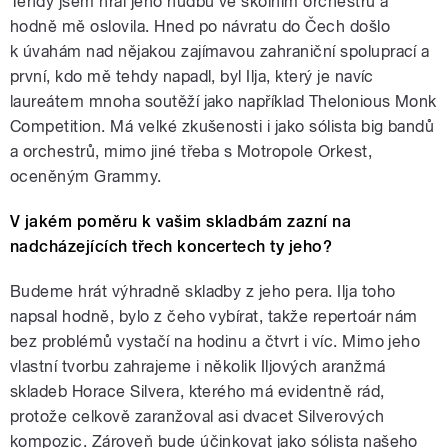
Tehdy jsem hrál jeho hudbu ve školním orchestru a
hodně mě oslovila. Hned po návratu do Čech došlo
k úvahám nad nějakou zajímavou zahraniční spoluprací a
první, kdo mě tehdy napadl, byl Ilja, který je navíc
laureátem mnoha soutěží jako například Thelonious Monk
Competition. Má velké zkušenosti i jako sólista big bandů
a orchestrů, mimo jiné třeba s Motropole Orkest,
oceněným Grammy.
V jakém poměru k vašim skladbám zazní na
nadcházejících třech koncertech ty jeho?
Budeme hrát výhradně skladby z jeho pera. Ilja toho
napsal hodně, bylo z čeho vybírat, takže repertoár nám
bez problémů vystačí na hodinu a čtvrt i víc. Mimo jeho
vlastní tvorbu zahrajeme i několik Iljových aranžmá
skladeb Horace Silvera, kterého má evidentně rád,
protože celkově zaranžoval asi dvacet Silverových
kompozic. Zároveň bude účinkovat jako sólista našeho