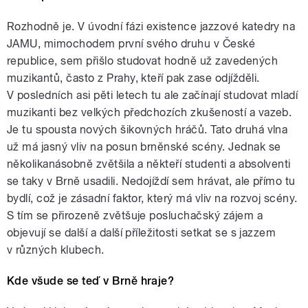
Rozhodně je. V úvodní fázi existence jazzové katedry na
JAMU, mimochodem první svého druhu v České
republice, sem přišlo studovat hodně už zavedených
muzikantů, často z Prahy, kteří pak zase odjížděli.
V posledních asi pěti letech tu ale začínají studovat mladí
muzikanti bez velkých předchozích zkušeností a vazeb.
Je tu spousta nových šikovných hráčů. Tato druhá vlna
už má jasný vliv na posun brněnské scény. Jednak se
několikanásobně zvětšila a někteří studenti a absolventi
se taky v Brně usadili. Nedojíždí sem hrávat, ale přímo tu
bydlí, což je zásadní faktor, který má vliv na rozvoj scény.
S tím se přirozeně zvětšuje posluchačský zájem a
objevují se další a další příležitosti setkat se s jazzem
v různých klubech.
Kde všude se teď v Brně hraje?