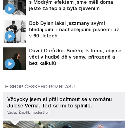
s Modrým efektem jsme měli doma
ještě za tepla a byla zjevením
Bob Dylan lákal jazzmany svými
hledajícími i nacházejícími písněmi už
v 60. letech
David Dorůžka: Směřuji k tomu, aby se
věci v hudbě děly samy, přirozeně a
bez kalkulů
E-SHOP ČESKÉHO ROZHLASU
Vždycky jsem si přál ocitnout se v románu
Julese Verna. Teď se mi to splnilo.
Václav Žmolík, moderátor