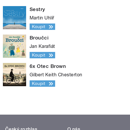
Sestry
Martin Uhlíř
Koupit
Broučci
Jan Karafiát
Koupit
6x Otec Brown
Gilbert Keith Chesterton
Koupit
Český rozhlas
O nás