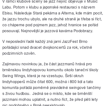
V rámci klubové scény se jazz nejvíc objevuje v Music
Labu. Potom v klubu a japonské restauraci s názvem
Ebisu. Následuje Stará pekárna a Alterna, kde mám pocit,
že jazzu trochu ubylo, ale na druhé straně je třeba si říct,
co chápeme pod pojmem jazz, jehož hranice se pořád
posouvají. Nejnovější je jazzová kavárna Podobrazy.
V neposlední řadě každý zná jarní JazzFest Brno
pořádající snad dvacet dvojkoncertů za rok, včetně
podzimních ozvěn.
Zajímavou novinkou je, že část jazzmanů hrává pro
brněnskou lindyhopovou komunitu okolo taneční školy
Swing Wings, která je na vzestupu. Širší okruh
lindyhopperů může čítat 600, možná i 800 lidí a tato
komunita pořádá poměrně pravidelné swingové tančírny
s živou hudbou. Jedná se o místo, kde se brněnští
jazzmani mohou uplatnit, a nutno říct, že před pěti lety
nic podobného v Brně neexistovalo.