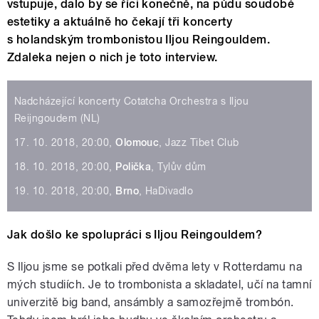
vstupuje, dalo by se říci konečně, na půdu soudobé
estetiky a aktuálně ho čekají tři koncerty
s holandským trombonistou Iljou Reingouldem.
Zdaleka nejen o nich je toto interview.
Nadcházející koncerty Cotatcha Orchestra s Iljou
Reijngoudem (NL)
17. 10. 2018, 20:00,
Olomouc
, Jazz Tibet Club
18. 10. 2018, 20:00,
Polička
, Tylův dům
19. 10. 2018, 20:00,
Brno
, HaDivadlo
Jak došlo ke spolupráci s Iljou Reingouldem?
S Iljou jsme se potkali před dvěma lety v Rotterdamu na
mých studiích. Je to trombonista a skladatel, učí na tamní
univerzitě big band, ansámbly a samozřejmě trombón.