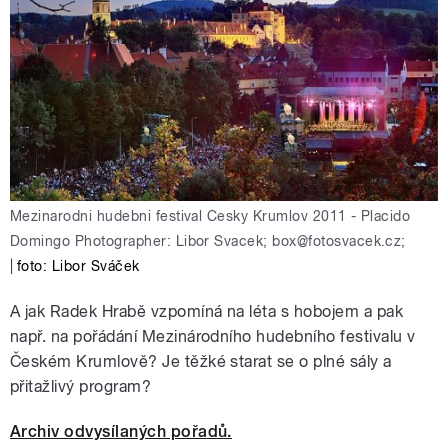
Mezinarodni hudebni festival Cesky Krumlov 2011 - Placido
Domingo Photographer: Libor Svacek; box@fotosvacek.cz;
|
foto: Libor Sváček
A jak Radek Hrabě vzpomíná na léta s hobojem a pak
např. na pořádání Mezinárodního hudebního festivalu v
Českém Krumlově? Je těžké starat se o plné sály a
přitažlivý program?
Archiv odvysílaných pořadů.