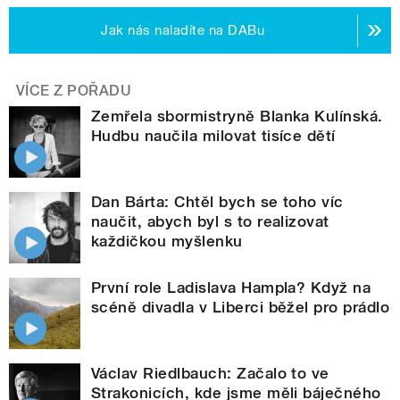
Jak nás naladíte na DABu
VÍCE Z POŘADU
Zemřela sbormistryně Blanka Kulínská.
Hudbu naučila milovat tisíce dětí
Dan Bárta: Chtěl bych se toho víc
naučit, abych byl s to realizovat
každičkou myšlenku
První role Ladislava Hampla? Když na
scéně divadla v Liberci běžel pro prádlo
Václav Riedlbauch: Začalo to ve
Strakonicích, kde jsme měli báječného