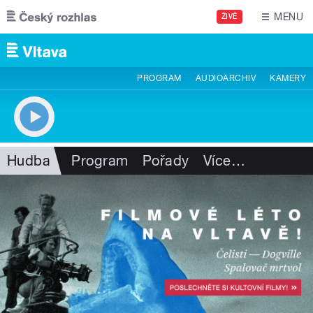
Přejít k hlavnímu obsahu
MENU
ŽIVĚ
PROGRAM
AUDIOARCHIV
KAMERY
Hudba
Program
Pořady
Více
…