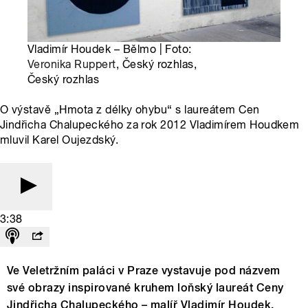
Vladimír Houdek – Bělmo | Foto:
Veronika Ruppert
, Český rozhlas,
Český rozhlas
O výstavě „Hmota z délky ohybu“ s laureátem Cen
Jindřicha Chalupeckého za rok 2012 Vladimírem Houdkem
mluvil Karel Oujezdský.
3:38
Ve Veletržním paláci v Praze vystavuje pod názvem
své obrazy inspirované kruhem loňský laureát Ceny
Jindřicha Chalupeckého – malíř Vladimír Houdek.