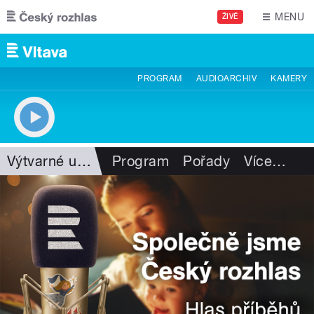
Přejít k hlavnímu obsahu
MENU
ŽIVĚ
PROGRAM
AUDIOARCHIV
KAMERY
Výtvarné umění
Program
Pořady
Více
…