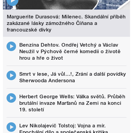
Marguerite Durasová: Milenec. Skandální příběh
zakázané lásky zámožného Číňana a
francouzské dívky
Benzína Dehtov. Ondřej Vetchý a Václav
Neužil v Pýchově černé komedii o životě
hrou a hře o život
Smrt v lese, Já vůl…!, Zrání a další povídky
Sherwooda Andersona
Herbert George Wells: Válka světů. Průběh
brutální invaze Marťanů na Zemi na konci
19. století
Lev Nikolajevič Tolstoj: Vojna a mír.
Epochální dílo a společenská kritika