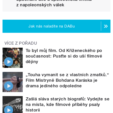
z napoleonských válek
Jak nás naladíte na DABu
VÍCE Z POŘADU
To byl můj film. Od Kříženeckého po
současnost: Pusťte si do uší filmové
dějiny
„Touha vymanit se z vlastních zmatků.“
Film Mistryně Bohdana Karáska je
drama jediného odpoledne
Zašlá sláva starých biografů: Vydejte se
na místa, kde filmové příběhy psaly
historii