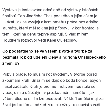
Výstava je instalována odděleně od výstavy letošních
finalistů Cen Jindřicha Chalupeckého a jejím cílem je
ukázat, jak se vyvíjejí a kam směřují práce posledního
laureáta, který měl rok na její přípravu, v konfrontaci s
těmi, kteří na cenu teprve aspirují. S Vladimírem
Houdkem rozhovor vedl Karel Oujezdský.
Co podstatného se ve vašem životě a tvorbě za
bezmála rok od udělení Ceny Jindřicha Chalupeckého
změnilo?
Přibyla práce, to musím říct úvodem. V tvorbě pořád
zkoumám kruh. Snažím se dojít do bodu konce, abych
našel začátek. Kruh je pro mě motivem neustále se
vracejícím a důležitým v prozkoumání námětu – jak
vůbec dlouho s ním lze pracovat. Někteří umělci mají za
život jedno téma, někteří víc, ale vždy to souvisí s vaší