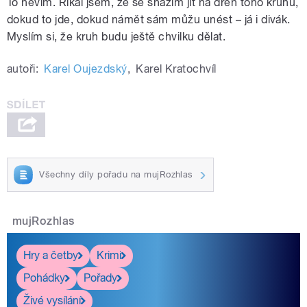
To nevím. Říkal jsem, že se snažím jít na dřeň toho kruhu,
dokud to jde, dokud námět sám můžu unést – já i divák.
Myslím si, že kruh budu ještě chvilku dělat.
autoři:
Karel Oujezdský
,
Karel Kratochvíl
Všechny díly pořadu na mujRozhlas
mujRozhlas
Hry a četby
Krimi
Pohádky
Pořady
Živé vysílání