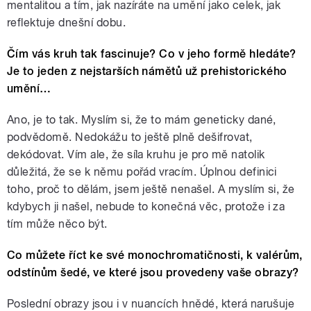
mentalitou a tím, jak nazíráte na umění jako celek, jak
reflektuje dnešní dobu.
Čím vás kruh tak fascinuje? Co v jeho formě hledáte?
Je to jeden z nejstarších námětů už prehistorického
umění…
Ano, je to tak. Myslím si, že to mám geneticky dané,
podvědomě. Nedokážu to ještě plně dešifrovat,
dekódovat. Vím ale, že síla kruhu je pro mě natolik
důležitá, že se k němu pořád vracím. Úplnou definici
toho, proč to dělám, jsem ještě nenašel. A myslím si, že
kdybych ji našel, nebude to konečná věc, protože i za
tím může něco být.
Co můžete říct ke své monochromatičnosti, k valérům,
odstínům šedé, ve které jsou provedeny vaše obrazy?
Poslední obrazy jsou i v nuancích hnědé, která narušuje