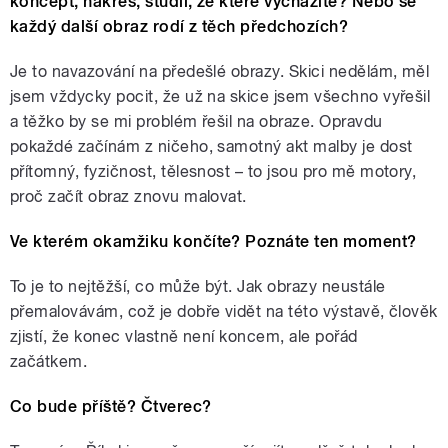
koncept, nákres, studii, ze které vycházíte? Nebo se
každý další obraz rodí z těch předchozích?
Je to navazování na předešlé obrazy. Skici nedělám, měl
jsem vždycky pocit, že už na skice jsem všechno vyřešil
a těžko by se mi problém řešil na obraze. Opravdu
pokaždé začínám z ničeho, samotný akt malby je dost
přítomný, fyzičnost, tělesnost – to jsou pro mě motory,
proč začít obraz znovu malovat.
Ve kterém okamžiku končíte? Poznáte ten moment?
To je to nejtěžší, co může být. Jak obrazy neustále
přemalovávám, což je dobře vidět na této výstavě, člověk
zjistí, že konec vlastně není koncem, ale pořád
začátkem.
Co bude příště? Čtverec?