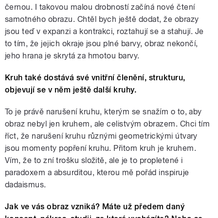
černou. I takovou malou drobností začíná nové čtení
samotného obrazu. Chtěl bych ještě dodat, že obrazy
jsou teď v expanzi a kontrakci, roztahují se a stahují. Je
to tím, že jejich okraje jsou plné barvy, obraz nekončí,
jeho hrana je skrytá za hmotou barvy.
Kruh také dostává své vnitřní členění, strukturu,
objevují se v něm ještě další kruhy.
To je právě narušení kruhu, kterým se snažím o to, aby
obraz nebyl jen kruhem, ale celistvým obrazem. Chci tím
říct, že narušení kruhu různými geometrickými útvary
jsou momenty popření kruhu. Přitom kruh je kruhem.
Vím, že to zní trošku složitě, ale je to propletené i
paradoxem a absurditou, kterou mě pořád inspiruje
dadaismus.
Jak ve vás obraz vzniká? Máte už předem daný