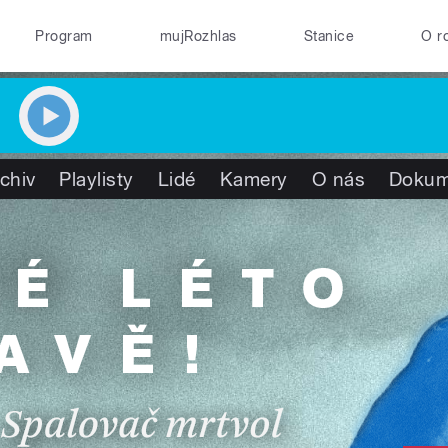
Program
mujRozhlas
Stanice
O r
chiv
Playlisty
Lidé
Kamery
O nás
Dokum