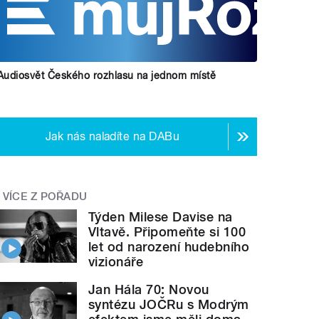
Audiosvět Českého rozhlasu na jednom místě
Jak nás naladíte na DABu
VÍCE Z POŘADU
Týden Milese Davise na
Vltavě. Připomeňte si 100
let od narození hudebního
vizionáře
Jan Hála 70: Novou
syntézu JOČRu s Modrým