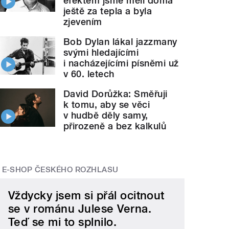
efektem jsme měli doma
ještě za tepla a byla
zjevením
Bob Dylan lákal jazzmany
svými hledajícími
i nacházejícími písněmi už
v 60. letech
David Dorůžka: Směřuji
k tomu, aby se věci
v hudbě děly samy,
přirozeně a bez kalkulů
E-SHOP ČESKÉHO ROZHLASU
Vždycky jsem si přál ocitnout
se v románu Julese Verna.
Teď se mi to splnilo.