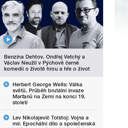
Benzína Dehtov. Ondřej Vetchý a
Václav Neužil v Pýchově černé
komedii o životě hrou a hře o život
Herbert George Wells: Válka
světů. Průběh brutální invaze
Marťanů na Zemi na konci 19.
století
Lev Nikolajevič Tolstoj: Vojna a
mír. Epochální dílo a společenská