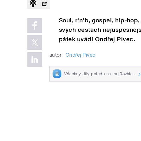
Soul, r'n'b, gospel, hip-hop,
svých cestách nejúspěšnějš
pátek uvádí Ondřej Pivec.
autor:
Ondřej Pivec
Všechny díly pořadu na mujRozhlas