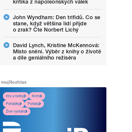
kritika z napoleonských válek
John Wyndham: Den trifidů. Co se
stane, když většina lidí přijde
o zrak? Čte Norbert Lichý
David Lynch, Kristine McKennová:
Místo snění. Výběr z knihy o životě
a díle geniálního režiséra
mujRozhlas
Hry a četby
Krimi
Pohádky
Pořady
Živé vysílání