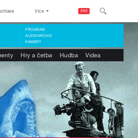
ozhlase
Více
ŽIVĚ
PROGRAM
AUDIOARCHIV
KAMERY
enty
Hry a četba
Hudba
Videa