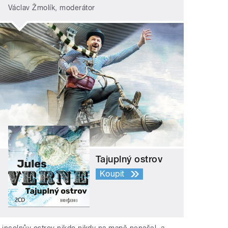
Václav Žmolík, moderátor
Tajuplný ostrov
Koupit
Lincolnův ostrov nikdo nikdy na mapě nenašel, a