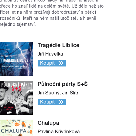
přece ho znají lidé na celém světě. Už déle než sto
třicet let na něm prožívají dobrodružství s pěticí
trosečníků, kteří na něm našli útočiště, a hlavně
nejedno tajemství.
Tragédie Liblice
Jiří Havelka
Koupit
Půlnoční párty S+Š
Jiří Suchý, Jiří Šlitr
Koupit
Chalupa
Pavlína Křivánková