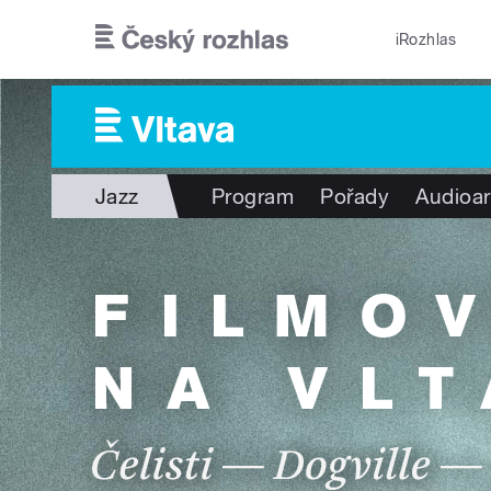
Přejít k hlavnímu obsahu
iRozhlas
Jazz
Program
Pořady
Audioar