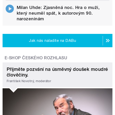
Milan Uhde: Zjasněná noc. Hra o muži,
který neuměl spát, k autorovým 90.
narozeninám
Jak nás naladíte na DABu
E-SHOP ČESKÉHO ROZHLASU
Přijměte pozvání na úsměvný doušek moudré
člověčiny.
František Novotný, moderátor