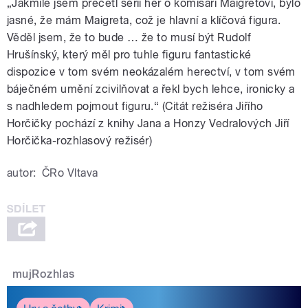
„Jakmile jsem přečetl sérii her o komisaři Maigretovi, bylo
jasné, že mám Maigreta, což je hlavní a klíčová figura.
Věděl jsem, že to bude … že to musí být Rudolf
Hrušínský, který měl pro tuhle figuru fantastické
dispozice v tom svém neokázalém herectví, v tom svém
báječném umění zcivilňovat a řekl bych lehce, ironicky a
s nadhledem pojmout figuru.“ (Citát režiséra Jiřího
Horčičky pochází z knihy Jana a Honzy Vedralových Jiří
Horčička-rozhlasový režisér)
autor:
ČRo Vltava
mujRozhlas