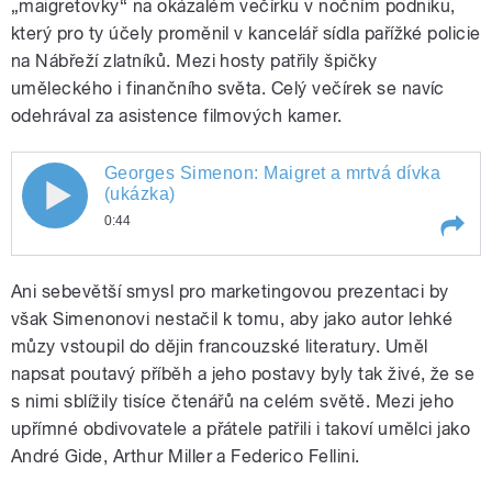
„maigretovky“ na okázalém večírku v nočním podniku,
který pro ty účely proměnil v kancelář sídla pařížké policie
na Nábřeží zlatníků. Mezi hosty patřily špičky
uměleckého i finančního světa. Celý večírek se navíc
odehrával za asistence filmových kamer.
Georges Simenon: Maigret a mrtvá dívka
Georges Simenon: Maigret a mrtvá
(ukázka)
0:44
dívka (ukázka)
Play /
Georges Simenon: Maigret a mrtvá dívka
Ani sebevětší smysl pro marketingovou prezentaci by
(ukázka)
však Simenonovi nestačil k tomu, aby jako autor lehké
můzy vstoupil do dějin francouzské literatury. Uměl
napsat poutavý příběh a jeho postavy byly tak živé, že se
s nimi sblížily tisíce čtenářů na celém světě. Mezi jeho
upřímné obdivovatele a přátele patřili i takoví umělci jako
André Gide, Arthur Miller a Federico Fellini.