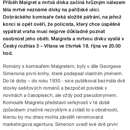
Příběh Maigret a mrtvá dívka začíná hrůzným nálezem
těla mrtvé neznámé dívky na pařížské ulici.
Dobráckého komisaře čeká složité pátrání, na jehož
konci si opět ověří, že policista, který chce úspěšně
vypátrat vraha musí nejprve důkladně poznat
osobnost jeho oběti. Maigreta a mrtvou dívku vysílá v
Český rozhlas 3 – Vltava ve čtvrtek 18. října ve 20.00
hod.
Romány s komisařem Maigretem, byly v díle Georgese
Simenona první knihy, které podepsal vlastním jménem.
Do té doby – do roku 1930 - sice publikoval bezmála dvě
stovky sešitových románů a bezpočet povídek v
novinách a časopisech, ale vždy pod pseudonymem.
Komisaře Maigreta představil veřejnosti v té době
způsobem značně nezvyklým a zvládl to s obratností,
kterou by mu dnes mohla závidět renomovaná
marketingová agentura. Simenon uvedl své dvě první