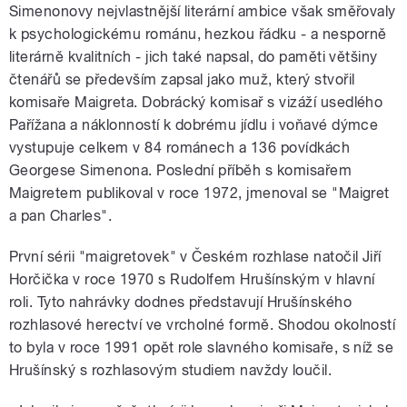
pause
Simenonovy nejvlastnější literární ambice však směřovaly
k psychologickému románu, hezkou řádku - a nesporně
literárně kvalitních - jich také napsal, do paměti většiny
čtenářů se především zapsal jako muž, který stvořil
komisaře Maigreta. Dobrácký komisař s vizáží usedlého
Pařížana a náklonností k dobrému jídlu i voňavé dýmce
vystupuje celkem v 84 románech a 136 povídkách
Georgese Simenona. Poslední příběh s komisařem
Maigretem publikoval v roce 1972, jmenoval se "Maigret
a pan Charles".
První sérii "maigretovek" v Českém rozhlase natočil Jiří
Horčička v roce 1970 s Rudolfem Hrušínským v hlavní
roli. Tyto nahrávky dodnes představují Hrušínského
rozhlasové herectví ve vrcholné formě. Shodou okolností
to byla v roce 1991 opět role slavného komisaře, s níž se
Hrušínský s rozhlasovým studiem navždy loučil.