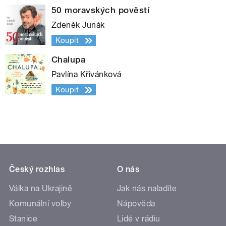
50 moravských pověstí
Zdeněk Junák
Koupit
Chalupa
Pavlína Křivánková
Koupit
Český rozhlas
O nás
Válka na Ukrajině
Jak nás naladíte
Komunální volby
Nápověda
Stanice
Lidé v rádiu