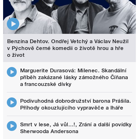
Benzína Dehtov. Ondřej Vetchý a Václav Neužil
v Pýchově černé komedii o životě hrou a hře
o život
Marguerite Durasová: Milenec. Skandální
příběh zakázané lásky zámožného Číňana
a francouzské dívky
Podivuhodná dobrodružství barona Prášila.
Příhody okouzlujícího vypravěče a lháře
Smrt v lese, Já vůl…!, Zrání a další povídky
Sherwooda Andersona