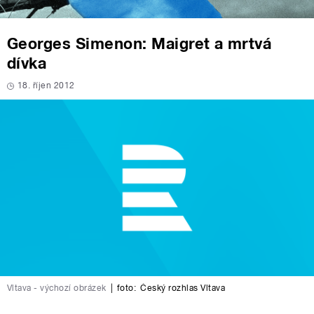
Georges Simenon: Maigret a mrtvá
dívka
18. říjen 2012
Vltava - výchozí obrázek
|
foto:
Český rozhlas Vltava