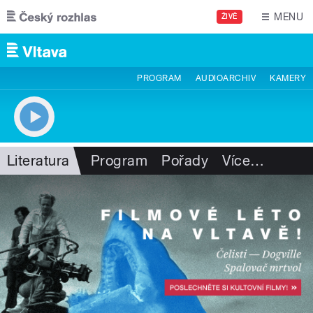
Přejít k hlavnímu obsahu
MENU
ŽIVĚ
PROGRAM
AUDIOARCHIV
KAMERY
Literatura
Program
Pořady
Více
…