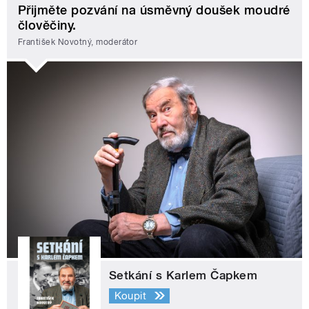
Přijměte pozvání na úsměvný doušek moudré
člověčiny.
František Novotný, moderátor
Setkání s Karlem Čapkem
Koupit