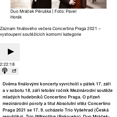
Duo Mráček Pěruška | Foto: Pavel
Horák
Záznam finálového večera Concertina Praga 2021 –
vystoupení soutěžících komorní kategorie
2:22:18
Dvěma finálovými koncerty vyvrcholil v pátek 17. září
a v sobotu 18. září letošní ročník Mezinárodní soutěže
mladých hudebníků Concertino Praga. O přízeň
mezinárodní poroty a titul Absolutní vítěz Concertino
Praga 2021 se 17. 9. ucházelo Trio Vyšehrad (Česká
republika), Trio INNsolitus (Rakousko), Duo Mráček-