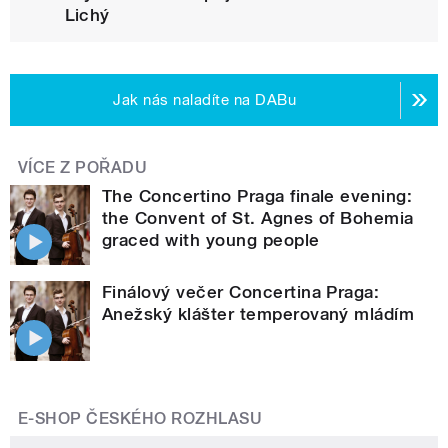
Lichý
Jak nás naladíte na DABu
VÍCE Z POŘADU
The Concertino Praga finale evening:
the Convent of St. Agnes of Bohemia
graced with young people
Finálový večer Concertina Praga:
Anežský klášter temperovaný mládím
E-SHOP ČESKÉHO ROZHLASU