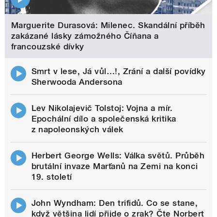
Marguerite Durasová: Milenec. Skandální příběh
zakázané lásky zámožného Číňana a
francouzské dívky
Smrt v lese, Já vůl…!, Zrání a další povídky
Sherwooda Andersona
Lev Nikolajevič Tolstoj: Vojna a mír.
Epochální dílo a společenská kritika
z napoleonských válek
Herbert George Wells: Válka světů. Průběh
brutální invaze Marťanů na Zemi na konci
19. století
John Wyndham: Den trifidů. Co se stane,
když většina lidí přijde o zrak? Čte Norbert