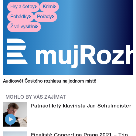
Hry a četby
Krimi
Pohádky
Pořady
Živé vysílání
Audiosvět Českého rozhlasu na jednom místě
MOHLO BY VÁS ZAJÍMAT
Patnáctiletý klavírista Jan Schulmeister
Finalisté Concertina Praga 2021 – Trio