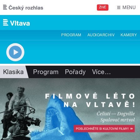
Přejít k hlavnímu obsahu
MENU
ŽIVĚ
PROGRAM
AUDIOARCHIV
KAMERY
Klasika
Program
Pořady
Více
…