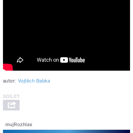
Concertino Praga 2021 – finálový
soutěžní koncert (kategorie komorní
hra)
autor:
Vojtěch Babka
mujRozhlas