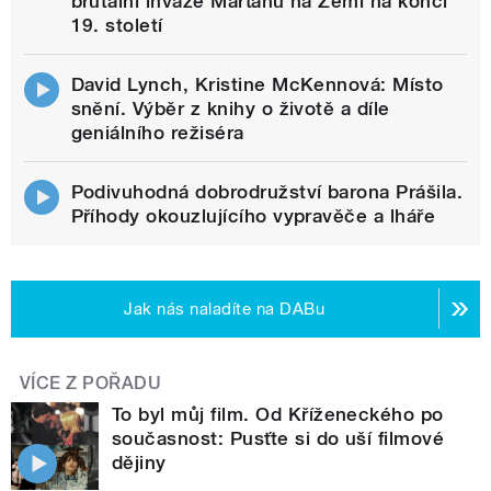
brutální invaze Marťanů na Zemi na konci
19. století
David Lynch, Kristine McKennová: Místo
snění. Výběr z knihy o životě a díle
geniálního režiséra
Podivuhodná dobrodružství barona Prášila.
Příhody okouzlujícího vypravěče a lháře
Jak nás naladíte na DABu
VÍCE Z POŘADU
To byl můj film. Od Kříženeckého po
současnost: Pusťte si do uší filmové
dějiny