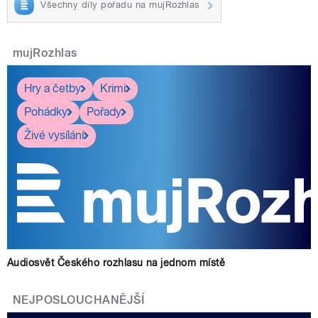
Všechny díly pořadu na mujRozhlas
mujRozhlas
Hry a četby
Krimi
Pohádky
Pořady
Živé vysílání
Audiosvět Českého rozhlasu na jednom místě
NEJPOSLOUCHANĚJŠÍ