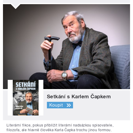
Setkání s Karlem Čapkem
Koupit
Literární fikce, pokus přiblížit literární nadsázkou spisovatele,
filozofa, ale hlavně člověka Karla Čapka trochu jinou formou.