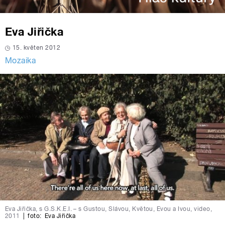
Eva Jiřička
15. květen 2012
Mozaika
Eva Jiřička, s G.S.K.E.I. – s Gustou, Slávou, Květou, Evou a Ivou, video,
2011
|
foto:
Eva Jiřička