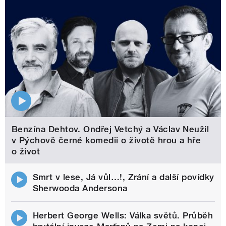
Benzína Dehtov. Ondřej Vetchý a Václav Neužil
v Pýchově černé komedii o životě hrou a hře
o život
Smrt v lese, Já vůl…!, Zrání a další povídky
Sherwooda Andersona
Herbert George Wells: Válka světů. Průběh