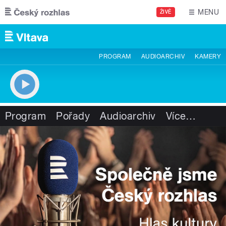
Přejít k hlavnímu obsahu
MENU
ŽIVĚ
PROGRAM
AUDIOARCHIV
KAMERY
Program
Pořady
Audioarchiv
Více
…