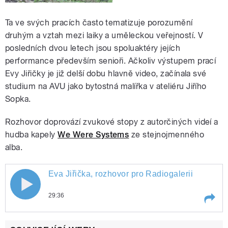
Ta ve svých pracích často tematizuje porozumění
druhým a vztah mezi laiky a uměleckou veřejností. V
posledních dvou letech jsou spoluaktéry jejích
performance především senioři. Ačkoliv výstupem prací
Evy Jiřičky je již delší dobu hlavně video, začínala své
studium na AVU jako bytostná malířka v ateliéru Jiřího
Sopka.
Rozhovor doprovází zvukové stopy z autorčiných videí a
hudba kapely
We Were Systems
ze stejnojmenného
alba.
Eva Jiřička, rozhovor pro Radiogalerii
Eva Jiřička, rozhovor pro Radiogalerii
29:36
Play /
Eva Jiřička, rozhovor pro Radiogalerii