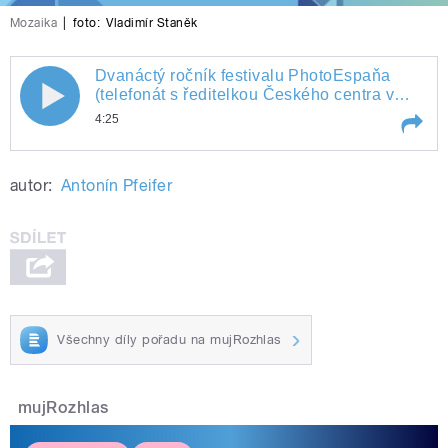
Mozaika
|
foto:
Vladimír Staněk
Dvanáctý ročník festivalu PhotoEspaňa
Dvanáctý ročník festivalu PhotoEspaňa
(telefonát s ředitelkou Českého centra v
Madridu Adrianou Krásovou)
4:25
(telefonát s ředitelkou Českého centra
Play /
Dvanáctý ročník festivalu PhotoEspaňa
v Madridu Adrianou Krásovou)
autor:
Antonín Pfeifer
(telefonát s ředitelkou Českého centra v
Madridu Adrianou Krásovou)
Všechny díly pořadu na mujRozhlas
pause
mujRozhlas