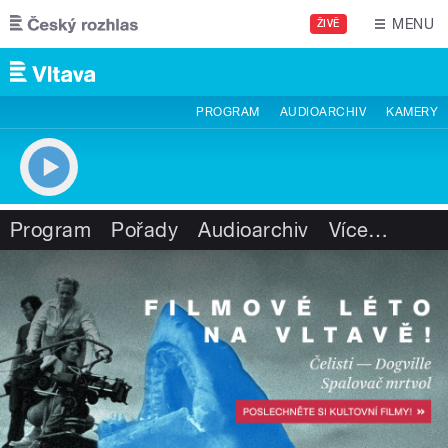
Přejít k hlavnímu obsahu
MENU
ŽIVĚ
PROGRAM
AUDIOARCHIV
KAMERY
Program
Pořady
Audioarchiv
Více
…