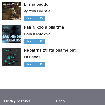
Brána osudu
Agatha Christie
Koupit
Pan Nikdo a bílá tma
Dora Kaprálová
Koupit
Nepatrná ztráta osamělosti
Eli Beneš
Koupit
Český rozhlas
O nás