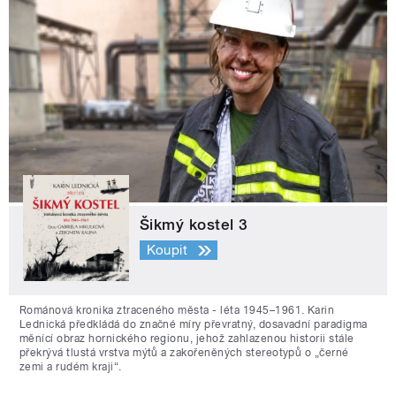
Šikmý kostel 3
Koupit
Románová kronika ztraceného města - léta 1945–1961. Karin
Lednická předkládá do značné míry převratný, dosavadní paradigma
měnící obraz hornického regionu, jehož zahlazenou historii stále
překrývá tlustá vrstva mýtů a zakořeněných stereotypů o „černé
zemi a rudém kraji“.