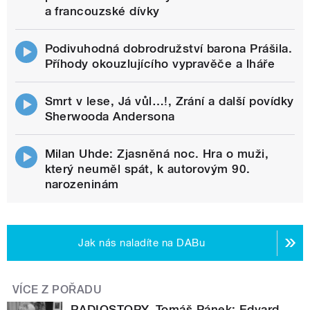
a francouzské dívky
Podivuhodná dobrodružství barona Prášila.
Příhody okouzlujícího vypravěče a lháře
Smrt v lese, Já vůl…!, Zrání a další povídky
Sherwooda Andersona
Milan Uhde: Zjasněná noc. Hra o muži,
který neuměl spát, k autorovým 90.
narozeninám
Jak nás naladíte na DABu
VÍCE Z POŘADU
RADIOSTOPY. Tomáš Pánek: Edvard