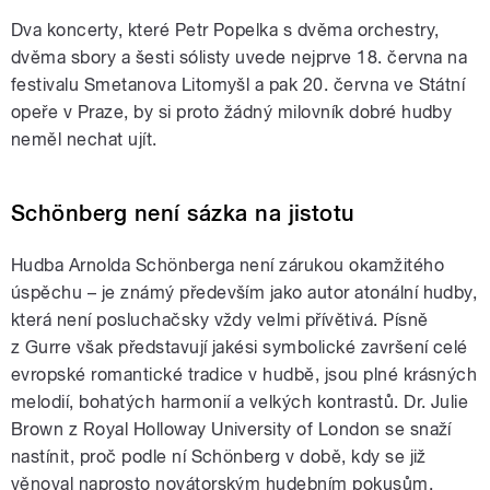
Dva koncerty, které Petr Popelka s dvěma orchestry,
dvěma sbory a šesti sólisty uvede nejprve 18. června na
festivalu Smetanova Litomyšl a pak 20. června ve Státní
opeře v Praze, by si proto žádný milovník dobré hudby
neměl nechat ujít.
Schönberg není sázka na jistotu
Hudba Arnolda Schönberga není zárukou okamžitého
úspěchu – je známý především jako autor atonální hudby,
která není posluchačsky vždy velmi přívětivá. Písně
z Gurre však představují jakési symbolické završení celé
evropské romantické tradice v hudbě, jsou plné krásných
melodií, bohatých harmonií a velkých kontrastů. Dr. Julie
Brown z Royal Holloway University of London se snaží
nastínit, proč podle ní Schönberg v době, kdy se již
věnoval naprosto novátorským hudebním pokusům,