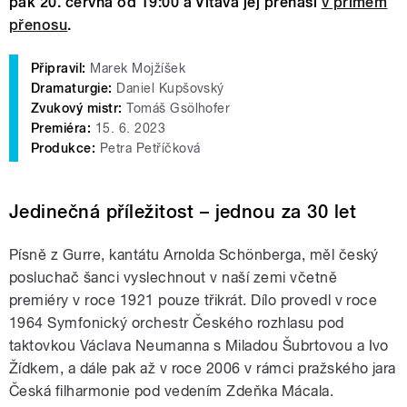
pak 20. června od 19:00 a Vltava jej přenáší
v přímém
přenosu
.
Připravil:
Marek Mojžíšek
Dramaturgie:
Daniel Kupšovský
Zvukový mistr:
Tomáš Gsölhofer
Premiéra:
15. 6. 2023
Produkce:
Petra Petříčková
Jedinečná příležitost – jednou za 30 let
Písně z Gurre, kantátu Arnolda Schönberga, měl český
posluchač šanci vyslechnout v naší zemi včetně
premiéry v roce 1921 pouze třikrát. Dílo provedl v roce
1964 Symfonický orchestr Českého rozhlasu pod
taktovkou Václava Neumanna s Miladou Šubrtovou a Ivo
Žídkem, a dále pak až v roce 2006 v rámci pražského jara
Česká filharmonie pod vedením Zdeňka Mácala.