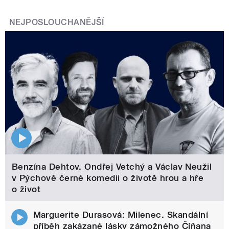
NEJPOSLOUCHANĚJŠÍ
Benzína Dehtov. Ondřej Vetchý a Václav Neužil
v Pýchově černé komedii o životě hrou a hře
o život
Marguerite Durasová: Milenec. Skandální
příběh zakázané lásky zámožného Číňana