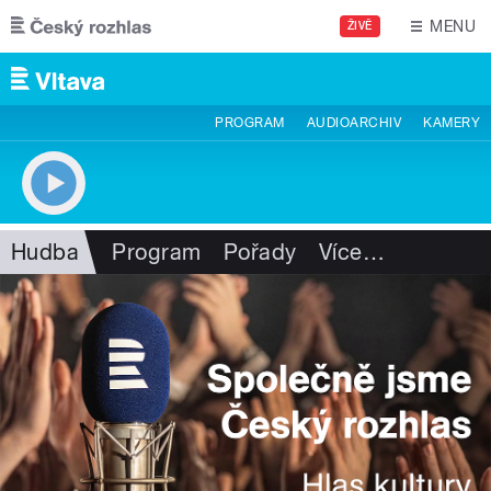
Přejít k hlavnímu obsahu
MENU
ŽIVĚ
PROGRAM
AUDIOARCHIV
KAMERY
Hudba
Program
Pořady
Více
…