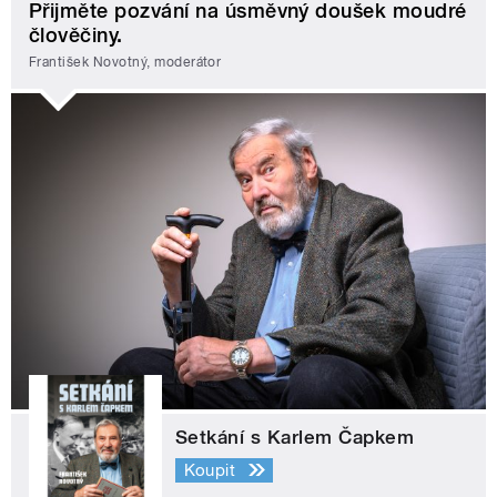
Přijměte pozvání na úsměvný doušek moudré
člověčiny.
František Novotný, moderátor
Setkání s Karlem Čapkem
Koupit