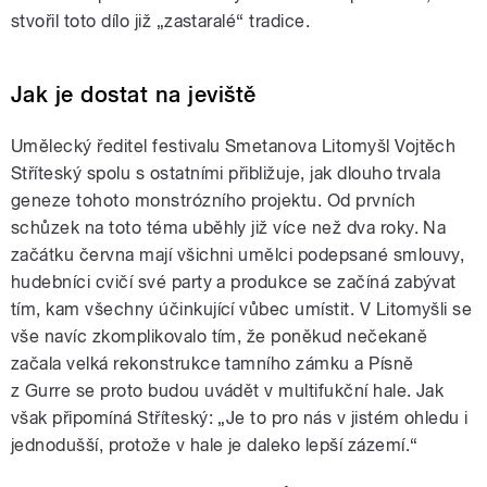
stvořil toto dílo již „zastaralé“ tradice.
Jak je dostat na jeviště
Umělecký ředitel festivalu Smetanova Litomyšl Vojtěch
Stříteský spolu s ostatními přibližuje, jak dlouho trvala
geneze tohoto monstrózního projektu. Od prvních
schůzek na toto téma uběhly již více než dva roky. Na
začátku června mají všichni umělci podepsané smlouvy,
hudebníci cvičí své party a produkce se začíná zabývat
tím, kam všechny účinkující vůbec umístit. V Litomyšli se
vše navíc zkomplikovalo tím, že poněkud nečekaně
začala velká rekonstrukce tamního zámku a Písně
z Gurre se proto budou uvádět v multifukční hale. Jak
však připomíná Stříteský: „Je to pro nás v jistém ohledu i
jednodušší, protože v hale je daleko lepší zázemí.“