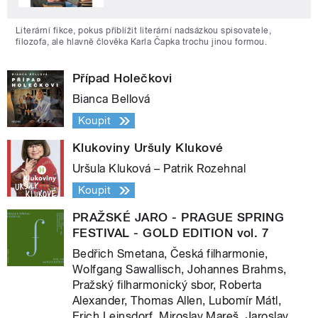
Literární fikce, pokus přiblížit literární nadsázkou spisovatele,
filozofa, ale hlavně člověka Karla Čapka trochu jinou formou.
Případ Holečkovi
Bianca Bellová
Koupit
Klukoviny Uršuly Klukové
Uršula Kluková – Patrik Rozehnal
Koupit
PRAŽSKÉ JARO - PRAGUE SPRING
FESTIVAL - GOLD EDITION vol. 7
Bedřich Smetana, Česká filharmonie,
Wolfgang Sawallisch, Johannes Brahms,
Pražský filharmonický sbor, Roberta
Alexander, Thomas Allen, Lubomír Mátl,
Erich Leinsdorf, Miroslav Mareš, Jaroslav