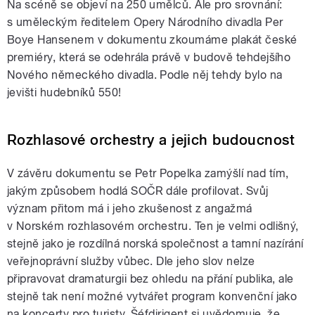
Na scéně se objeví na 250 umělců. Ale pro srovnání:
s uměleckým ředitelem Opery Národního divadla Per
Boye Hansenem v dokumentu zkoumáme plakát české
premiéry, která se odehrála právě v budově tehdejšího
Nového německého divadla. Podle něj tehdy bylo na
jevišti hudebníků 550!
Rozhlasové orchestry a jejich budoucnost
V závěru dokumentu se Petr Popelka zamýšlí nad tím,
jakým způsobem hodlá SOČR dále profilovat. Svůj
význam přitom má i jeho zkušenost z angažmá
v Norském rozhlasovém orchestru. Ten je velmi odlišný,
stejně jako je rozdílná norská společnost a tamní nazírání
veřejnoprávní služby vůbec. Dle jeho slov nelze
připravovat dramaturgii bez ohledu na přání publika, ale
stejně tak není možné vytvářet program konvenční jako
na koncerty pro turisty. Šéfdirigent si uvědomuje, že