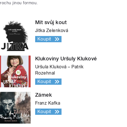
trochu jinou formou.
Mít svůj kout
Jitka Zelenková
Koupit
Klukoviny Uršuly Klukové
Uršula Kluková – Patrik
Rozehnal
Koupit
Zámek
Franz Kafka
Koupit