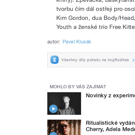
tvorbu čím dál ostřeji pro os
Kim Gordon, dua Body/Head, 
Youth a ženské trio Free Kitte
autor:
Pavel Klusák
Všechny díly pořadu na mujRozhlas
MOHLO BY VÁS ZAJÍMAT
Novinky z experim
Ritualistické vyd
Cherry, Adela Med