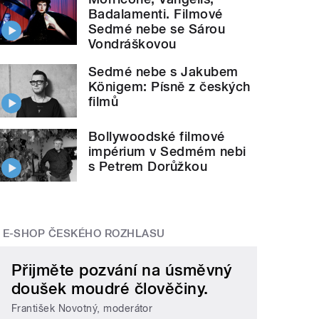
Badalamenti. Filmové
Sedmé nebe se Sárou
Vondráškovou
Sedmé nebe s Jakubem
Königem: Písně z českých
filmů
Bollywoodské filmové
impérium v Sedmém nebi
s Petrem Dorůžkou
E-SHOP ČESKÉHO ROZHLASU
Přijměte pozvání na úsměvný
doušek moudré člověčiny.
František Novotný, moderátor