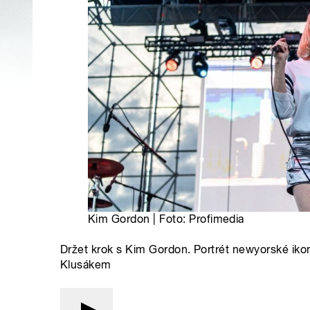
Kim Gordon | Foto: Profimedia
Držet krok s Kim Gordon. Portrét newyorské ik
Klusákem