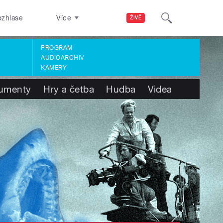
ozhlase
Více
ŽIVĚ
PROGRAM
AUDIOARCHIV
KAMERY
umenty
Hry a četba
Hudba
Videa