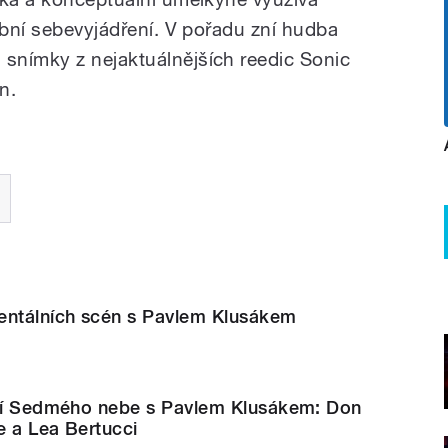
obní sebevyjádření. V pořadu zní hudba
snímky z nejaktuálnějších reedic Sonic
n.
entálních scén s Pavlem Klusákem
ání Sedmého nebe s Pavlem Klusákem: Don
e a Lea Bertucci