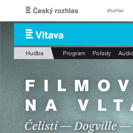
Přejít k hlavnímu obsahu
iRozhlas
Hudba
Program
Pořady
Audio