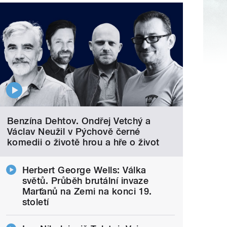
Benzína Dehtov. Ondřej Vetchý a
Václav Neužil v Pýchově černé
komedii o životě hrou a hře o život
Herbert George Wells: Válka
světů. Průběh brutální invaze
Marťanů na Zemi na konci 19.
století