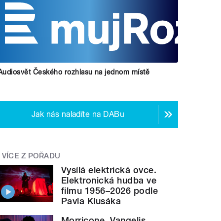
Audiosvět Českého rozhlasu na jednom místě
Jak nás naladíte na DABu
VÍCE Z POŘADU
Vysílá elektrická ovce.
Elektronická hudba ve
filmu 1956–2026 podle
Pavla Klusáka
Morricone, Vangelis,