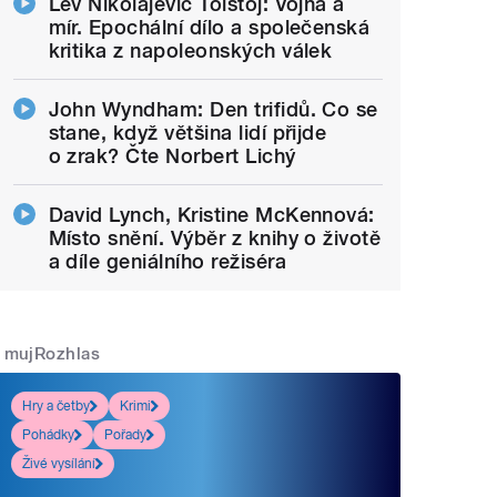
Lev Nikolajevič Tolstoj: Vojna a
mír. Epochální dílo a společenská
kritika z napoleonských válek
John Wyndham: Den trifidů. Co se
stane, když většina lidí přijde
o zrak? Čte Norbert Lichý
David Lynch, Kristine McKennová:
Místo snění. Výběr z knihy o životě
a díle geniálního režiséra
mujRozhlas
Hry a četby
Krimi
Pohádky
Pořady
Živé vysílání