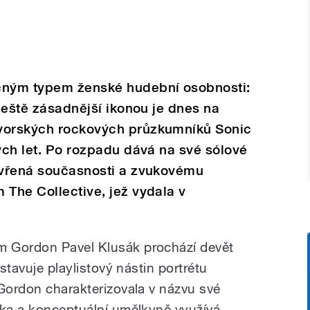
ečným typem ženské hudební osobnosti:
 ještě zásadnější ikonou je dnes na
wyorských rockových průzkumníků Sonic
ných let. Po rozpadu dává na své sólové
tevřená současnosti a zvukovému
 The Collective, jež vydala v
 Gordon Pavel Klusák prochází devět
estavuje playlistový nástin portrétu
 Gordon charakterizovala v názvu své
tka a konceptuální umělkyně využívá