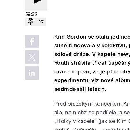
59:32
Kim Gordon se stala jedin
silně fungovala v kolektivu,
sólové dráze. V kapele ne
Youth strávila třicet úspěš
dráze najevo, že je plně o
experimentu: viz nové album
sedmdesáti letech.
Před pražským koncertem Kim
alb, na nichž se podílela, a s
„Holky v kapele“ (jak se Kim
knihy). Zpěvačka, baskytaris