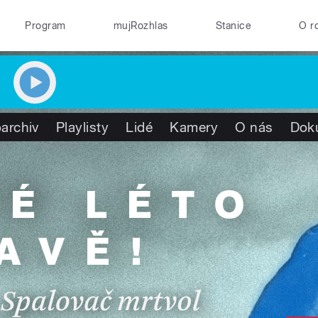
Program
mujRozhlas
Stanice
O r
archiv
Playlisty
Lidé
Kamery
O nás
Dok