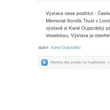
Play
Druhý život českých svitků
Výstava nese podtitul - České
Memorial Scrolls Trust v Lo
výstavě si Karel Oujezdský p
Veselskou. Výstava je otevře
autor:
Karel Oujezdský
/
Všechny díly pořadu na mujRozhlas
pause