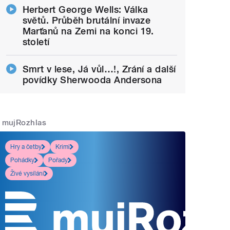
Herbert George Wells: Válka
světů. Průběh brutální invaze
Marťanů na Zemi na konci 19.
století
Smrt v lese, Já vůl…!, Zrání a další
povídky Sherwooda Andersona
mujRozhlas
Hry a četby
Krimi
Pohádky
Pořady
Živé vysílání