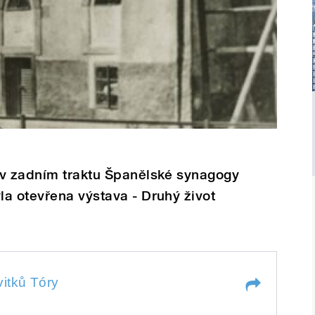
 v zadním traktu Španělské synagogy
a otevřena výstava - Druhý život
 Tóry
vitků Tóry