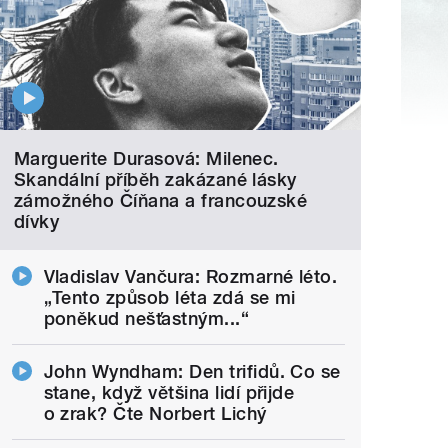
Marguerite Durasová: Milenec.
Skandální příběh zakázané lásky
zámožného Číňana a francouzské
dívky
Vladislav Vančura: Rozmarné léto.
„Tento způsob léta zdá se mi
poněkud nešťastným...“
John Wyndham: Den trifidů. Co se
stane, když většina lidí přijde
o zrak? Čte Norbert Lichý