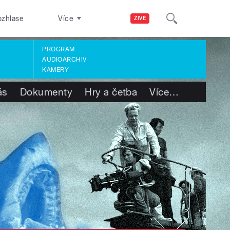
ozhlase
Více
ŽIVĚ
PROGRAM
AUDIOARCHIV
KAMERY
ás
Dokumenty
Hry a četba
Více
…