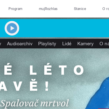
Program
mujRozhlas
Stanice
O r
y
Audioarchiv
Playlisty
Lidé
Kamery
O n