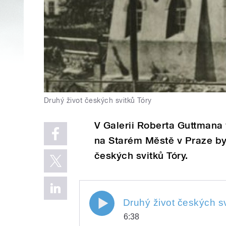
Druhý život českých svitků Tóry
V Galerii Roberta Guttmana
na Starém Městě v Praze byl
českých svitků Tóry.
Druhý život českých svitků
Druhý život českých s
6:38