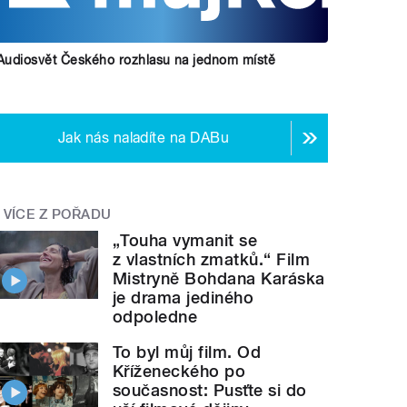
Audiosvět Českého rozhlasu na jednom místě
Jak nás naladíte na DABu
VÍCE Z POŘADU
„Touha vymanit se
z vlastních zmatků.“ Film
Mistryně Bohdana Karáska
je drama jediného
odpoledne
To byl můj film. Od
Kříženeckého po
současnost: Pusťte si do