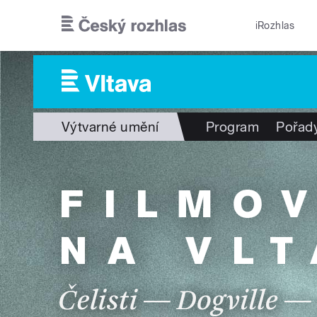
Přejít k hlavnímu obsahu
iRozhlas
Výtvarné umění
Program
Pořad