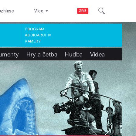
ozhlase
Více
ŽIVĚ
PROGRAM
AUDIOARCHIV
KAMERY
umenty
Hry a četba
Hudba
Videa