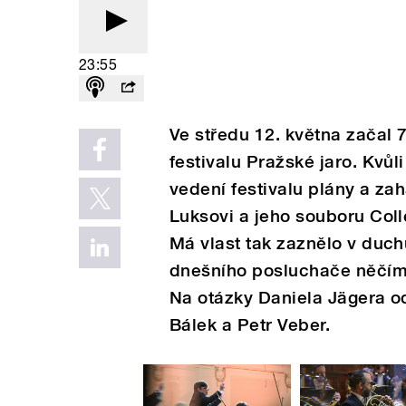
23:55
Ve středu 12. května začal
festivalu Pražské jaro. Kv
vedení festivalu plány a zah
Luksovi a jeho souboru Col
Má vlast tak zaznělo v duch
dnešního posluchače něčím
Na otázky Daniela Jägera od
Bálek a Petr Veber.