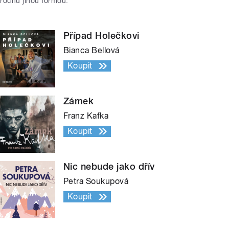
trochu jinou formou.
Případ Holečkovi
Bianca Bellová
Koupit
Zámek
Franz Kafka
Koupit
Nic nebude jako dřív
Petra Soukupová
Koupit