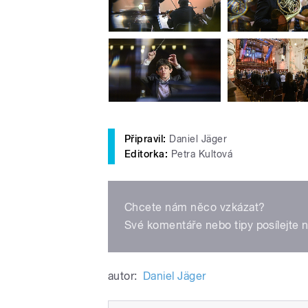
Připravil:
Daniel Jäger
Editorka:
Petra Kultová
Chcete nám něco vzkázat?
Své komentáře nebo tipy posílejte 
autor:
Daniel Jäger