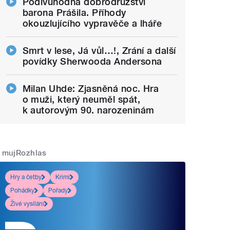
Podivuhodná dobrodružství
barona Prášila. Příhody
okouzlujícího vypravěče a lháře
Smrt v lese, Já vůl…!, Zrání a další
povídky Sherwooda Andersona
Milan Uhde: Zjasněná noc. Hra
o muži, který neuměl spát,
k autorovým 90. narozeninám
mujRozhlas
Hry a četby
Krimi
Pohádky
Pořady
Živé vysílání