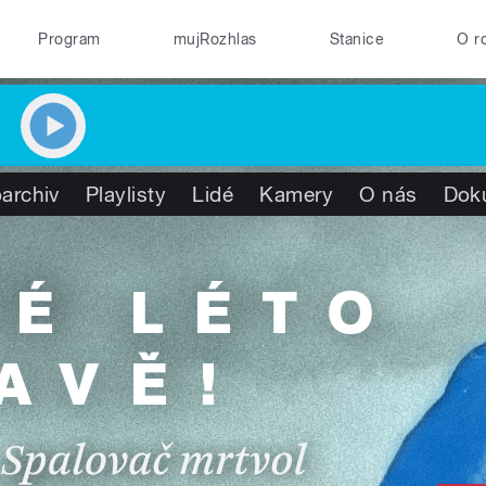
Program
mujRozhlas
Stanice
O r
archiv
Playlisty
Lidé
Kamery
O nás
Dok