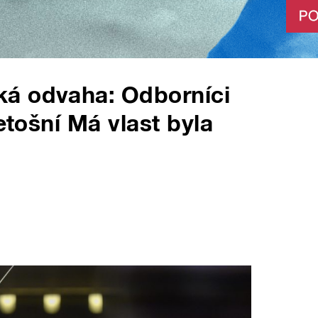
á odvaha: Odborníci
etošní Má vlast byla