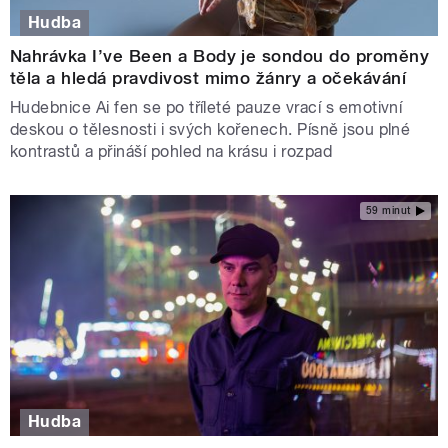
Hudba
Nahrávka I’ve Been a Body je sondou do proměny
těla a hledá pravdivost mimo žánry a očekávání
Hudebnice Ai fen se po tříleté pauze vrací s emotivní
deskou o tělesnosti i svých kořenech. Písně jsou plné
kontrastů a přináší pohled na krásu i rozpad
59 minut
Hudba