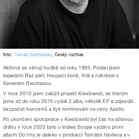
foto:
Tomáš Vodňanský
,
Český rozhlas
Aktivně se věnují hudbě od roku 1995. Prošel jsem
kapelami Bez peří, Houpací koně, hrál a nahrával s
Xavierem Baumaxou.
V roce 2010 jsem založil projekt Kieslowski, se kterým
jsme až do roku 2019 vydali 3 alba, několik EP a odjezdili
bezpočet koncertů a byli nominováni na ceny Apollo.
Po ukončení spolupráce v Kieslowski byl čas na sólovou
dráhu v roce 2020 bylo u Indies Scope vydáno první
album Do tmy je daleko v produkci Tomáše Havlena a v