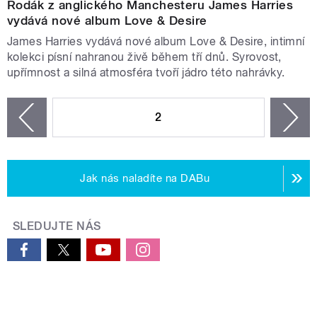
Rodák z anglického Manchesteru James Harries
vydává nové album Love & Desire
James Harries vydává nové album Love & Desire, intimní
kolekci písní nahranou živě během tří dnů. Syrovost,
upřímnost a silná atmosféra tvoří jádro této nahrávky.
STRÁNKY
2
n
zí
Jak nás naladíte na DABu
SLEDUJTE NÁS