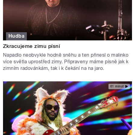
Hudba
Zkracujeme zimu písní
Napadlo neobvykle hodně sněhu a ten přinesl o malinko
více světla uprostřed zimy. Připraveny máme písně jak k
zimním radovánkám, tak i k čekání na na jaro.
61 minut