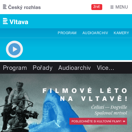
Přejít k hlavnímu obsahu
MENU
ŽIVĚ
PROGRAM
AUDIOARCHIV
KAMERY
Program
Pořady
Audioarchiv
Více
…