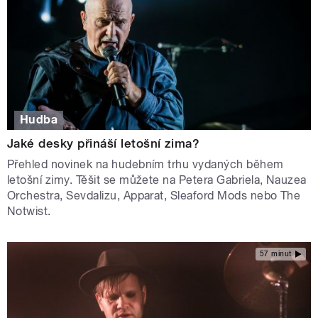
Hudba
Jaké desky přináší letošní zima?
Přehled novinek na hudebním trhu vydaných během
letošní zimy. Těšit se můžete na Petera Gabriela, Nauzea
Orchestra, Sevdalizu, Apparat, Sleaford Mods nebo The
Notwist.
57 minut