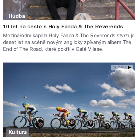
Hudba
10 let na cestě s Holy Fanda & The Reverends
Mezinárodní kapela Holy Fanda & The Reverends stvrzuje
deset let na scéně novým anglicky zpívaným albem The
End of The Road, které pokřtí v Café V lese.
59 minut
Kultura