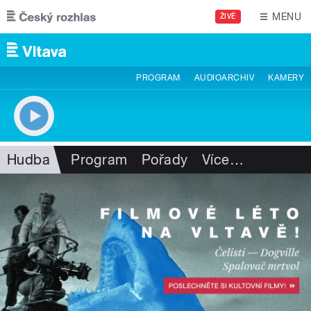
Přejít k hlavnímu obsahu
MENU
ŽIVĚ
PROGRAM
AUDIOARCHIV
KAMERY
Hudba
Program
Pořady
Více
…