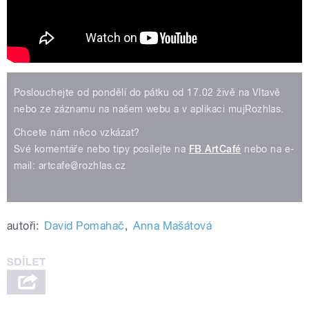
Poslouchejte od pondělí do pátku od 17.02 živě na Vltavě
nebo ze záznamu na našem webu a v aplikaci mujRozhlas.
Chcete nám něco vzkázat?
Své komentáře nebo tipy posílejte na
FB ArtCafé
nebo na e-
mail: artcafe@rozhlas.cz
autoři:
David Pomahač
,
Anna Mašátová