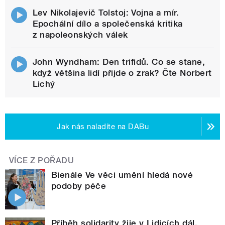
Lev Nikolajevič Tolstoj: Vojna a mír.
Epochální dílo a společenská kritika
z napoleonských válek
John Wyndham: Den trifidů. Co se stane,
když většina lidí přijde o zrak? Čte Norbert
Lichý
Jak nás naladíte na DABu
VÍCE Z POŘADU
Bienále Ve věci umění hledá nové
podoby péče
Příběh solidarity žije v Lidicích dál,