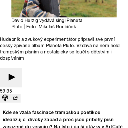
David Herzig vydává singl Planeta
Pluto | Foto: Mikuláš Roubíček
Hudebník a zvukový experimentátor připravil své první
česky zpívané album Planeta Pluto. Vzdává na něm hold
trampským písním a nostalgicky se loučí s dětstvím i
dospíváním
59:35
Kde se vzala fascinace trampskou poetikou
idealizující divoký západ a proč jsou příběhy písní
zasazené do vesmíru? Na tyto i další otázky v ArtCafé