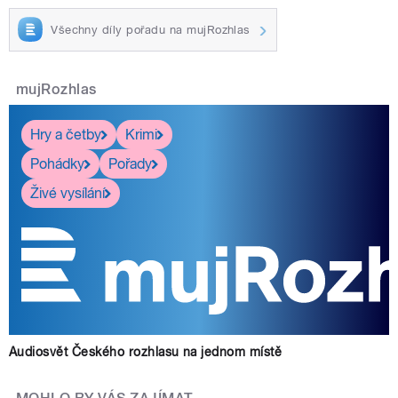
Všechny díly pořadu na mujRozhlas
mujRozhlas
Hry a četby
Krimi
Pohádky
Pořady
Živé vysílání
Audiosvět Českého rozhlasu na jednom místě