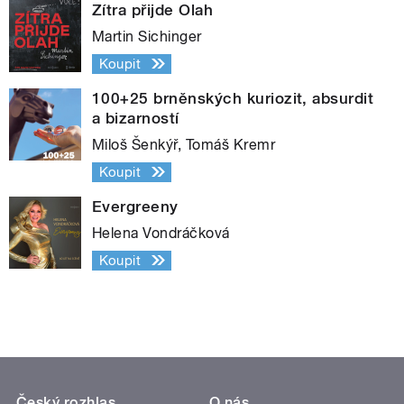
Zítra přijde Olah
Martin Sichinger
Koupit
100+25 brněnských kuriozit, absurdit
a bizarností
Miloš Šenkýř, Tomáš Kremr
Koupit
Evergreeny
Helena Vondráčková
Koupit
Český rozhlas
O nás