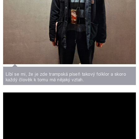
Líbí se mi, že je zde trampská píseň takový folklor a skoro
každý člověk k tomu má nějaký vztah.
David Herzig - Planeta Pluto