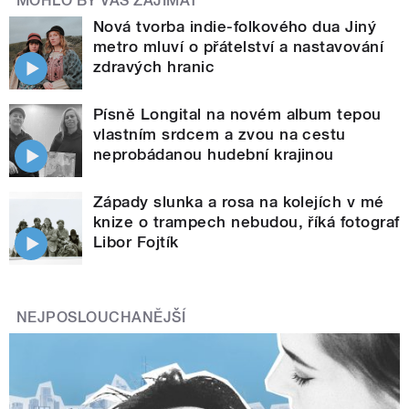
MOHLO BY VÁS ZAJÍMAT
Nová tvorba indie-folkového dua Jiný
metro mluví o přátelství a nastavování
zdravých hranic
Písně Longital na novém album tepou
vlastním srdcem a zvou na cestu
neprobádanou hudební krajinou
Západy slunka a rosa na kolejích v mé
knize o trampech nebudou, říká fotograf
Libor Fojtík
NEJPOSLOUCHANĚJŠÍ