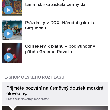
tamní sbírka získala cenný dar
Prázdniny v DOX, Národní galerii a
Cirqueonu
Od sekery k plátnu – podivuhodný
příběh Graeme Revella
E-SHOP ČESKÉHO ROZHLASU
Přijměte pozvání na úsměvný doušek moudré
člověčiny.
František Novotný, moderátor