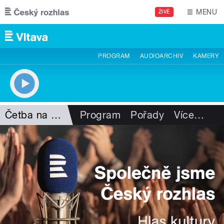
Přejít k hlavnímu obsahu
MENU
ŽIVĚ
PROGRAM
AUDIOARCHIV
KAMERY
Četba na pokračování
Program
Pořady
Více
…