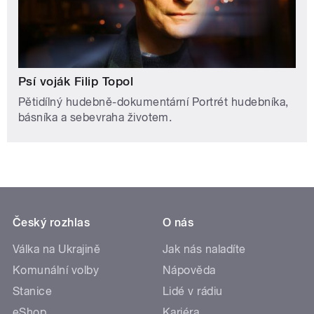
Psí voják Filip Topol
Pětidílný hudebně-dokumentární Portrét hudebníka,
básníka a sebevraha životem.
Český rozhlas
O nás
Válka na Ukrajině
Jak nás naladíte
Komunální volby
Nápověda
Stanice
Lidé v rádiu
eShop
Kariéra