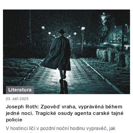
Literatura
23. září 2025
Joseph Roth: Zpověď vraha, vyprávěná během
jedné noci. Tragické osudy agenta carské tajné
policie
V hostinci líčí v pozdní noční hodinu vypravěč, jak