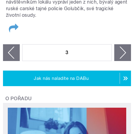
návštěvníkům lokálu vypráví jeden z nich, bývalý agent
ruské carské tajné policie Golubčik, své tragické
životní osudy.
STRÁNKY
3
n
zí
Jak nás naladíte na DABu
O POŘADU