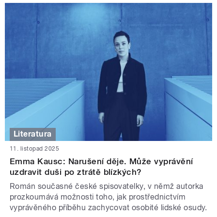
Literatura
11. listopad 2025
Emma Kausc: Narušení děje. Může vyprávění
uzdravit duši po ztrátě blízkých?
Román současné české spisovatelky, v němž autorka
prozkoumává možnosti toho, jak prostřednictvím
vyprávěného příběhu zachycovat osobité lidské osudy.