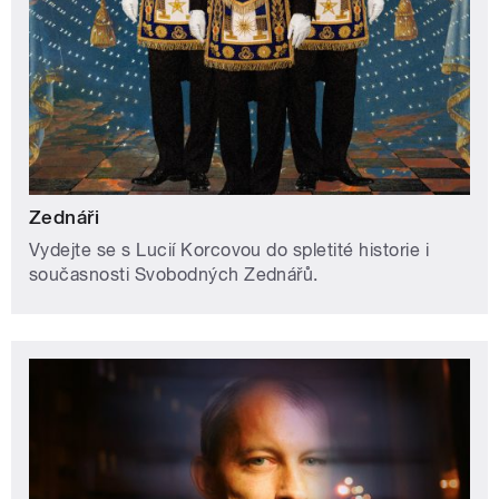
Zednáři
Vydejte se s Lucií Korcovou do spletité historie i
současnosti Svobodných Zednářů.