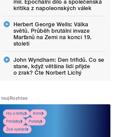
mír. Epochální dílo a společenská
kritika z napoleonských válek
Herbert George Wells: Válka
světů. Průběh brutální invaze
Marťanů na Zemi na konci 19.
století
John Wyndham: Den trifidů. Co se
stane, když většina lidí přijde
o zrak? Čte Norbert Lichý
mujRozhlas
Hry a četby
Krimi
Pohádky
Pořady
Živé vysílání