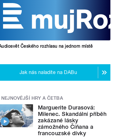
Audiosvět Českého rozhlasu na jednom místě
Jak nás naladíte na DABu
NEJNOVĚJŠÍ HRY A ČETBA
Marguerite Durasová:
Milenec. Skandální příběh
zakázané lásky
zámožného Číňana a
francouzské dívky