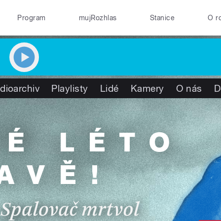
Program
mujRozhlas
Stanice
O r
dioarchiv
Playlisty
Lidé
Kamery
O nás
D