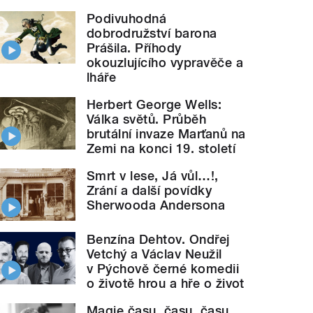
Podivuhodná
dobrodružství barona
Prášila. Příhody
okouzlujícího vypravěče a
lháře
Herbert George Wells:
Válka světů. Průběh
brutální invaze Marťanů na
Zemi na konci 19. století
Smrt v lese, Já vůl…!,
Zrání a další povídky
Sherwooda Andersona
Benzína Dehtov. Ondřej
Vetchý a Václav Neužil
v Pýchově černé komedii
o životě hrou a hře o život
Magie času, času, času.