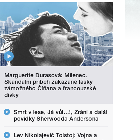
Marguerite Durasová: Milenec.
Skandální příběh zakázané lásky
zámožného Číňana a francouzské
dívky
Smrt v lese, Já vůl…!, Zrání a další
povídky Sherwooda Andersona
Lev Nikolajevič Tolstoj: Vojna a