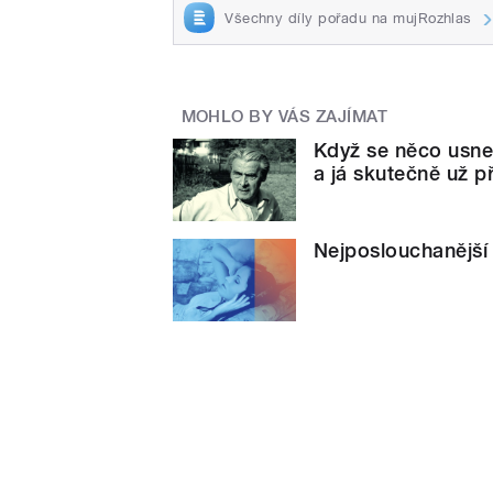
Všechny díly pořadu na mujRozhlas
MOHLO BY VÁS ZAJÍMAT
Když se něco usnes
a já skutečně už p
Nejposlouchanější 