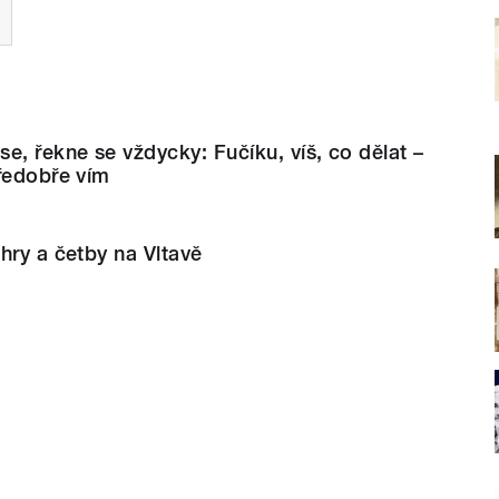
e, řekne se vždycky: Fučíku, víš, co dělat –
ředobře vím
hry a četby na Vltavě