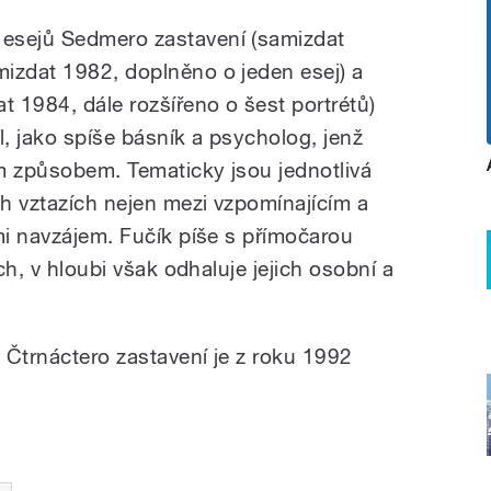
esejů Sedmero zastavení (samizdat
izdat 1982, doplněno o jeden esej) a
t 1984, dále rozšířeno o šest portrétů)
el, jako spíše básník a psycholog, jenž
m způsobem. Tematicky jsou jednotlivá
h vztazích nejen mezi vzpomínajícím a
mi navzájem. Fučík píše s přímočarou
ech, v hloubi však odhaluje jejich osobní a
u Čtrnáctero zastavení je z roku 1992