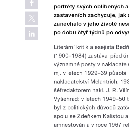
portréty svých oblíbených a
zastaveních zachycuje, jak se
zanechalo v jeho životě ne
po dobu čtyř týdnů po odvys
Literární kritik a esejista Bed
(1900–1984) zastával před 
významné posty v nakladatels
mj. v letech 1929–39 působil 
nakladatelství Melantrich, 1
šéfredaktorem nakl. J. R. Vil
Vyšehrad: v letech 1949–50 t
byl z politických důvodů zat
spolu se Zdeňkem Kalistou a
amnestován a v roce 1967 reh