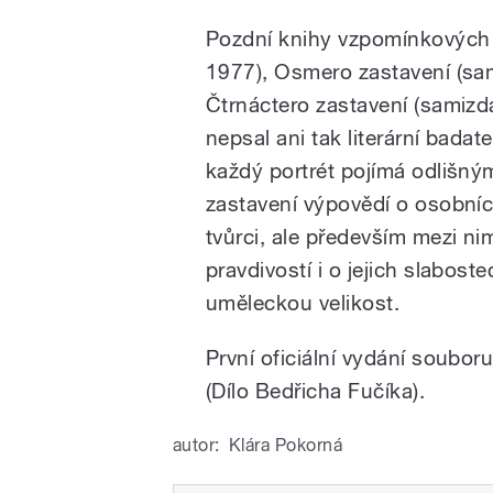
Pozdní knihy vzpomínkových 
1977), Osmero zastavení (sam
Čtrnáctero zastavení (samizda
nepsal ani tak literární badat
každý portrét pojímá odlišný
zastavení výpovědí o osobníc
tvůrci, ale především mezi ni
pravdivostí i o jejich slabost
uměleckou velikost.
První oficiální vydání soubor
(Dílo Bedřicha Fučíka).
autor:
Klára Pokorná