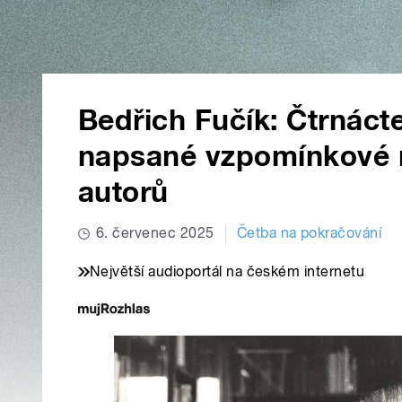
Bedřich Fučík: Čtrnáct
napsané vzpomínkové 
autorů
6. červenec 2025
Četba na pokračování
Největší audioportál na českém internetu