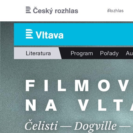
Přejít k hlavnímu obsahu
iRozhlas
Literatura
Program
Pořady
Au