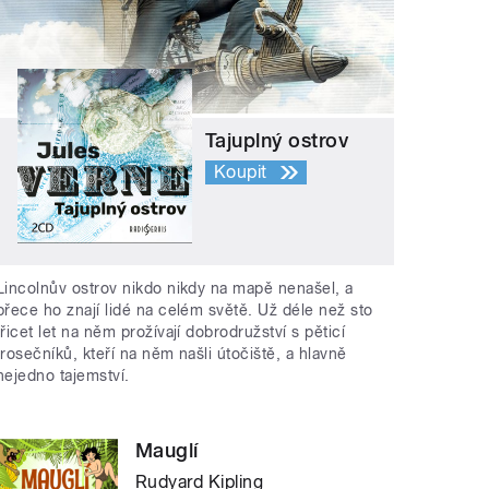
Tajuplný ostrov
Koupit
Lincolnův ostrov nikdo nikdy na mapě nenašel, a
přece ho znají lidé na celém světě. Už déle než sto
třicet let na něm prožívají dobrodružství s pěticí
trosečníků, kteří na něm našli útočiště, a hlavně
nejedno tajemství.
Mauglí
Rudyard Kipling