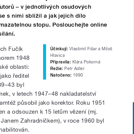
utorů – v jednotlivých osudových
 s nimi sblížil a jak jejich dílo
smazatelnou stopu. Poslouchejte online
ílání.
řich Fučík
Účinkují:
Vlastimil Fišar a Miloš
Hlavica
únorem 1948
Připravila:
Klára Pokorná
ké oblasti:
Režie:
Petr Adler
jako ředitel
Natočeno:
1990
939–43 byl
ímek, v letech 1947–48 nakladatelství
amtéž působil jako korektor. Roku 1951
čen a odsouzen k 15 letům vězení (mj.
 Janem Zahradníčkem), v roce 1960 byl
abilitován.