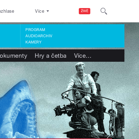
ozhlase
Více
ŽIVĚ
PROGRAM
AUDIOARCHIV
KAMERY
okumenty
Hry a četba
Více
…