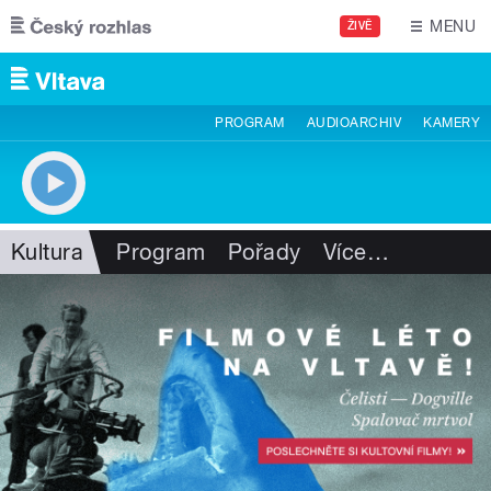
Přejít k hlavnímu obsahu
MENU
ŽIVĚ
PROGRAM
AUDIOARCHIV
KAMERY
Kultura
Program
Pořady
Více
…