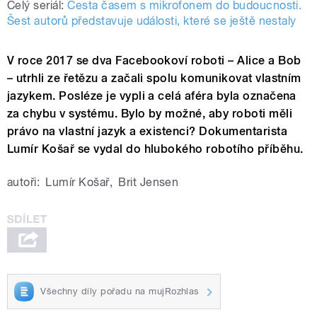
Celý seriál:
Cesta časem s mikrofonem do budoucnosti.
Šest autorů představuje události, které se ještě nestaly
V roce 2017 se dva Facebookoví roboti – Alice a Bob
– utrhli ze řetězu a začali spolu komunikovat vlastním
jazykem. Posléze je vypli a celá aféra byla označena
za chybu v systému. Bylo by možné, aby roboti měli
právo na vlastní jazyk a existenci? Dokumentarista
Lumír Košař se vydal do hlubokého robotího příběhu.
autoři:
Lumír Košař
,
Brit Jensen
Všechny díly pořadu na mujRozhlas