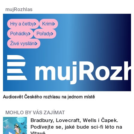
mujRozhlas
Hry a četby
Krimi
Pohádky
Pořady
Živé vysílání
Audiosvět Českého rozhlasu na jednom místě
MOHLO BY VÁS ZAJÍMAT
Bradbury, Lovecraft, Wells i Čapek.
Podívejte se, jaké bude sci-fi léto na
Vltavě