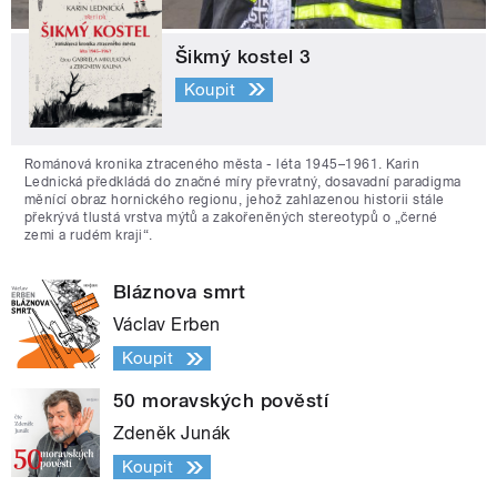
Šikmý kostel 3
Koupit
Románová kronika ztraceného města - léta 1945–1961. Karin
Lednická předkládá do značné míry převratný, dosavadní paradigma
měnící obraz hornického regionu, jehož zahlazenou historii stále
překrývá tlustá vrstva mýtů a zakořeněných stereotypů o „černé
zemi a rudém kraji“.
Bláznova smrt
Václav Erben
Koupit
50 moravských pověstí
Zdeněk Junák
Koupit