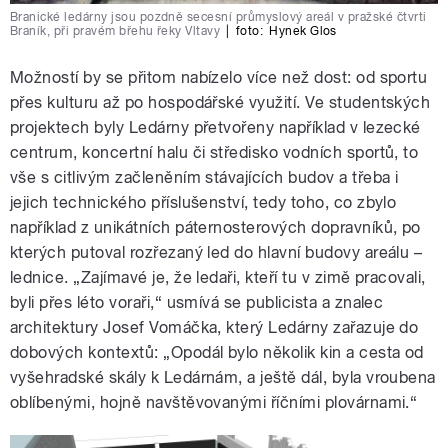
Branické ledárny jsou pozdně secesní průmyslový areál v pražské čtvrti
Braník, při pravém břehu řeky Vltavy
|
foto:
Hynek Glos
Možností by se přitom nabízelo více než dost: od sportu
přes kulturu až po hospodářské využití. Ve studentských
projektech byly Ledárny přetvořeny například v lezecké
centrum, koncertní halu či středisko vodních sportů, to
vše s citlivým začleněním stávajících budov a třeba i
jejich technického příslušenství, tedy toho, co zbylo
například z unikátních páternosterových dopravníků, po
kterých putoval rozřezaný led do hlavní budovy areálu –
lednice. „Zajímavé je, že ledaři, kteří tu v zimě pracovali,
byli přes léto voraři,“ usmívá se publicista a znalec
architektury Josef Vomáčka, který Ledárny zařazuje do
dobových kontextů: „Opodál bylo několik kin a cesta od
vyšehradské skály k Ledárnám, a ještě dál, byla vroubena
oblíbenými, hojně navštěvovanými říčními plovárnami.“