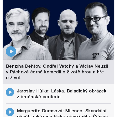
Benzína Dehtov. Ondřej Vetchý a Václav Neužil
v Pýchově černé komedii o životě hrou a hře
o život
Jaroslav Hůlka: Láska. Baladický obrázek
z brněnské periferie
Marguerite Durasová: Milenec. Skandální
příběh zakázané lásky zámožného Číňana