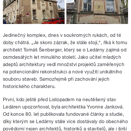
Jedinečný komplex, dnes v soukromých rukách, od té
doby chátrá. „Je skoro zázrak, že stále stojí,“, říká k tomu
architekt Tomáš Šenberger, který se o Ledárny zajímá od
osmdesátých let minulého století. Jako učitel mladých
adeptů architektury vedl množství projektů zaměřených
na potencionální rekonstrukci a nové využití unikátního
souboru staveb. Samozřejmě při zachování jejich
historického charakteru.
První, kdo ještě před Listopadem na neutěšený stav
Ledáren upozorňoval, byla architektka Yvonne Janková.
Od konce 80. let publikovala fundované články a studie,
díky kterým se Ledárny stále více dostávaly do obecného
povědomí nejen architektů, historiků a stavitelů, ale i širší