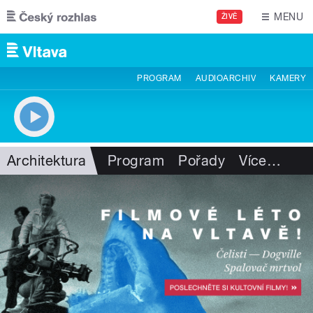
Přejít k hlavnímu obsahu
MENU
ŽIVĚ
PROGRAM
AUDIOARCHIV
KAMERY
Architektura
Program
Pořady
Více
…