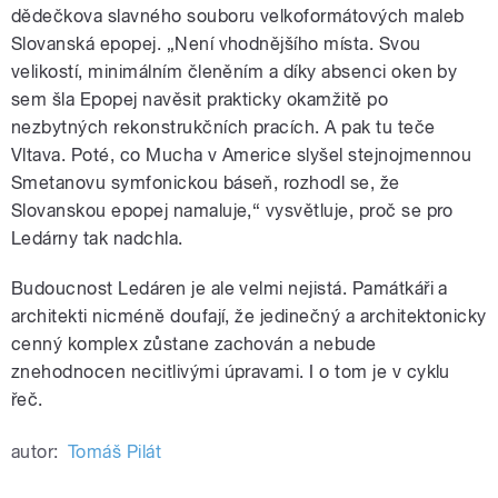
dědečkova slavného souboru velkoformátových maleb
Slovanská epopej. „Není vhodnějšího místa. Svou
velikostí, minimálním členěním a díky absenci oken by
sem šla Epopej navěsit prakticky okamžitě po
nezbytných rekonstrukčních pracích. A pak tu teče
Vltava. Poté, co Mucha v Americe slyšel stejnojmennou
Smetanovu symfonickou báseň, rozhodl se, že
Slovanskou epopej namaluje,“ vysvětluje, proč se pro
Ledárny tak nadchla.
Budoucnost Ledáren je ale velmi nejistá. Památkáři a
architekti nicméně doufají, že jedinečný a architektonicky
cenný komplex zůstane zachován a nebude
znehodnocen necitlivými úpravami. I o tom je v cyklu
řeč.
autor:
Tomáš Pilát