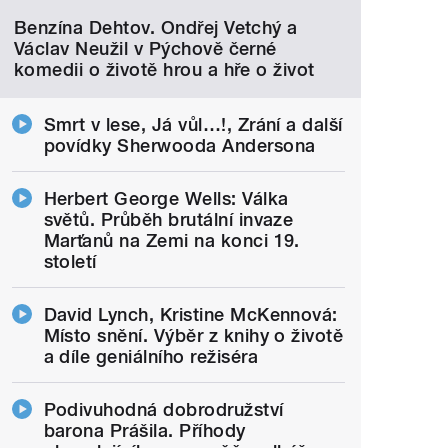
Benzína Dehtov. Ondřej Vetchý a
Václav Neužil v Pýchově černé
komedii o životě hrou a hře o život
Smrt v lese, Já vůl…!, Zrání a další
povídky Sherwooda Andersona
Herbert George Wells: Válka
světů. Průběh brutální invaze
Marťanů na Zemi na konci 19.
století
David Lynch, Kristine McKennová:
Místo snění. Výběr z knihy o životě
a díle geniálního režiséra
Podivuhodná dobrodružství
barona Prášila. Příhody