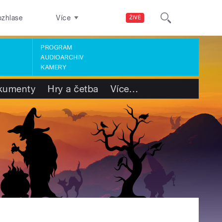
ozhlase
Více
ŽIVĚ
PROGRAM
AUDIOARCHIV
KAMERY
kumenty
Hry a četba
Více
…