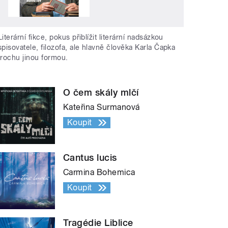
Literární fikce, pokus přiblížit literární nadsázkou
spisovatele, filozofa, ale hlavně člověka Karla Čapka
trochu jinou formou.
O čem skály mlčí
Kateřina Surmanová
Koupit
Cantus lucis
Carmina Bohemica
Koupit
Tragédie Liblice