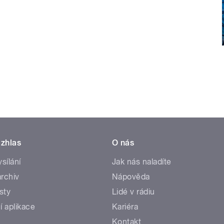
zhlas
O nás
ysílání
Jak nás naladíte
rchiv
Nápověda
sty
Lidé v rádiu
í aplikace
Kariéra
Kontakt