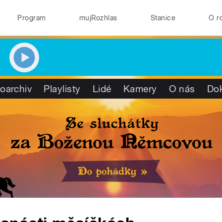
Program
mujRozhlas
Stanice
O r
oarchiv
Playlisty
Lidé
Kamery
O nás
Do