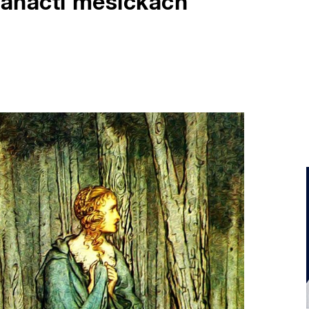
anácti měsíčkách