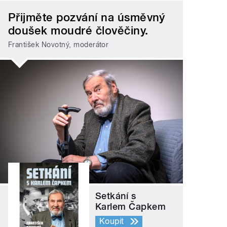
Přijměte pozvání na úsměvný
doušek moudré člověčiny.
František Novotný, moderátor
Setkání s
Karlem Čapkem
Koupit