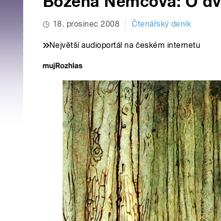
Božena Němcová: O dv
18. prosinec 2008
Čtenářský deník
Největší audioportál na českém internetu