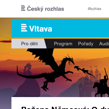
Přejít k hlavnímu obsahu
iRozhlas
Pro děti
Program
Pořady
Audi