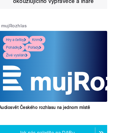
okouzlujícího vypravěče a lháře
mujRozhlas
Hry a četby
Krimi
Pohádky
Pořady
Živé vysílání
Audiosvět Českého rozhlasu na jednom místě
Jak nás naladíte na DABu