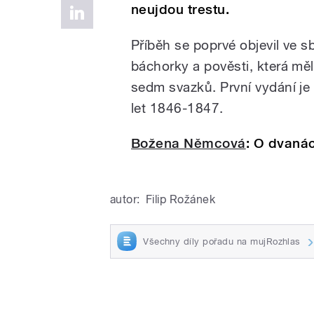
neujdou trestu.
Příběh se poprvé objevil ve s
báchorky a pověsti, která mě
sedm svazků. První vydání je
let 1846-1847.
Božena Němcová
: O dvaná
autor:
Filip Rožánek
Všechny díly pořadu na mujRozhlas