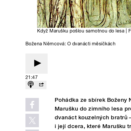
Když Marušku pošlou samotnou do lesa | F
Božena Němcová: O dvanácti měsíčkách
21:47
Pohádka ze sbírek Boženy 
Marušku do zimního lesa pro
dvanáct kouzelných bratrů 
i její dcera, které Marušku