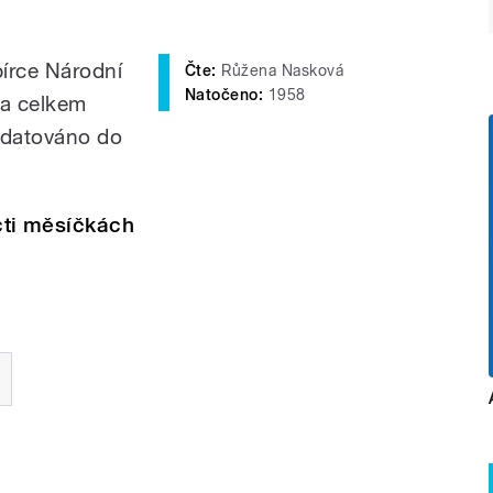
bírce Národní
Čte:
Růžena Nasková
Natočeno:
1958
la celkem
 datováno do
cti měsíčkách