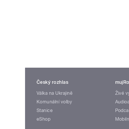
Český rozhlas
mujRo
Válka na Ukrajině
Živé v
Komunální volby
Audioa
Stanice
Podca
eShop
Mobiln