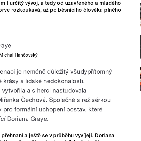
mít určitý vývoj, a tedy od uzavřeného a mladého
teprve rozkoukává, až po běsnícího člověka plného
 Michal Hančovský
scenaci je neméně důležitý všudypřítomný
 krásy a lidské nedokonalosti.
ytvořila a s herci nastudovala
Miřenka Čechová. Společně s režisérkou
 pro formální uchopení postav, které
ící Doriana Graye.
 přehnaní a ještě se v průběhu vyvíjejí. Doriana