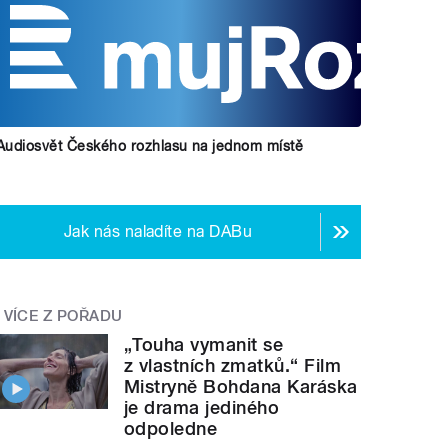
Audiosvět Českého rozhlasu na jednom místě
Jak nás naladíte na DABu
VÍCE Z POŘADU
„Touha vymanit se
z vlastních zmatků.“ Film
Mistryně Bohdana Karáska
je drama jediného
odpoledne