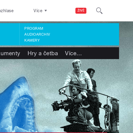
ozhlase
Více
ŽIVĚ
PROGRAM
AUDIOARCHIV
KAMERY
kumenty
Hry a četba
Více
…