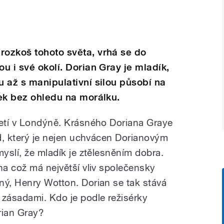
rozkoš tohoto světa, vrhá se do
ou i své okolí. Dorian Gray je mladík,
u až s manipulativní silou působí na
tek bez ohledu na morálku.
letí v Londýně. Krásného Doriana Graye
rd, který je nejen uchvácen Dorianovým
myslí, že mladík je ztělesněním dobra.
na což má největší vliv společensky
ný, Henry Wotton. Dorian se tak stává
 zásadami. Kdo je podle režisérky
rian Gray?