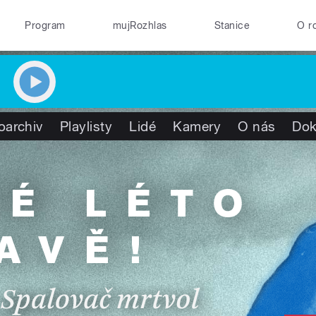
Program
mujRozhlas
Stanice
O r
oarchiv
Playlisty
Lidé
Kamery
O nás
Do