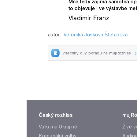
Mně tedy zajímá samotná opu
to objevuje i ve výstavbě mel
Vladimír Franz
autor:
Veronika Jošková Štefanová
Všechny díly pořadu na mujRozhlas
Český rozhlas
mujRo
Válka na Ukrajině
Živé v
Komunální volby
Audioa