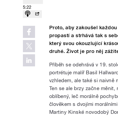
5:22
Proto, aby zakoušel každou 
propastí a strhává tak s seb
který svou okouzlující kráso
druhé. Život je pro něj záži
Příběh se odehrává v 19. sto
portrétuje malíř Basil Hallwa
vzhledem, ale také si naivně 
Ten se ale brzy začne měnit, 
oblíbený, leč morálně pochyb
člověkem s dvojími morálními
Martiny Kinské novodobý Do