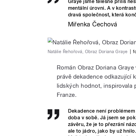
Graye jsme tělesně příliš ne
mentální úrovni. A v kontras
dravá společnost, která konč
Miřenka Čechová
Natálie Řehořová, Obraz Doriana Graye
|
f
Román Obraz Doriana Graye 
právě dekadence odkazující k
lidských hodnot, inspirovala
Franze.
Dekadence není problémem př
doba v sobě. Já jsem se poku
závěru, že je to přezrání náz
ale to jádro, jako by už hnilo