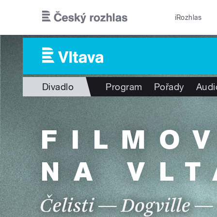
Přejít k hlavnímu obsahu
iRozhlas
Divadlo
Program
Pořady
Audi