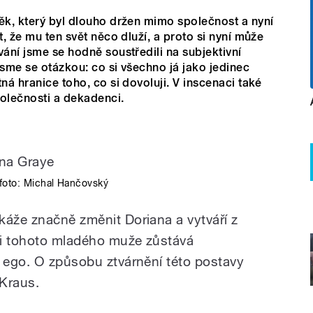
ěk, který byl dlouho držen mimo společnost a nyní
t, že mu ten svět něco dluží, a proto si nyní může
vání jsme se hodně soustředili na subjektivní
jsme se otázkou: co si všechno já jako jedinec
ná hranice toho, co si dovoluji. V inscenaci také
olečnosti a dekadenci.
foto: Michal Hančovský
káže značně změnit Doriana a vytváří z
ti tohoto mladého muže zůstává
r ego. O způsobu ztvárnění této postavy
 Kraus.