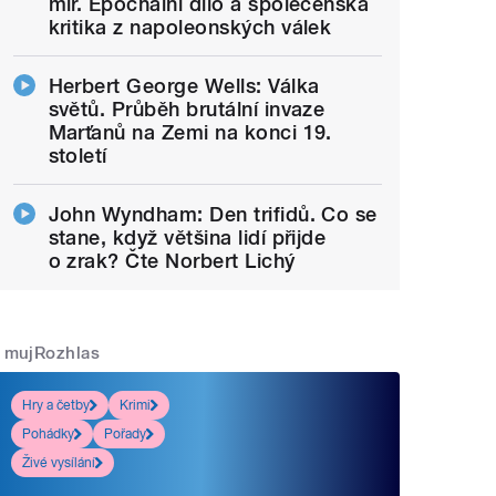
mír. Epochální dílo a společenská
kritika z napoleonských válek
Herbert George Wells: Válka
světů. Průběh brutální invaze
Marťanů na Zemi na konci 19.
století
John Wyndham: Den trifidů. Co se
stane, když většina lidí přijde
o zrak? Čte Norbert Lichý
mujRozhlas
Hry a četby
Krimi
Pohádky
Pořady
Živé vysílání