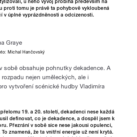
stylizovali, u něho vývoj probíhá především na
tu proti tomu je právě ta pohybově vykloubená
í v úplné vyprázdněnosti a odcizenosti.
oto: Michal Hančovský
v sobě obsahuje pohnutky dekadence. A
 rozpadu nejen uměleckých, ale i
 pro vytvoření scénické hudby Vladimíra
elomu 19. a 20. století, dekadenci nese každá
sil definovat, co je dekadence, a dospěl jsem k
oru. Přezrání v sobě sice nese jakousi opulenci,
. To znamená, že ta vnitřní energie už není krytá.