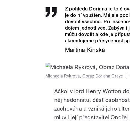
Z pohledu Doriana je to člov
je do ní vpuštěn. Má ale poci
dovolit všechno. Při insceno
dojem jednotlivce. Zabývali 
můžu dovolit a kde je přípust
akcentujeme přesycenost sp
Martina Kinská
Michaela Rykrová, Obraz Doriana Graye
|
Ačkoliv lord Henry Wotton do
něj hedonistu, část osobnos
zachována a vzniká jeho alte
mluvil její představitel Ondřej