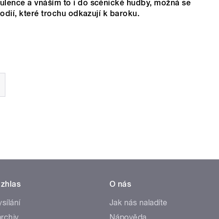
lence a vnáším to i do scénické hudby, možná se
odií, které trochu odkazují k baroku.
zhlas
O nás
ysílání
Jak nás naladíte
rchiv
Nápověda