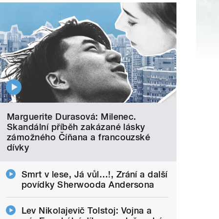
Marguerite Durasová: Milenec.
Skandální příběh zakázané lásky
zámožného Číňana a francouzské
dívky
Smrt v lese, Já vůl…!, Zrání a další
povídky Sherwooda Andersona
Lev Nikolajevič Tolstoj: Vojna a