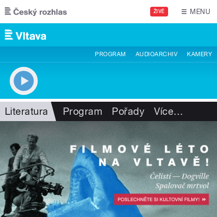
Přejít k hlavnímu obsahu
MENU
ŽIVĚ
PROGRAM
AUDIOARCHIV
KAMERY
Literatura
Program
Pořady
Více
…