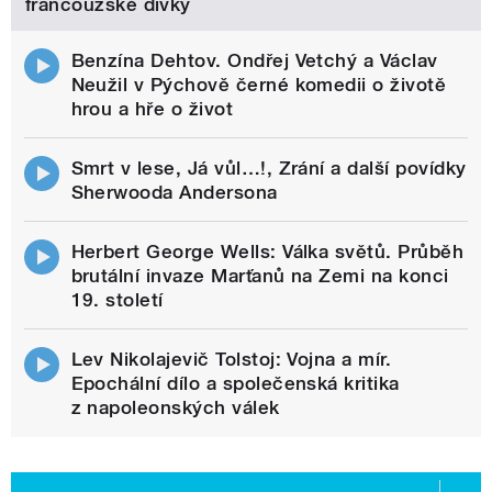
francouzské dívky
Benzína Dehtov. Ondřej Vetchý a Václav
Neužil v Pýchově černé komedii o životě
hrou a hře o život
Smrt v lese, Já vůl…!, Zrání a další povídky
Sherwooda Andersona
Herbert George Wells: Válka světů. Průběh
brutální invaze Marťanů na Zemi na konci
19. století
Lev Nikolajevič Tolstoj: Vojna a mír.
Epochální dílo a společenská kritika
z napoleonských válek