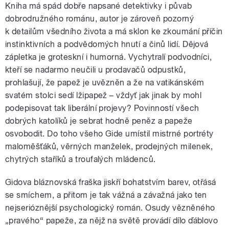
Kniha má spád dobře napsané detektivky i půvab
dobrodružného románu, autor je zároveň pozorný
k detailům všedního života a má sklon ke zkoumání příčin
instinktivních a podvědomých hnutí a činů lidí. Dějová
zápletka je groteskní i humorná. Vychytralí podvodníci,
kteří se nadarmo neučili u prodavačů odpustků,
prohlašují, že papež je uvězněn a že na vatikánském
svatém stolci sedí lžipapež – vždyť jak jinak by mohl
podepisovat tak liberální projevy? Povinností všech
dobrých katolíků je sebrat hodně peněz a papeže
osvobodit. Do toho všeho Gide umístil mistrné portréty
maloměšťáků, věrných manželek, prodejných milenek,
chytrých staříků a troufalých mládenců.
Gidova bláznovská fraška jiskří bohatstvím barev, otřásá
se smíchem, a přitom je tak vážná a závažná jako ten
nejserióznější psychologický román. Osudy vězněného
„pravého“ papeže, za nějž na světě provádí dílo ďáblovo