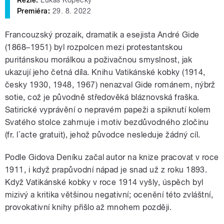
Režie:
Lukáš Kopecký
Premiéra:
29. 8. 2022
Francouzský prozaik, dramatik a esejista André Gide
(1868–1951) byl rozpolcen mezi protestantskou
puritánskou morálkou a poživačnou smyslnost, jak
ukazují jeho četná díla. Knihu Vatikánské kobky (1914,
česky 1930, 1948, 1967) nenazval Gide románem, nýbrž
sotie, což je původně středověká bláznovská fraška.
Satirické vyprávění o nepravém papeži a spiknutí kolem
Svatého stolce zahrnuje i motiv bezdůvodného zločinu
(fr. l´acte gratuit), jehož původce nesleduje žádný cíl.
Podle Gidova Deníku začal autor na knize pracovat v roce
1911, i když prapůvodní nápad je snad už z roku 1893.
Když Vatikánské kobky v roce 1914 vyšly, úspěch byl
mizivý a kritika většinou negativní; ocenění této zvláštní,
provokativní knihy přišlo až mnohem později.