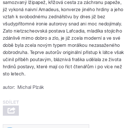
samozvaný lžipapež, křížová cesta za záchranu papeže,
již vykoná naivní Amadeus, konverze jiného hrdiny a jeho
vztah k svobodnému zednářstvu by dnes již bez
všudypřítomné ironie autorovy snad ani moc nedojímaly.
Zato nietzscheovská postava Lafcadia, mladíka stojícího
zdánlivě mimo dobro a zlo, je již zcela moderní a ve své
době byla zcela novým typem morálkou nezasaženého
dobrodruha. Teprve autorův originální přístup k látce však
učinil příběh poutavým, bláznivá fraška udělala ze života
hrdinů postavy, které mají co říct čtenářům i po více než
sto letech.
autor:
Michal Plzák