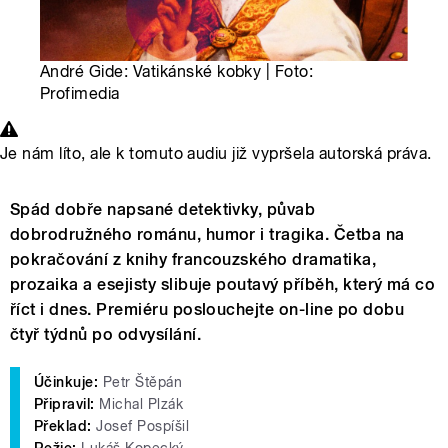
André Gide: Vatikánské kobky | Foto:
Profimedia
Je nám líto, ale k tomuto audiu již vypršela autorská práva.
Spád dobře napsané detektivky, půvab
dobrodružného románu, humor i tragika. Četba na
pokračování z knihy francouzského dramatika,
prozaika a esejisty slibuje poutavý příběh, který má co
říct i dnes. Premiéru poslouchejte on-line po dobu
čtyř týdnů po odvysílání.
Účinkuje:
Petr Štěpán
Připravil:
Michal Plzák
Překlad:
Josef Pospíšil