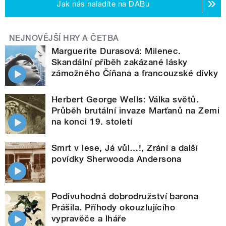
Jak nás naladíte na DABu
NEJNOVĚJŠÍ HRY A ČETBA
Marguerite Durasová: Milenec.
Skandální příběh zakázané lásky
zámožného Číňana a francouzské dívky
Herbert George Wells: Válka světů.
Průběh brutální invaze Marťanů na Zemi
na konci 19. století
Smrt v lese, Já vůl…!, Zrání a další
povídky Sherwooda Andersona
Podivuhodná dobrodružství barona
Prášila. Příhody okouzlujícího
vypravěče a lháře