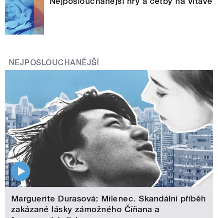
Nejposlouchanější hry a četby na Vltavě
NEJPOSLOUCHANĚJŠÍ
Marguerite Durasová: Milenec. Skandální příběh
zakázané lásky zámožného Číňana a