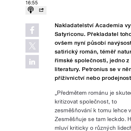
16:55
Nakladatelství Academia vy
Satyriconu. Překladatel tohot
ovšem nyní působí navýsost 
satirický román, téměř natu
římské společnosti, jedno z 
literatury. Petronius se v n
příživnictví nebo prodejnost
„Předmětem románu je skute
kritizovat společnost, to
zesměšňování k tomu lehce 
Zesměšňuje se tam leckdo. 
mluví kriticky o různých lidec