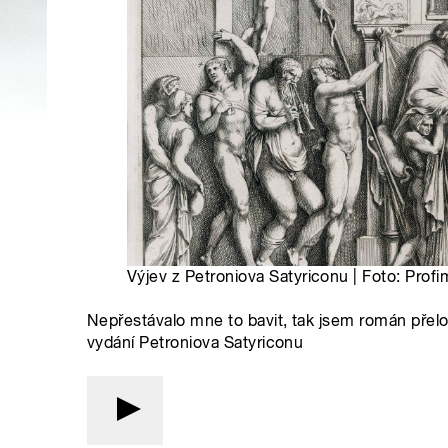
Výjev z Petroniova Satyriconu | Foto: Profi
Nepřestávalo mne to bavit, tak jsem román přelož
vydání Petroniova Satyriconu