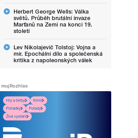
Herbert George Wells: Válka
světů. Průběh brutální invaze
Marťanů na Zemi na konci 19.
století
Lev Nikolajevič Tolstoj: Vojna a
mír. Epochální dílo a společenská
kritika z napoleonských válek
mujRozhlas
Hry a četby
Krimi
Pohádky
Pořady
Živé vysílání