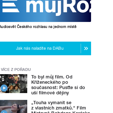
Audiosvět Českého rozhlasu na jednom místě
Jak nás naladíte na DABu
VÍCE Z POŘADU
To byl můj film. Od
Kříženeckého po
současnost: Pusťte si do
uší filmové dějiny
„Touha vymanit se
z vlastních zmatků.“ Film