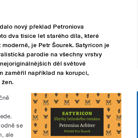
dalo nový překlad Petroniova
o dva tisíce let starého díla, které
moderně, je Petr Šourek. Satyricon je
ralistická parodie na všechny vrstvy
nejoriginálnějších děl světové
ěm zaměřil například na korupci,
 žen.
čně
vede.
Hodně se
h, ale