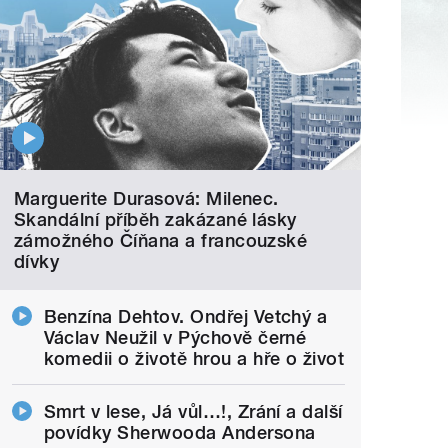
Marguerite Durasová: Milenec.
Skandální příběh zakázané lásky
zámožného Číňana a francouzské
dívky
Benzína Dehtov. Ondřej Vetchý a
Václav Neužil v Pýchově černé
komedii o životě hrou a hře o život
Smrt v lese, Já vůl…!, Zrání a další
povídky Sherwooda Andersona