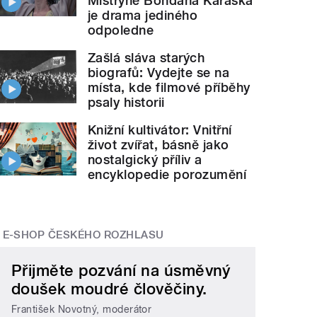
Mistryně Bohdana Karáska
je drama jediného
odpoledne
Zašlá sláva starých
biografů: Vydejte se na
místa, kde filmové příběhy
psaly historii
Knižní kultivátor: Vnitřní
život zvířat, básně jako
nostalgický příliv a
encyklopedie porozumění
E-SHOP ČESKÉHO ROZHLASU
Přijměte pozvání na úsměvný
doušek moudré člověčiny.
František Novotný, moderátor