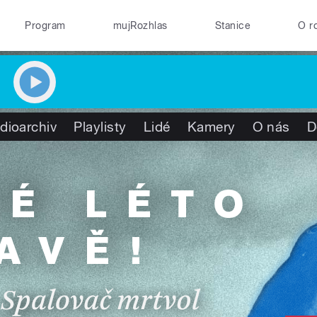
Program
mujRozhlas
Stanice
O r
dioarchiv
Playlisty
Lidé
Kamery
O nás
D