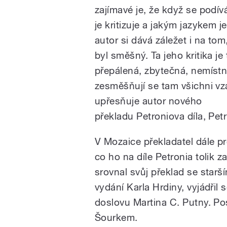
zajímavé je, že když se podív
je kritizuje a jakým jazykem je 
autor si dává záležet i na tom
byl směšný. Ta jeho kritika je
přepálená, zbytečná, nemístná
zesměšňují se tam všichni vz
upřesňuje autor nového
překladu
P
etroniova díla, Pet
V Mozaice překladatel dále pr
co ho na díle
Petronia tolik za
srovnal svůj překlad se starš
vydání Karla Hrdiny, vyjádřil s
doslovu Martina C. Putny. Po
Šourkem.