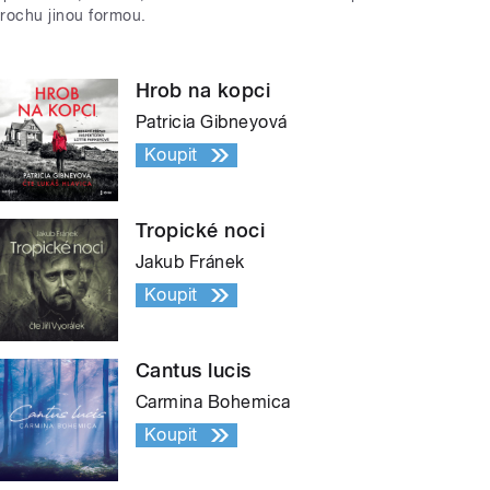
trochu jinou formou.
Hrob na kopci
Patricia Gibneyová
Koupit
Tropické noci
Jakub Fránek
Koupit
Cantus lucis
Carmina Bohemica
Koupit