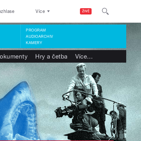
ozhlase
Více
ŽIVĚ
PROGRAM
AUDIOARCHIV
KAMERY
okumenty
Hry a četba
Více
…