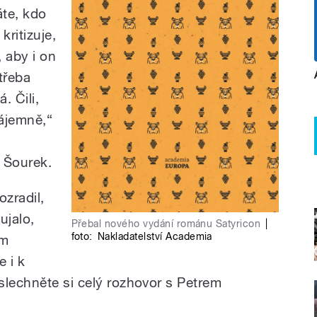
áte, kdo
kritizuje,
, aby i on
 třeba
. Čili,
ájemně,“
r Šourek.
ozradil,
ujalo,
Přebal nového vydání románu Satyricon
|
foto:
Nakladatelství Academia
ím
e i k
slechněte si celý rozhovor s Petrem