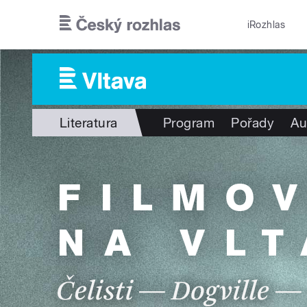
Přejít k hlavnímu obsahu
iRozhlas
Literatura
Program
Pořady
Au