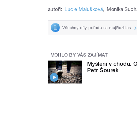
autoři:
Lucie Malušková
,
Monika Such
Všechny díly pořadu na mujRozhlas
MOHLO BY VÁS ZAJÍMAT
Myšlení v chodu. O
Petr Šourek