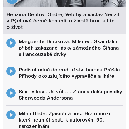
Benzína Dehtov. Ondřej Vetchý a Václav Neužil
v Pýchově černé komedii o životě hrou a hře
o život
Marguerite Durasová: Milenec. Skandální
příběh zakázané lásky zámožného Číňana
a francouzské dívky
Podivuhodná dobrodružství barona Prášila.
Příhody okouzlujícího vypravěče a lháře
Smrt v lese, Já vůl…!, Zrání a další povídky
Sherwooda Andersona
Milan Uhde: Zjasněná noc. Hra o muži,
který neuměl spát, k autorovým 90.
narozeninám