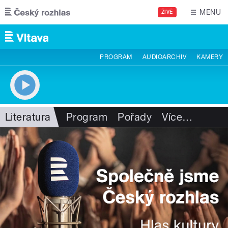
Přejít k hlavnímu obsahu
MENU
ŽIVĚ
PROGRAM
AUDIOARCHIV
KAMERY
Literatura
Program
Pořady
Více
…