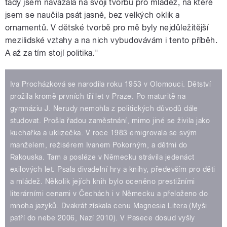
tady jsem navázala na svoji tvorbu pro mládež, na které
jsem se naučila psát jasně, bez velkých oklik a
ornamentů. V dětské tvorbě pro mě byly nejdůležitější
mezilidské vztahy a na nich vybudovávám i tento příběh.
A až za tím stojí politika."
Iva Procházková se narodila roku 1953 v Olomouci. Dětství
prožila kromě prvních tří let v Praze. Po maturitě na
gymnáziu J. Nerudy nemohla z politických důvodů dále
studovat. Prošla řadou zaměstnání, mimo jiné se živila jako
kuchařka a uklizečka. V roce 1983 emigrovala se svým
manželem, režisérem Ivanem Pokorným, a dětmi do
Rakouska. Tam a posléze v Německu strávila jedenáct
exilových let. Psala divadelní hry a knihy, především pro děti
a mládež. Několik jejích knih bylo oceněno prestižními
literárními cenami v Čechách i v Německu a přeloženo do
mnoha jazyků. Dvakrát získala cenu Magnesia Litera (Myši
patří do nebe 2006, Nazí 2010). V Pasece dosud vyšly