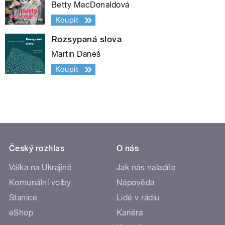
Betty MacDonaldová
Koupit
Rozsypaná slova
Martin Daneš
Koupit
Český rozhlas
O nás
Válka na Ukrajině
Jak nás naladíte
Komunální volby
Nápověda
Stanice
Lidé v rádiu
eShop
Kariéra