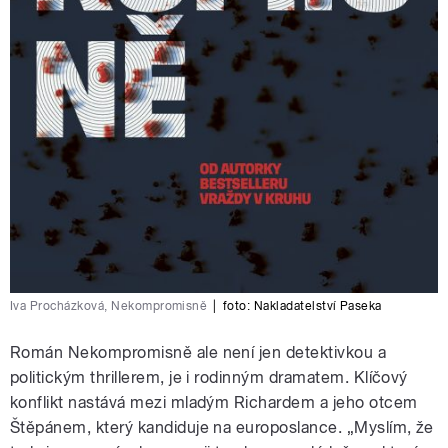
Iva Procházková, Nekompromisně
|
foto:
Nakladatelství Paseka
Román Nekompromisně ale není jen detektivkou a
politickým thrillerem, je i rodinným dramatem. Klíčový
konflikt nastává mezi mladým Richardem a jeho otcem
Štěpánem, který kandiduje na europoslance. „Myslím, že