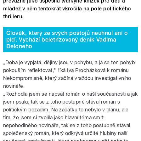
převážně jako úspěšná tvůrkyně knížek pro děti a
mládež v něm tentokrát vkročila na pole politického
thrilleru.
Člověk, který ze svých postojů neuhnul ani o
píď. Vychází beletrizovaný deník Vadima
Deloneho
„Doba je vypjatá, dějiny jsou v pohybu, a já se ten pohyb
pokouším reflektovat," říká Iva Procházková k románu
Nekompromisně, který začíná vraždou investigativního
novináře.
„Rozhodla jsem se napsat román o naší současnosti a jak
jsem psala, tak se z toho postupně stával román s
politickým pozadím. Na začátku to nebylo v plánu, ale
tím, že jsem si zvolila jako hlavní téma smrt
nepohodlného novináře, tak se z toho postupně stával
společenský román, který odkrývá určité hlubiny naší