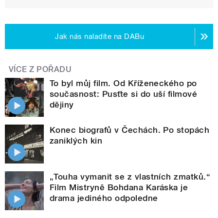
Jak nás naladíte na DABu
VÍCE Z POŘADU
To byl můj film. Od Kříženeckého po
současnost: Pusťte si do uší filmové
dějiny
Konec biografů v Čechách. Po stopách
zaniklých kin
„Touha vymanit se z vlastních zmatků.“
Film Mistryně Bohdana Karáska je
drama jediného odpoledne