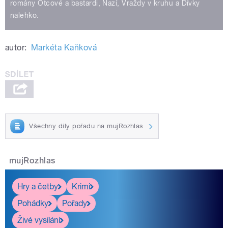
romány Otcové a bastardi, Nazí, Vraždy v kruhu a Dívky
nalehko.
autor:
Markéta Kaňková
Všechny díly pořadu na mujRozhlas
mujRozhlas
Hry a četby
Krimi
Pohádky
Pořady
Živé vysílání