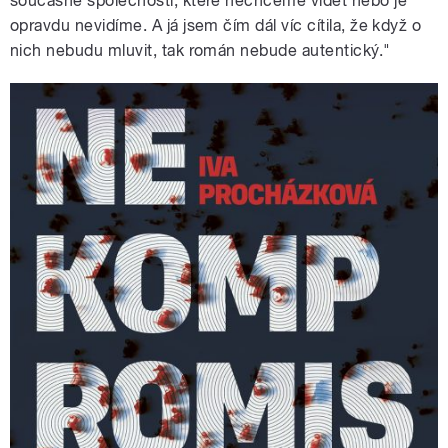
současné společnosti, které nechceme vidět nebo je
opravdu nevidíme. A já jsem čím dál víc cítila, že když o
nich nebudu mluvit, tak román nebude autentický."