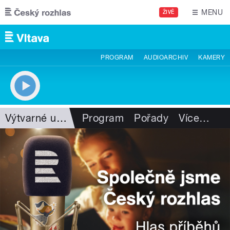
Přejít k hlavnímu obsahu
MENU
ŽIVĚ
PROGRAM
AUDIOARCHIV
KAMERY
Výtvarné umění
Program
Pořady
Více
…