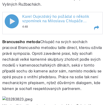
Vyšných Ružbachách.
Karel Oujezdský ho požádal o několik
Karel Oujezdský ho požádal o několik
vzpomínek na Miloslava Chlupáče
umělcova přítele, historika umění Jiřího
4:48
vzpomínek na Miloslava Chlupáče
Šetlíka.
Play /
Karel Oujezdský ho požádal o několik
umělcova přítele, historika umění
Brancussiho metoda
Chlupáč na svých sochách
vzpomínek na Miloslava Chlupáče
umělcova přítele, historika umění Jiřího
pracoval Brancussiho metodou taille direct, kterou oživila
Jiřího Šetlíka.
Šetlíka.
právě sympozia. Oproti zavedené praxi, kdy sochaři
nechávali velké kamenné skulptury zhotovit podle svých
modelů v kamenosochařských dílnách, seká v tomto
případě sochu do kamene autor sám, namísto modelu se
opírá pouze o vnitřní představu. Práce na soše tak není
mechanickým přepisem, nýbrž důvěrným dialogem, kde
pause
kámen je sochaři respektovaných partnerem.