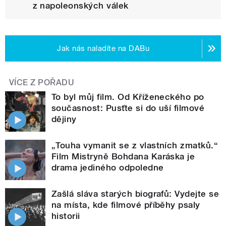
z napoleonských válek
Jak nás naladíte na DABu
VÍCE Z POŘADU
To byl můj film. Od Kříženeckého po
současnost: Pusťte si do uší filmové
dějiny
„Touha vymanit se z vlastních zmatků.“
Film Mistryně Bohdana Karáska je
drama jediného odpoledne
Zašlá sláva starých biografů: Vydejte se
na místa, kde filmové příběhy psaly
historii