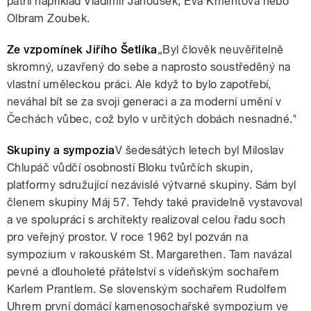
patřil například Vladimír Janoušek, Eva Kmentová nebo
Olbram Zoubek.
Ze vzpomínek Jiřího Šetlíka
„Byl člověk neuvěřitelně
skromný, uzavřený do sebe a naprosto soustředěný na
vlastní uměleckou práci. Ale když to bylo zapotřebí,
neváhal bít se za svoji generaci a za moderní umění v
Čechách vůbec, což bylo v určitých dobách nesnadné."
Skupiny a sympozia
V šedesátých letech byl Miloslav
Chlupáč vůdčí osobností Bloku tvůrčích skupin,
platformy sdružující nezávislé výtvarné skupiny. Sám byl
členem skupiny Máj 57. Tehdy také pravidelně vystavoval
a ve spolupráci s architekty realizoval celou řadu soch
pro veřejný prostor. V roce 1962 byl pozván na
sympozium v rakouském St. Margarethen. Tam navázal
pevné a dlouholeté přátelství s vídeňským sochařem
Karlem Prantlem. Se slovenským sochařem Rudolfem
Uhrem první domácí kamenosochařské sympozium ve