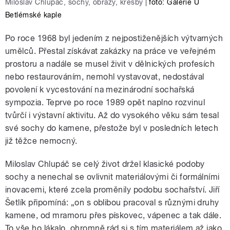
Miloslav Chlupáč, sochy, obrazy, kresby
|
foto: Galerie U
Betlémské kaple
Po roce 1968 byl jedením z nejpostiženějších výtvarných
umělců. Přestal získávat zakázky na práce ve veřejném
prostoru a nadále se musel živit v dělnických profesích
nebo restaurováním, nemohl vystavovat, nedostával
povolení k vycestování na mezinárodní sochařská
sympozia. Teprve po roce 1989 opět naplno rozvinul
tvůrčí i výstavní aktivitu. Až do vysokého věku sám tesal
své sochy do kamene, přestože byl v posledních letech
již těžce nemocný.
Miloslav Chlupáč se celý život držel klasické podoby
sochy a nenechal se ovlivnit materiálovými či formálními
inovacemi, které zcela proměnily podobu sochařství. Jiří
Šetlík připomíná: „on s oblibou pracoval s různými druhy
kamene, od mramoru přes pískovec, vápenec a tak dále.
To vše ho lákalo, ohromně rád si s tím materiálem až jako