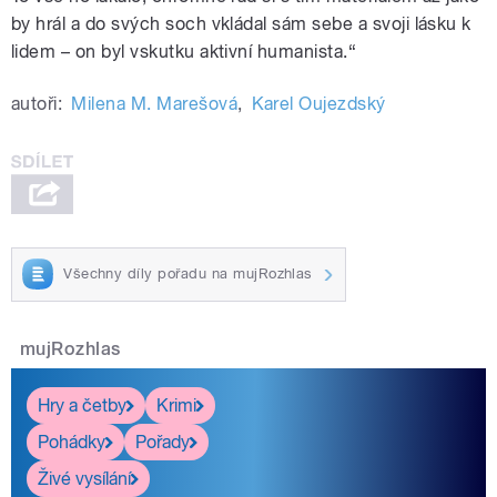
by hrál a do svých soch vkládal sám sebe a svoji lásku k
lidem – on byl vskutku aktivní humanista.“
autoři:
Milena M. Marešová
,
Karel Oujezdský
Všechny díly pořadu na mujRozhlas
mujRozhlas
Hry a četby
Krimi
Pohádky
Pořady
Živé vysílání