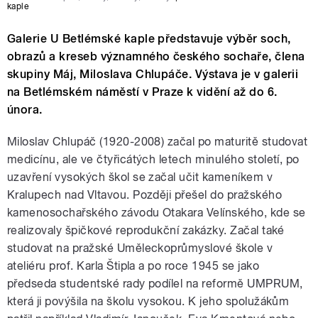
kaple
Galerie U Betlémské kaple představuje výběr soch,
obrazů a kreseb významného českého sochaře, člena
skupiny Máj, Miloslava Chlupáče. Výstava je v galerii
na Betlémském náměstí v Praze k vidění až do 6.
února.
Miloslav Chlupáč (1920-2008) začal po maturitě studovat
medicínu, ale ve čtyřicátých letech minulého století, po
uzavření vysokých škol se začal učit kameníkem v
Kralupech nad Vltavou. Později přešel do pražského
kamenosochařského závodu Otakara Velínského, kde se
realizovaly špičkové reprodukční zakázky. Začal také
studovat na pražské Uměleckoprůmyslové škole v
ateliéru prof. Karla Štipla a po roce 1945 se jako
předseda studentské rady podílel na reformě UMPRUM,
která ji povýšila na školu vysokou. K jeho spolužákům