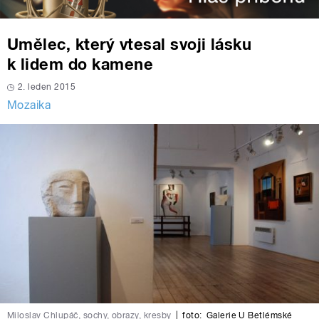
Umělec, který vtesal svoji lásku
k lidem do kamene
2. leden 2015
Mozaika
Miloslav Chlupáč, sochy, obrazy, kresby
|
foto:
Galerie U Betlémské