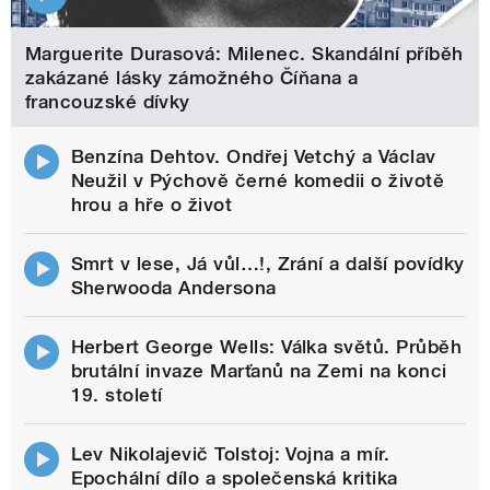
Marguerite Durasová: Milenec. Skandální příběh
zakázané lásky zámožného Číňana a
francouzské dívky
Benzína Dehtov. Ondřej Vetchý a Václav
Neužil v Pýchově černé komedii o životě
hrou a hře o život
Smrt v lese, Já vůl…!, Zrání a další povídky
Sherwooda Andersona
Herbert George Wells: Válka světů. Průběh
brutální invaze Marťanů na Zemi na konci
19. století
Lev Nikolajevič Tolstoj: Vojna a mír.
Epochální dílo a společenská kritika